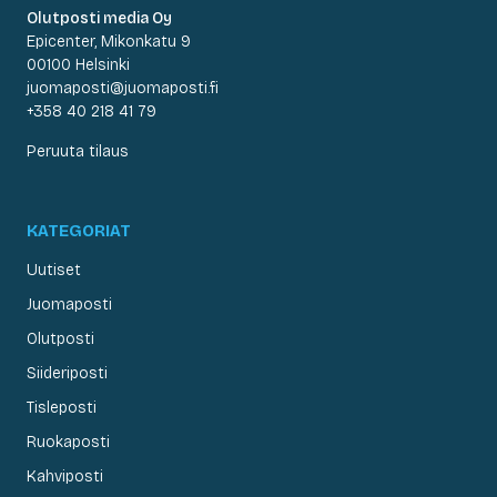
Olutposti media Oy
Epicenter, Mikonkatu 9
00100 Helsinki
juomaposti@juomaposti.fi
+358 40 218 41 79
Peruuta tilaus
KATEGORIAT
Uutiset
Juomaposti
Olutposti
Siideriposti
Tisleposti
Ruokaposti
Kahviposti