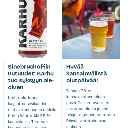
Sinebrychoffin
Hyvää
uutuudet: Karhu
kansainvälistä
tuo syksyyn ale-
olutpäivää!
oluen
Tänään 7.8. on
kansainvälinen oluen
Karhu-olutbrändi
päivä. Päivän tavoite on
laajentaa talvikauden
arvostaa olutta ja sen
olutvalikoimaansa uudella
tekijöitä ympäri maailmaa.
Karhu Winter Ale 5,5 % -
Päivää vietetään aina
kausioluella. Tumman
elokuun...
kuparinen ale saapuu