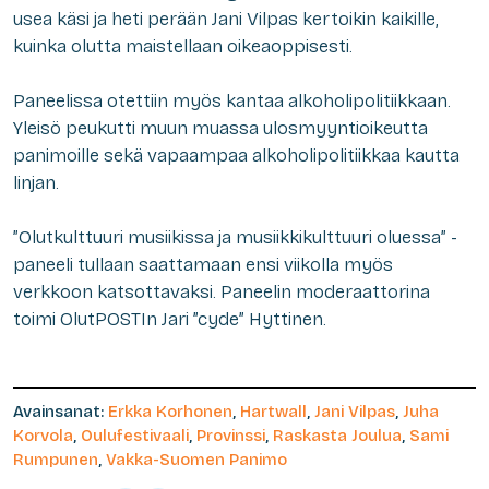
usea käsi ja heti perään Jani Vilpas kertoikin kaikille,
kuinka olutta maistellaan oikeaoppisesti.
Paneelissa otettiin myös kantaa alkoholipolitiikkaan.
Yleisö peukutti muun muassa ulosmyyntioikeutta
panimoille sekä vapaampaa alkoholipolitiikkaa kautta
linjan.
”Olutkulttuuri musiikissa ja musiikkikulttuuri oluessa” -
paneeli tullaan saattamaan ensi viikolla myös
verkkoon katsottavaksi. Paneelin moderaattorina
toimi OlutPOSTIn Jari ”cyde” Hyttinen.
Avainsanat:
Erkka Korhonen
,
Hartwall
,
Jani Vilpas
,
Juha
Korvola
,
Oulufestivaali
,
Provinssi
,
Raskasta Joulua
,
Sami
Rumpunen
,
Vakka-Suomen Panimo