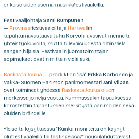
erikoisoluiden asema musiikkifestivaaleilla.
Festivaalijohtaja
Sami Rumpunen
—
Provinssi
festivaaleilta ja
Hartwall
in
tapahtumavastaava
Juha Korvola
avasivat menneitä
yhteistyökuvioita, mutta tulevaisuudesta oltiin vielä
sangen hiljaisia. Festivaalin juomatoimittajan
sopimukset ovat nimittäin vielä auki.
Raskasta Joulua
— -produktion ”isä”
Erkka Korhonen
ja
Vakka- Suomen Panimon panimomestari
Jani Vilpas
ovat toimineet yhdessä
Raskasta Joulua olue
n
merkeissä jo neljä vuotta. Kummassakin tapauksessa
korostettiin tapahtumien merkitystä panimoiden sekä
oluiden brändeille.
Yleisöltä kysyttäessä ”Kuinka moni teitä on käynyt
olutfestivaaleilla tai tastingeissa?” nousi ilahduttavasti