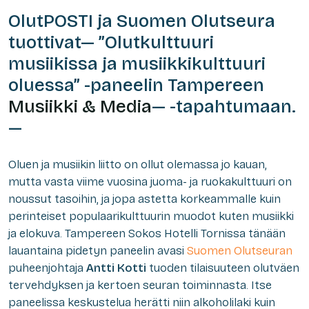
OlutPOSTI ja Suomen Olutseura
tuottivat—
”Olutkulttuuri
musiikissa ja musiikkikulttuuri
oluessa” -paneelin Tampereen
Musiikki & Media
— -tapahtumaan.
—
Oluen ja musiikin liitto on ollut olemassa jo kauan,
mutta vasta viime vuosina juoma- ja ruokakulttuuri on
noussut tasoihin, ja jopa astetta korkeammalle kuin
perinteiset populaarikulttuurin muodot kuten musiikki
ja elokuva. Tampereen Sokos Hotelli Tornissa tänään
lauantaina pidetyn paneelin avasi
Suomen Olutseuran
puheenjohtaja
Antti Kotti
tuoden tilaisuuteen olutväen
tervehdyksen ja kertoen seuran toiminnasta. Itse
paneelissa keskustelua herätti niin alkoholilaki kuin