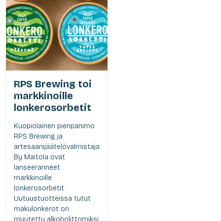
RPS Brewing toi
markkinoille
lonkerosorbetit
Kuopiolainen pienpanimo
RPS Brewing ja
artesaanijäätelövalmistaja
By Maitola ovat
lanseeranneet
markkinoille
lonkerosorbetit.
Uutuustuotteissa tutut
makulonkerot on
muutettu alkoholittomiksi,