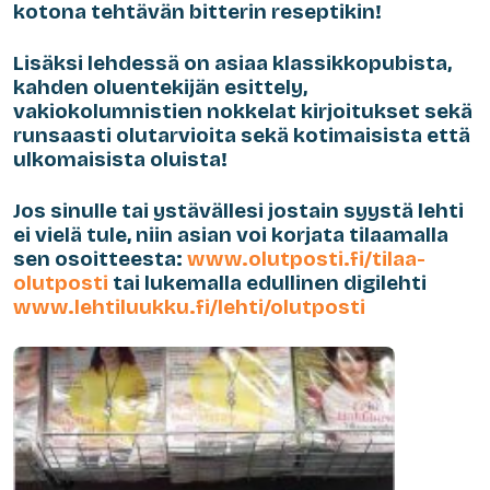
kotona tehtävän bitterin reseptikin!
Lisäksi lehdessä on asiaa klassikkopubista,
kahden oluentekijän esittely,
vakiokolumnistien nokkelat kirjoitukset sekä
runsaasti olutarvioita sekä kotimaisista että
ulkomaisista oluista!
Jos sinulle tai ystävällesi jostain syystä lehti
ei vielä tule, niin asian voi korjata tilaamalla
sen osoitteesta:
www.olutposti.fi/tilaa-
olutposti
tai lukemalla edullinen digilehti
www.lehtiluukku.fi/lehti/olutposti