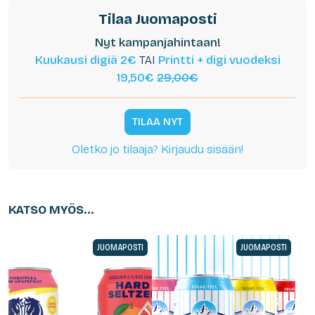
Tilaa Juomaposti
Nyt kampanjahintaan!
Kuukausi digiä 2€
TAI
Printti + digi vuodeksi
19,50€
29,00€
TILAA NYT
Oletko jo tilaaja? Kirjaudu sisään!
KATSO MYÖS...
JUOMAPOSTI
JUOMAPOSTI