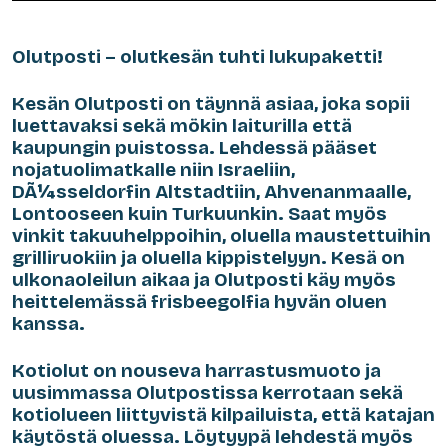
Olutposti – olutkesän tuhti lukupaketti!
Kesän Olutposti on täynnä asiaa, joka sopii
luettavaksi sekä mökin laiturilla että
kaupungin puistossa. Lehdessä pääset
nojatuolimatkalle niin Israeliin,
DÃ¼sseldorfin Altstadtiin, Ahvenanmaalle,
Lontooseen kuin Turkuunkin. Saat myös
vinkit takuuhelppoihin, oluella maustettuihin
grilliruokiin ja oluella kippistelyyn. Kesä on
ulkonaoleilun aikaa ja Olutposti käy myös
heittelemässä frisbeegolfia hyvän oluen
kanssa.
Kotiolut on nouseva harrastusmuoto ja
uusimmassa Olutpostissa kerrotaan sekä
kotiolueen liittyvistä kilpailuista, että katajan
käytöstä oluessa. Löytyypä lehdestä myös