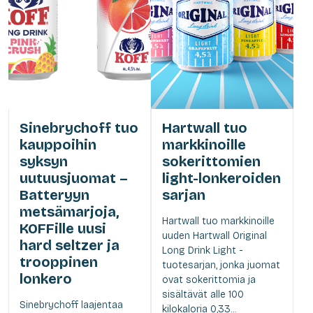
Sinebrychoff tuo
Hartwall tuo
kauppoihin
markkinoille
syksyn
sokerittomien
uutuusjuomat –
light-lonkeroiden
Batteryyn
sarjan
metsämarjoja,
Hartwall tuo markkinoille
KOFFille uusi
uuden Hartwall Original
hard seltzer ja
Long Drink Light -
trooppinen
tuotesarjan, jonka juomat
lonkero
ovat sokerittomia ja
sisältävät alle 100
Sinebrychoff laajentaa
kilokaloria 0,33...