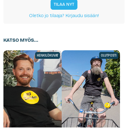
TILAA NYT
Oletko jo tilaaja? Kirjaudu sisään!
KATSO MYÖS...
HENKILÖKUVAT
OLUTPOSTI