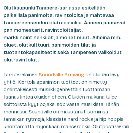
Olutkaupunki Tampere-sarjassa esitellään
paikallisia panimoita, ravintoloita ja mahtavaa
tampereenseudun olutmeininkiä. Ääneen pääsevät
panimomestarit, ravintoloitsijat,
markkinointihenkilöt ja monet muut. Aiheina mm.
oluet, olutkulttuuri, panimoiden tilat ja
tuotantokapasiteetit sekä Tampereen valikoidut
olutravintolat.
Tamperelainen
Soundville Brewing
on oluiden levy-
yhtiö. Kiertolaispanimon tuotteet on nimetty
omintakeisesti musiikkigenreittäin tuottamaan
lisänautintoa oluiden oheen. Oluiden mukana tulee
soittolista kyytipojaksi sopivasta musiikista. Tähän
mennessä Soundville on maustanut juomiinsa
Jamaikan rytmejä, klassista hard rockia ja hip hoppia
unohtamatta myöskään manserockia. Olutposti vieraili