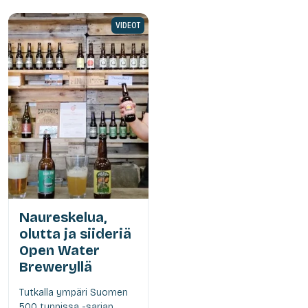
VIDEOT
Naureskelua,
olutta ja siideriä
Open Water
Breweryllä
Tutkalla ympäri Suomen
500 tunnissa -sarjan