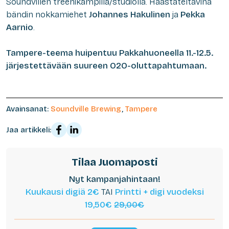
Soundvillen treenikämpillä/studiolla. Haastateltavina
bändin nokkamiehet
Johannes Hakulinen
ja
Pekka
Aarnio
.
Tampere-teema huipentuu Pakkahuoneella 11.-12.5.
järjestettävään suureen O2O-oluttapahtumaan.
Avainsanat:
Soundville Brewing
,
Tampere
Jaa artikkeli:
Tilaa Juomaposti
Nyt kampanjahintaan!
Kuukausi digiä 2€
TAI
Printti + digi vuodeksi
19,50€
29,00€