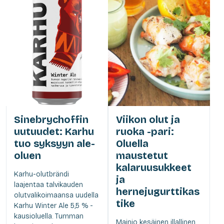
Sinebrychoffin
Viikon olut ja
uutuudet: Karhu
ruoka -pari:
tuo syksyyn ale-
Oluella
oluen
maustetut
kalaruusukkeet
Karhu-olutbrändi
ja
laajentaa talvikauden
hernejugurttikas
olutvalikoimaansa uudella
tike
Karhu Winter Ale 5,5 % -
kausioluella. Tumman
Mainio kesäinen illallinen