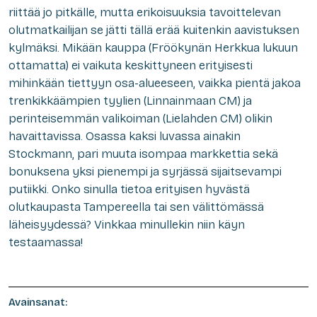
riittää jo pitkälle, mutta erikoisuuksia tavoittelevan
olutmatkailijan se jätti tällä erää kuitenkin aavistuksen
kylmäksi. Mikään kauppa (Fröökynän Herkkua lukuun
ottamatta) ei vaikuta keskittyneen erityisesti
mihinkään tiettyyn osa-alueeseen, vaikka pientä jakoa
trenkikkäämpien tyylien (Linnainmaan CM) ja
perinteisemmän valikoiman (Lielahden CM) olikin
havaittavissa. Osassa kaksi luvassa ainakin
Stockmann, pari muuta isompaa markkettia sekä
bonuksena yksi pienempi ja syrjässä sijaitsevampi
putiikki. Onko sinulla tietoa erityisen hyvästä
olutkaupasta Tampereella tai sen välittömässä
läheisyydessä? Vinkkaa minullekin niin käyn
testaamassa!
Avainsanat: