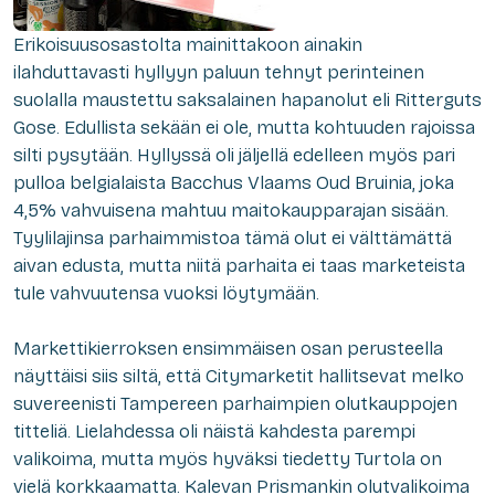
Erikoisuusosastolta mainittakoon ainakin
ilahduttavasti hyllyyn paluun tehnyt perinteinen
suolalla maustettu saksalainen hapanolut eli Ritterguts
Gose. Edullista sekään ei ole, mutta kohtuuden rajoissa
silti pysytään. Hyllyssä oli jäljellä edelleen myös pari
pulloa belgialaista Bacchus Vlaams Oud Bruinia, joka
4,5% vahvuisena mahtuu maitokaupparajan sisään.
Tyylilajinsa parhaimmistoa tämä olut ei välttämättä
aivan edusta, mutta niitä parhaita ei taas marketeista
tule vahvuutensa vuoksi löytymään.
Markettikierroksen ensimmäisen osan perusteella
näyttäisi siis siltä, että Citymarketit hallitsevat melko
suvereenisti Tampereen parhaimpien olutkauppojen
titteliä. Lielahdessa oli näistä kahdesta parempi
valikoima, mutta myös hyväksi tiedetty Turtola on
vielä korkkaamatta. Kalevan Prismankin olutvalikoima