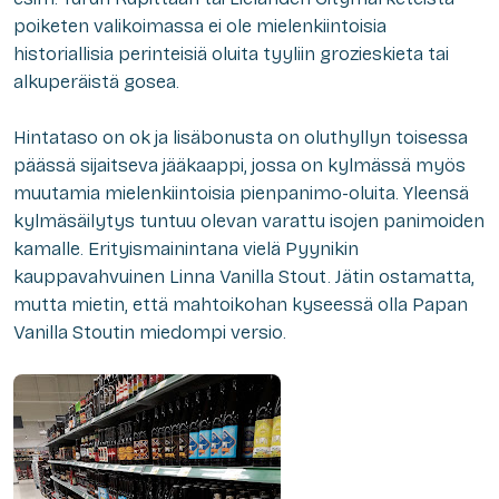
poiketen valikoimassa ei ole mielenkiintoisia
historiallisia perinteisiä oluita tyyliin grozieskieta tai
alkuperäistä gosea.
Hintataso on ok ja lisäbonusta on oluthyllyn toisessa
päässä sijaitseva jääkaappi, jossa on kylmässä myös
muutamia mielenkiintoisia pienpanimo-oluita. Yleensä
kylmäsäilytys tuntuu olevan varattu isojen panimoiden
kamalle. Erityismainintana vielä Pyynikin
kauppavahvuinen Linna Vanilla Stout. Jätin ostamatta,
mutta mietin, että mahtoikohan kyseessä olla Papan
Vanilla Stoutin miedompi versio.