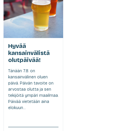
Hyvää
kansainvälistä
olutpäivää!
Tänään 7.8. on
kansainvälinen oluen
päivä. Päivän tavoite on
arvostaa olutta ja sen
tekijöitä ympäri maailmaa.
Päivää vietetään aina
elokuun...