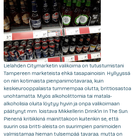
Lielahden Citymarketin valikoima on tutustumistani
Tampereen marketeista ehkä tasapainoisin. Hyllyyssä
on niin kotimaista pienpanimotavaraa, kuin
keskieurooppalaista tummempaa olutta, brittiosastoa
unohtamatta. Myös alkoholittomia tai matala-
alkoholisia oluita löytyy hyvin ja onpa valikoimaan
päätynyt mm. loistava Mikkellerin Drink’in In The Sun.
Pienenä kritiikkinä mainittakoon kuitenkin se, että
suurin osa britti-aleista on suurimpien panimoiden
valmistamaa hieman tylsempää tavaraa, mutta on