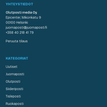
YHTEYSTIEDOT
Olutposti media Oy
Epicenter, Mikonkatu 9
00100 Helsinki
juomaposti@juomaposti.fi
+358 40 218 41 79
Peruuta tilaus
KATEGORIAT
Uutiset
Juomaposti
Olutposti
Siideriposti
Tisleposti
Ruokaposti