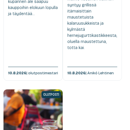
kuparinen ale saapuu
syntyy grillissä
kauppoihin elokuun lopulla
itämaisittain
ja täydentää...
maustetuista
kalaruusukkeista ja
kylmästä
hernejugurttikastikkeesta,
oluella maustettuna,
totta kai.
10.8.2026
| olutpostimestari
10.8.2026
| Anikó Lehtinen
OLUTPOSTI