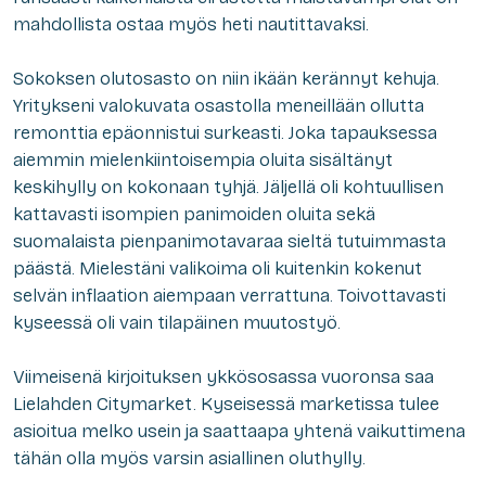
mahdollista ostaa myös heti nautittavaksi.
Sokoksen olutosasto on niin ikään kerännyt kehuja.
Yritykseni valokuvata osastolla meneillään ollutta
remonttia epäonnistui surkeasti. Joka tapauksessa
aiemmin mielenkiintoisempia oluita sisältänyt
keskihylly on kokonaan tyhjä. Jäljellä oli kohtuullisen
kattavasti isompien panimoiden oluita sekä
suomalaista pienpanimotavaraa sieltä tutuimmasta
päästä. Mielestäni valikoima oli kuitenkin kokenut
selvän inflaation aiempaan verrattuna. Toivottavasti
kyseessä oli vain tilapäinen muutostyö.
Viimeisenä kirjoituksen ykkösosassa vuoronsa saa
Lielahden Citymarket. Kyseisessä marketissa tulee
asioitua melko usein ja saattaapa yhtenä vaikuttimena
tähän olla myös varsin asiallinen oluthylly.