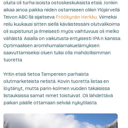
oluita oli turha isoista ostoskeskuksista etsiä. Jonkin
aikaa ainoa paikka niiden ostamiseen olikin Ylöjärvellä
Teivon ABC:llä sijaitseva
Fröökynän Herkku
. Viimeksi
reilu kuukausi sitten siellä käväistessäni olutvalikoima
oli supistunut ja ilmeisesti myös vaihtuvuus oli melko
vähäistä. Asialla on vaikutusta erityisesti IPA:n kanssa.
Optimaalisen aromihumalamakuelämyksen
saavuttamiseksi oluen tulisi olla mahdollisimman
tuoretta.
Yritin etsiä tietoa Tampereen parhaista
olutmarketeista netistä. Kovin tuoretta listaa en
löytänyt, mutta parin-kolmen vuoden takaisissa
listauksissa samat nimet toistuivat. Oli lähdettävä
paikan päälle ottamaan selvää nykytilasta.