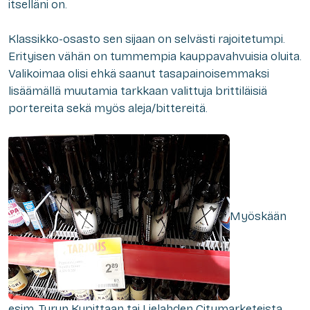
itselläni on.
Klassikko-osasto sen sijaan on selvästi rajoitetumpi.
Erityisen vähän on tummempia kauppavahvuisia oluita.
Valikoimaa olisi ehkä saanut tasapainoisemmaksi
lisäämällä muutamia tarkkaan valittuja brittiläisiä
portereita sekä myös aleja/bittereitä.
Myöskään
esim. Turun Kupittaan tai Lielahden Citymarketeista