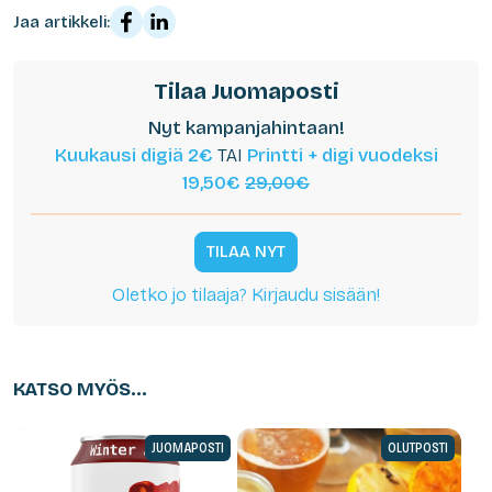
Jaa artikkeli:
Tilaa Juomaposti
Nyt kampanjahintaan!
Kuukausi digiä 2€
TAI
Printti + digi vuodeksi
19,50€
29,00€
TILAA NYT
Oletko jo tilaaja? Kirjaudu sisään!
KATSO MYÖS...
JUOMAPOSTI
OLUTPOSTI