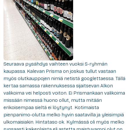
Seuraava pysähdys vaihteen vuoksi S-ryhmän
kaupassa. Kalevan Prisma on joskus tullut vastaan
myös olutkauppojen nimiä netistä googlettaessa. Tällä
kertaa samassa rakennuksessa sijaitsevan Alkon
valikoima vei helposti voiton. Ei Prismankaan valikoima
missään nimessä huono ollut, mutta mitään
erikoisempaa sieltä ei löytynyt. Kotimaista
pienpanimo-olutta melko hyvin saatavilla ja yleisimpiä
ulkomaisiakin. Hintataso ok. Kylmässä oli myös melko
runsaasti kaikenlaista eli astetta maistuvampi olut on