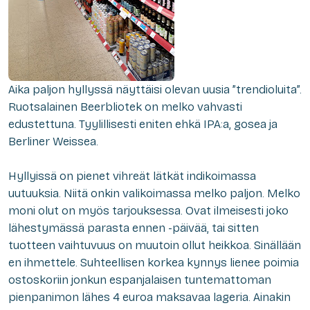
Aika paljon hyllyssä näyttäisi olevan uusia ”trendioluita”.
Ruotsalainen Beerbliotek on melko vahvasti
edustettuna. Tyylillisesti eniten ehkä IPA:a, gosea ja
Berliner Weissea.
Hyllyissä on pienet vihreät lätkät indikoimassa
uutuuksia. Niitä onkin valikoimassa melko paljon. Melko
moni olut on myös tarjouksessa. Ovat ilmeisesti joko
lähestymässä parasta ennen -päivää, tai sitten
tuotteen vaihtuvuus on muutoin ollut heikkoa. Sinällään
en ihmettele. Suhteellisen korkea kynnys lienee poimia
ostoskoriin jonkun espanjalaisen tuntemattoman
pienpanimon lähes 4 euroa maksavaa lageria. Ainakin