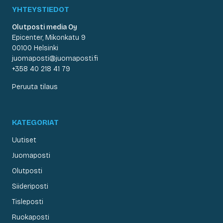
YHTEYSTIEDOT
Olutposti media Oy
Epicenter, Mikonkatu 9
00100 Helsinki
juomaposti@juomaposti.fi
+358 40 218 41 79
Peruuta tilaus
KATEGORIAT
Uutiset
Juomaposti
Olutposti
Siideriposti
Tisleposti
Ruokaposti