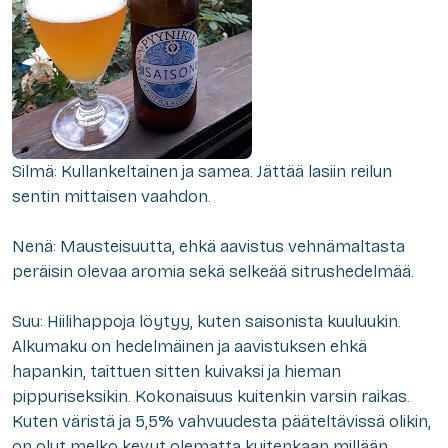
Silmä: Kullankeltainen ja samea. Jättää lasiin reilun
sentin mittaisen vaahdon.
Nenä: Mausteisuutta, ehkä aavistus vehnämaltasta
peräisin olevaa aromia sekä selkeää sitrushedelmää.
Suu: Hiilihappoja löytyy, kuten saisonista kuuluukin.
Alkumaku on hedelmäinen ja aavistuksen ehkä
hapankin, taittuen sitten kuivaksi ja hieman
pippuriseksikin. Kokonaisuus kuitenkin varsin raikas.
Kuten väristä ja 5,5% vahvuudesta pääteltävissä olikin,
on olut melko kevyt olematta kuitenkaan millään