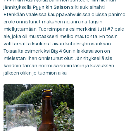
jännityksellä
Pyynikin Saison
silti auki sihahti.
Etenkään vaaleissa kauppavahvuisissa oluissa panimo
ei ole onnistunut makuhermojani aina täysin
miellyttämään. Tuoreimpana esimerkkinä
Juti #7
pale
ale, joka oli muistaakseni melko mautonta. En tosin
välttämättä kuulunut aivan kohderyhmäänkään.
Toisaalta esimerkiksi Big 4 Sunin lakkasaison on
mielestäni ihan onnistunut olut. Jännityksellä siis
kaadoin tämän normi-saisonin lasiin ja kuvauksen
jälkeen olikin jo tuomion aika.