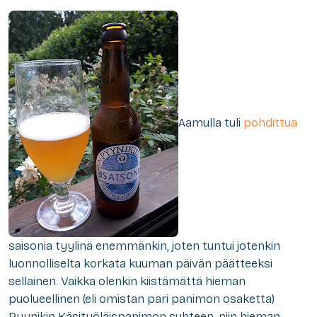
Aamulla tuli
pohdittua
saisonia tyylinä enemmänkin, joten tuntui jotenkin
luonnolliselta korkata kuuman päivän päätteeksi
sellainen. Vaikka olenkin kiistämättä hieman
puolueellinen (eli omistan pari panimon osaketta)
Pyynikin Käsityöläispanimon suhteen, niin hieman