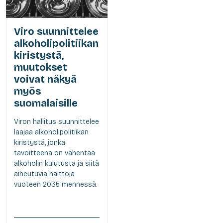
Viro suunnittelee
alkoholipolitiikan
kiristystä,
muutokset
voivat näkyä
myös
suomalaisille
Viron hallitus suunnittelee
laajaa alkoholipolitiikan
kiristystä, jonka
tavoitteena on vähentää
alkoholin kulutusta ja siitä
aiheutuvia haittoja
vuoteen 2035 mennessä.