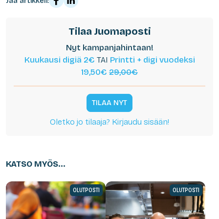
Jaa artikkeli:
Tilaa Juomaposti
Nyt kampanjahintaan!
Kuukausi digiä 2€
TAI
Printti + digi vuodeksi
19,50€
29,00€
TILAA NYT
Oletko jo tilaaja? Kirjaudu sisään!
KATSO MYÖS...
OLUTPOSTI
OLUTPOSTI