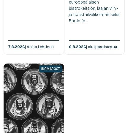
eurooppalaisen
bistrokeittiön, laajan viini-
ja cocktailvalikoiman sekä
Bardot'n...
7.8.2026
| Anikó Lehtinen
6.8.2026
| olutpostimestari
JUOMAPOSTI