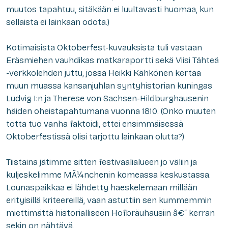
muutos tapahtuu, sitäkään ei luultavasti huomaa, kun
sellaista ei lainkaan odota.)
Kotimaisista Oktoberfest-kuvauksista tuli vastaan
Eräsmiehen vauhdikas matkaraportti sekä Viisi Tähteä
-verkkolehden juttu, jossa Heikki Kähkönen kertaa
muun muassa kansanjuhlan syntyhistorian kuningas
Ludvig I:n ja Therese von Sachsen-Hildburghausenin
häiden oheistapahtumana vuonna 1810. (Onko muuten
totta tuo vanha faktoidi, ettei ensimmäisessä
Oktoberfestissä olisi tarjottu lainkaan olutta?)
Tiistaina jätimme sitten festivaalialueen jo väliin ja
kuljeskelimme MÃ¼nchenin komeassa keskustassa.
Lounaspaikkaa ei lähdetty haeskelemaan millään
erityisillä kriteereillä, vaan astuttiin sen kummemmin
miettimättä historialliseen Hofbräuhausiin â€“ kerran
sekin on nähtävä.