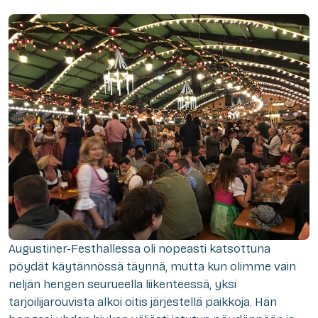
Augustiner-Festhallessa oli nopeasti katsottuna
pöydät käytännössä täynnä, mutta kun olimme vain
neljän hengen seurueella liikenteessä, yksi
tarjoilijarouvista alkoi oitis järjestellä paikkoja. Hän