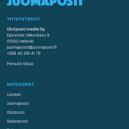
YHTEYSTIEDOT
Olutposti media Oy
Epicenter, Mikonkatu 9
00100 Helsinki
juomaposti@juomaposti.fi
+358 40 218 41 79
Peruuta tilaus
KATEGORIAT
Uutiset
Juomaposti
Olutposti
Siideriposti