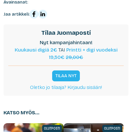
Avainsanat:
Jaa artikkeli:
Tilaa Juomaposti
Nyt kampanjahintaan!
Kuukausi digiä 2€
TAI
Printti + digi vuodeksi
19,50€
29,00€
TILAA NYT
Oletko jo tilaaja? Kirjaudu sisään!
KATSO MYÖS...
OLUTPOSTI
OLUTPOSTI