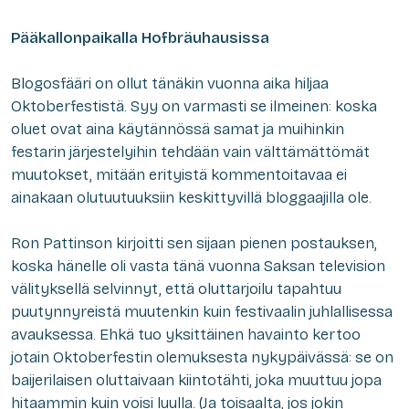
Pääkallonpaikalla Hofbräuhausissa
Blogosfääri on ollut tänäkin vuonna aika hiljaa
Oktoberfestistä. Syy on varmasti se ilmeinen: koska
oluet ovat aina käytännössä samat ja muihinkin
festarin järjestelyihin tehdään vain välttämättömät
muutokset, mitään erityistä kommentoitavaa ei
ainakaan olutuutuuksiin keskittyvillä bloggaajilla ole.
Ron Pattinson kirjoitti sen sijaan pienen postauksen,
koska hänelle oli vasta tänä vuonna Saksan television
välityksellä selvinnyt, että oluttarjoilu tapahtuu
puutynnyreistä muutenkin kuin festivaalin juhlallisessa
avauksessa. Ehkä tuo yksittäinen havainto kertoo
jotain Oktoberfestin olemuksesta nykypäivässä: se on
baijerilaisen oluttaivaan kiintotähti, joka muuttuu jopa
hitaammin kuin voisi luulla. (Ja toisaalta, jos jokin