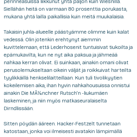
perinneasuissa liikkunut yhtä paljon kuin Wiesnillä.
Siellähän heitä on varmaan 80 prosenttia porukasta,
mukana yhtä lailla paikallisia kuin meitä muukalaisia.
Takaisin juhla-alueelle päästyämme olimme kuin kalat
vedessä. Olin jotenkin erehtynyt aiemmin
kuvittelemaan, että Lederhosenit tuntuisivat tiukoilta ja
epämukavilta, kun ne nyt aika paksua ja jähmeää
nahkaa kerran olivat. Ei suinkaan, ainakin omani olivat
perusolemukseltaan oikein väljät ja roikkuivat harteilta
tyylikkäillä henkselilaitteillaan. Kun tuli tivolikyytien
kokeilemisen aika, ihan hyvin nahkahousuissa onnistui
ainakin Die MÃ¼nchner Rutsch’n -liukumäen
laskeminen, ja niin myös matkaseuralaiselta
Dirndl
issään.
Sitten pöydän ääreen. Hacker-Festzelt tunnetaan
katostaan, jonka voi ilmeisesti avatakin lämpimällä