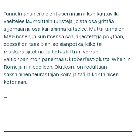
Tunnelmahan ei ole erityisen intiimi, kun käytävillä
vaeltelee laumoittain turisteja, joista osa yrittää
syömään ja osa kai lähinnä katselee. Mutta tämä on
MÃ¼nchen, ja kun itsensä saa järjestettyä pöytään,
edessä on taas pian iso sianpotka, leike tai
makkaralajitelma. Ja tietysti litran verran
valtionpanimon panemaa Oktoberfest-olutta. When in
Rome ja niin edelleen. Olutkoira on rodultaan
saksalainen teurastajan koira ja täällä kohtalaisen
kotonaan.
—