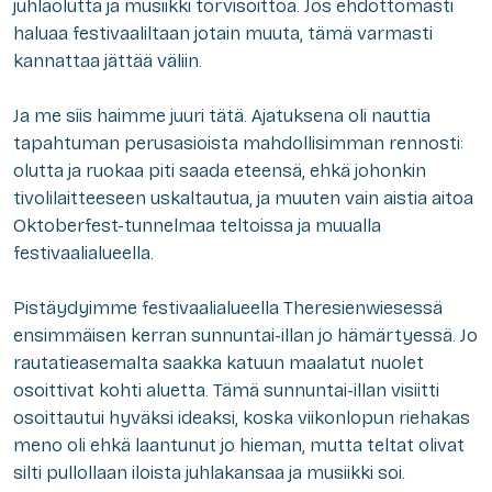
juhlaolutta ja musiikki torvisoittoa. Jos ehdottomasti
haluaa festivaaliltaan jotain muuta, tämä varmasti
kannattaa jättää väliin.
Ja me siis haimme juuri tätä. Ajatuksena oli nauttia
tapahtuman perusasioista mahdollisimman rennosti:
olutta ja ruokaa piti saada eteensä, ehkä johonkin
tivolilaitteeseen uskaltautua, ja muuten vain aistia aitoa
Oktoberfest-tunnelmaa teltoissa ja muualla
festivaalialueella.
Pistäydyimme festivaalialueella Theresienwiesessä
ensimmäisen kerran sunnuntai-illan jo hämärtyessä. Jo
rautatieasemalta saakka katuun maalatut nuolet
osoittivat kohti aluetta. Tämä sunnuntai-illan visiitti
osoittautui hyväksi ideaksi, koska viikonlopun riehakas
meno oli ehkä laantunut jo hieman, mutta teltat olivat
silti pullollaan iloista juhlakansaa ja musiikki soi.