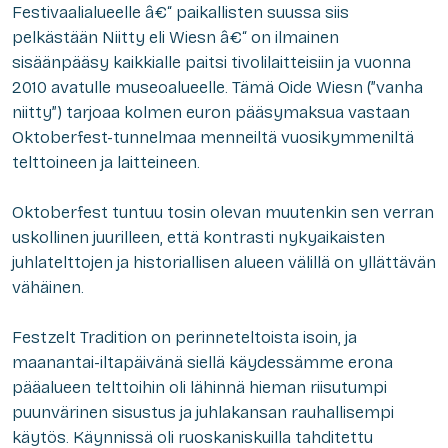
Festivaalialueelle â€“ paikallisten suussa siis
pelkästään Niitty eli
Wiesn
â€“ on ilmainen
sisäänpääsy kaikkialle paitsi tivolilaitteisiin ja vuonna
2010 avatulle museoalueelle. Tämä Oide Wiesn (”vanha
niitty”) tarjoaa kolmen euron pääsymaksua vastaan
Oktoberfest-tunnelmaa menneiltä vuosikymmeniltä
telttoineen ja laitteineen.
Oktoberfest tuntuu tosin olevan muutenkin sen verran
uskollinen juurilleen, että kontrasti nykyaikaisten
juhlatelttojen ja historiallisen alueen välillä on yllättävän
vähäinen.
Festzelt Tradition on perinneteltoista isoin, ja
maanantai-iltapäivänä siellä käydessämme erona
pääalueen telttoihin oli lähinnä hieman riisutumpi
puunvärinen sisustus ja juhlakansan rauhallisempi
käytös. Käynnissä oli ruoskaniskuilla tahditettu