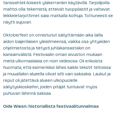
tanssahteli iloisesti yläkerrankin käytävillä. Tarjoilijoilla
mahtoi olla tekemistä, etteivät tuoppilastit ja valtavat
leikkeletarjottimet saisi matkalla kolhuja. Tottuneesti se
näytti sujuvan.
Oktoberfest on onnistunut säilyttämään aika lailla
aidon baijerilaisen yleisilmeensä, vaikka osa yhtyeiden
ohjelmistosta ja tietysti juhlakansastakin on
kansainvälistä. Festivaalin oman sivuston mukaan
meitä ulkomaalaisia on noin viidesosa. Oli erikoista
huomata, että esimerkiksi lähes kaikki tekstit teltoissa
ja muuallakin alueella olivat silti vain saksaksi. Laukut ja
reput oli jätettävä alueen ulkopuolelle
säilytyskioskeihin, joiden pitäjät tuntuivat myös
puhuvan lähinnä saksaa.
Oide Wiesn: historiallista festivaalitunnelmaa