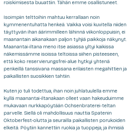
roiskimisesta buuattiin. Tähän emme osallistuneet.
Isoimpiin telttoihin mahtuu kerrallaan noin
kymmenentuhatta henkeä. Vaikka voisi kuvitella niiden
täyttyvän ihan äärimmilleen lähinnä viikonloppuisin, ei
maanantain aikanakaan paljon tyhjiä paikkoja näkynyt.
Maanantai-iltana meno itse asiassa yltyi kaikissa
näkemissämme isoissa teltoissa siihen pisteeseen,
että koko
reservierungsfrei
-alue hytkyi yhtenä
penkeillä tanssivana massana erilaisten megahittien ja
paikallisten suosikkien tahtiin.
Kuten jo tuli todettua, ihan noin juhlatuulella emme
kyllä maanantai-iltanakaan olleet vaan hakeuduimme
mukavaan nurkkapöytään Ochsenbraterei-teltan
parvelle. Siellä oli mahdollisuus nauttia Spatenin
Oktoberfest-olutta ja seurailla paikallisten porukoiden
elkeitä. Pöytiin kannettiin ruokia ja tuoppeja, ja ihmisiä