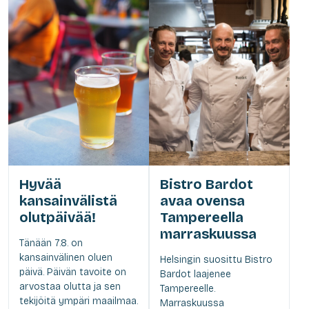
Hyvää
Bistro Bardot
kansainvälistä
avaa ovensa
olutpäivää!
Tampereella
marraskuussa
Tänään 7.8. on
kansainvälinen oluen
Helsingin suosittu Bistro
päivä. Päivän tavoite on
Bardot laajenee
arvostaa olutta ja sen
Tampereelle.
tekijöitä ympäri maailmaa.
Marraskuussa