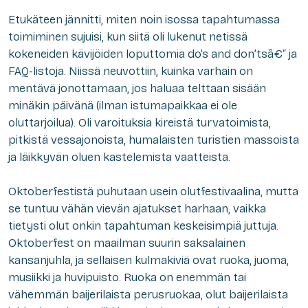
Etukäteen jännitti, miten noin isossa tapahtumassa
toimiminen sujuisi, kun siitä oli lukenut netissä
kokeneiden kävijöiden loputtomia
do’s and don’ts
â€“ ja
FAQ-listoja. Niissä neuvottiin, kuinka varhain on
mentävä jonottamaan, jos haluaa telttaan sisään
minäkin päivänä (ilman istumapaikkaa ei ole
oluttarjoilua). Oli varoituksia kireistä turvatoimista,
pitkistä vessajonoista, humalaisten turistien massoista
ja läikkyvän oluen kastelemista vaatteista.
Oktoberfestistä puhutaan usein olutfestivaalina, mutta
se tuntuu vähän vievän ajatukset harhaan, vaikka
tietysti olut onkin tapahtuman keskeisimpiä juttuja.
Oktoberfest on maailman suurin saksalainen
kansanjuhla, ja sellaisen kulmakiviä ovat ruoka, juoma,
musiikki ja huvipuisto. Ruoka on enemmän tai
vähemmän baijerilaista perusruokaa, olut baijerilaista