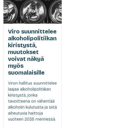
Viro suunnittelee
alkoholipolitiikan
kiristystä,
muutokset
voivat näkyä
myös
suomalaisille
Viron hallitus suunnittelee
laajaa alkoholipolitiikan
kiristystä, jonka
tavoitteena on vähentää
alkoholin kulutusta ja siitä
aiheutuvia haittoja
vuoteen 2035 mennessä.