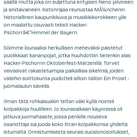
säällä mutta joka on suljettuna erityisen hieno pilvineen
ja sinitaivaineen. Katonrajaa reunustaa MÃ¼nchenin
historiallinen kaupunkikuva ja musiikkikorokkeen ylle
on maalattu osuvasti teksti
Hacker-
Pschorrâ€“Himmel der Bayern
.
Söimme lounaaksi herkullisen meheväksi paistetut
puolikkaat kananpojat, jotka huuhdottiin tietenkin alas
Hacker-Pschorrin Oktoberfest-Märzenillä. Torvet
veivasivat rakastetuimpia paikallisia iskelmiä, joiden
väleihin soittokunta pudotteli silloin tällöin Ein Prosit -
juomalaulun säveliä.
Ilman tätä rohkaisuakin teltan väki kyllä nosteli
kolpakkoja huulilleen. Jo lounasaikaan käynnissä oli
jatkuva juomahaaste, jossa penkille nouseva
osanottaja sai juoda koko litran kolpakkonsa yhdeltä
istumalta. Onnistumisesta seurasi suosionosoitukset,