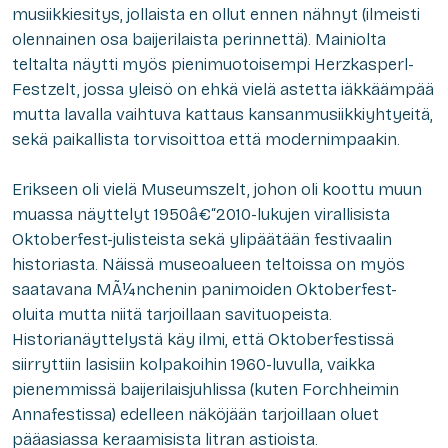
musiikkiesitys, jollaista en ollut ennen nähnyt (ilmeisti
olennainen osa baijerilaista perinnettä). Mainiolta
teltalta näytti myös pienimuotoisempi Herzkasperl-
Festzelt, jossa yleisö on ehkä vielä astetta iäkkäämpää
mutta lavalla vaihtuva kattaus kansanmusiikkiyhtyeitä,
sekä paikallista torvisoittoa että modernimpaakin.
Erikseen oli vielä Museumszelt, johon oli koottu muun
muassa näyttelyt 1950â€“2010-lukujen virallisista
Oktoberfest-julisteista sekä ylipäätään festivaalin
historiasta. Näissä museoalueen teltoissa on myös
saatavana MÃ¼nchenin panimoiden Oktoberfest-
oluita mutta niitä tarjoillaan savituopeista.
Historianäyttelystä käy ilmi, että Oktoberfestissä
siirryttiin lasisiin kolpakoihin 1960-luvulla, vaikka
pienemmissä baijerilaisjuhlissa (kuten Forchheimin
Annafestissa) edelleen näköjään tarjoillaan oluet
pääasiassa keraamisista litran astioista.