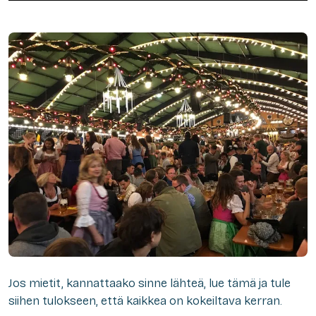
Jos mietit, kannattaako sinne lähteä, lue tämä ja tule
siihen tulokseen, että kaikkea on kokeiltava kerran.