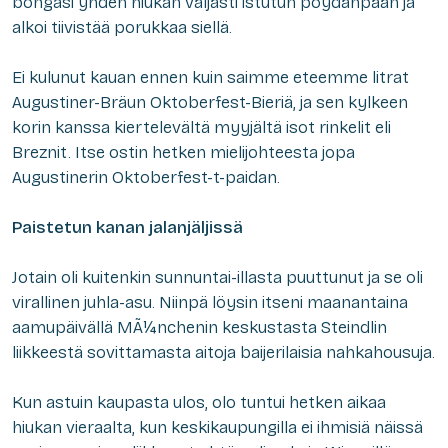
bongasi yhden hiukan väljästi istutun pöydänpään ja
alkoi tiivistää porukkaa siellä.
Ei kulunut kauan ennen kuin saimme eteemme litrat
Augustiner-Bräun Oktoberfest-Bieriä, ja sen kylkeen
korin kanssa kiertelevältä myyjältä isot rinkelit eli
Breznit. Itse ostin hetken mielijohteesta jopa
Augustinerin Oktoberfest-t-paidan.
Paistetun kanan jalanjäljissä
Jotain oli kuitenkin sunnuntai-illasta puuttunut ja se oli
virallinen juhla-asu. Niinpä löysin itseni maanantaina
aamupäivällä MÃ¼nchenin keskustasta Steindlin
liikkeestä sovittamasta aitoja baijerilaisia nahkahousuja.
Kun astuin kaupasta ulos, olo tuntui hetken aikaa
hiukan vieraalta, kun keskikaupungilla ei ihmisiä näissä