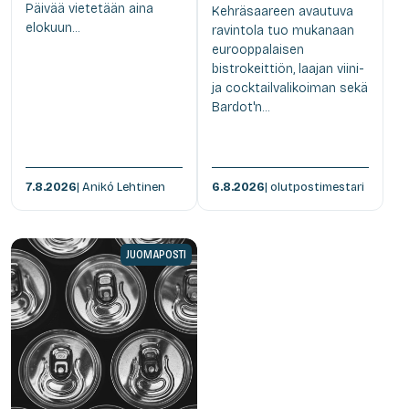
Päivää vietetään aina
Kehräsaareen avautuva
elokuun...
ravintola tuo mukanaan
eurooppalaisen
bistrokeittiön, laajan viini-
ja cocktailvalikoiman sekä
Bardot'n...
7.8.2026
| Anikó Lehtinen
6.8.2026
| olutpostimestari
JUOMAPOSTI