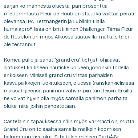
sarjan kolmannesta oluesta, pari prosenttia
miedommasta Fleur de Houblonista, joka väittää peräti
olevansa IPA. Tettnangerin ja Lublinin tilalla
humalaprofiilissa on brittiläinen Challenger. Tämä Fleur
de Houblon on myös Alkossa saatavilla, mutta sitä en
ole testannut.
Komea pullo ja sanat ”grand cru” tietysti ohjaavat
ajatukset kalliiseen nautiskeluolueen, johonkin todella
erikoiseen. Viinissä grand cru viittaa parhaiden
kasvupaikkojen luokitukseen, oluessa (ranskankielisissä
maissa) yleensä panimon vahvimpiin tuotteisiin. Ei sillä:
ne voivat hyvin olla myös samalla panimon parhaita
oluita, niitä, joihin panostetaan.
Castelainin tapauksessa näin myös varmasti on, mutta
Grand Cru on toisaalta samalla melkein koomisen
helposti juotava olut. Siitä tulee mieleen BarbÃ£r,