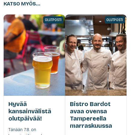
KATSO MYÖS...
OLUTPOSTI
OLUTPOSTI
Hyvää
Bistro Bardot
kansainvälistä
avaa ovensa
olutpäivää!
Tampereella
marraskuussa
Tänään 7.8. on