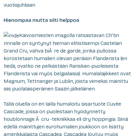
vuotisjuhliaan.
Hienompaa mutta silti helppoa
Kaivosmiesten imagolla ratsastavan Ch’tin
rinnalle on syntynyt hieman elitistisempi Castelain
Grand Cru, vahva biÃ¨re de garde, jonka pullossa
korostetaan humalien olevan peräisin Flanderista (en
tiedä, ovatko ne pelkästään Ranskan-puoleisesta
Flanderista vai myös belgialaisia). Humalalajikkeet ovat
Magnum, Tettnanger ja Lublin, joista viimeksi mainittu
siis puolalaisperäinen Saazin jälkeläinen.
Tällä oluella on eri lailla humaloitu sisartuote Cuvée
Cascade, jossa on puolestaan hyödynnetty
houblonnage Ã cru
-tekniikkaa eli
dry hopping
ia. Siinä
edellä mainittujen eurohumalien joukkoon on lisätty
amerikkalaista Cascadea. Cascadea löytyy myös