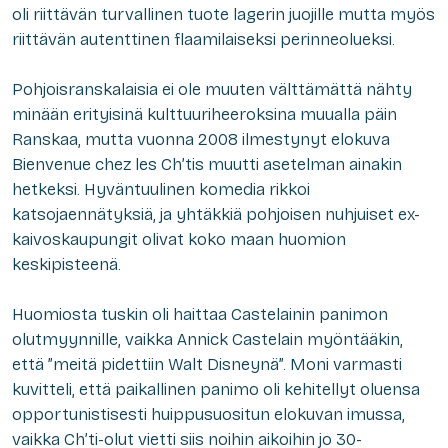
oli riittävän turvallinen tuote lagerin juojille mutta myös
riittävän autenttinen flaamilaiseksi perinneolueksi.
Pohjoisranskalaisia ei ole muuten välttämättä nähty
minään erityisinä kulttuuriheeroksina muualla päin
Ranskaa, mutta vuonna 2008 ilmestynyt elokuva
Bienvenue chez les Ch’tis
muutti asetelman ainakin
hetkeksi. Hyväntuulinen komedia rikkoi
katsojaennätyksiä, ja yhtäkkiä pohjoisen nuhjuiset ex-
kaivoskaupungit olivat koko maan huomion
keskipisteenä.
Huomiosta tuskin oli haittaa Castelainin panimon
olutmyynnille, vaikka Annick Castelain myöntääkin,
että ”meitä pidettiin Walt Disneynä”. Moni varmasti
kuvitteli, että paikallinen panimo oli kehitellyt oluensa
opportunistisesti huippusuositun elokuvan imussa,
vaikka Ch’ti-olut vietti siis noihin aikoihin jo 30-