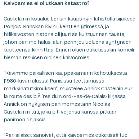
Kaivosmies ei ollutkaan katastrofi
Castelainin kotialue Lensin kaupungin lähistöllä sijaitsee
Pohjois-Ranskan kivihiilikenttien ytimessä, ja
hiilikaivosten historia oli juuri se kulttuurinen tausta,
johon panimo halusi alun perin jouluoluena syntyneen
tuotteensa kiinnittää. Ennen oluen etiketissäkin komeili
hieman resuisen oloinen kaivosmies.
”Kävimme paikallisen kauppakamarin kehotuksesta
[1980-luvun alussa] Pariisissa teettämässä
markkinatutkimuksen”, muistelee Annick Castelain
Sur
la route des biÃ¨res du Nord-Pas-de-Calais
-kirjassa.
Annick on nykyisen panimomestarin Nicolas
Castelainin täti, joka piti veljensä kanssa pitkään
panimon ohjaksia.
”Pariisilaiset sanoivat, että kaivosmies etiketissä tuo