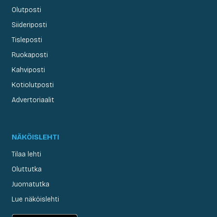
Olutposti
Siideriposti
Tisleposti
Ruokaposti
Kahviposti
Kotiolutposti
Advertoriaalit
NÄKÖISLEHTI
Tilaa lehti
Oluttutka
Juomatutka
Lue näköislehti