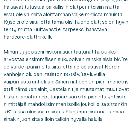
haluavat tutustua paikallisiin olutperinteisiin mutta
eivät ole valmiita aloittamaan vaikeimmista mauista.
Kyse ei ole siitä, että tämä olisi huono olut; se on hyvin
tehty mutta luultavasti ei tarpeeksi haastava
hardcore-olutfriikeille.
Minun tyyppiseni historiasuuntautunut hupiukko
arvostaa ensimmäisen sukupolven ranskalaisia biÃ¨re
de garde -panimoita siitä, että ne pelastivat Nordin
vanhojen oluiden muiston 1970â€“80-luvuilla
vaipumasta unholaan. Siihen nähden on pieni menetys,
että nämä Jenlainit, Castelainit ja muutamat muut ovat
hiukan jämähtäneet tarjoamaan sitä pienintä yhteistä
nimittäjää mahdollisimman isoille joukoille. Ja sittenkin
â€“ tässä oluessa maistuu Flanderin historia, ja minä
ainakin juon sitä silloin tällöin hyvällä halulla.