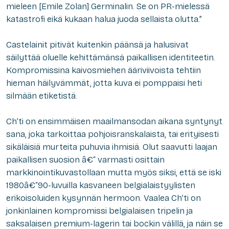
mieleen [Emile Zolan]
Germinal
in. Se on PR-mielessä
katastrofi eikä kukaan halua juoda sellaista olutta.”
Castelainit pitivät kuitenkin päänsä ja halusivat
säilyttää oluelle kehittämänsä paikallisen identiteetin.
Kompromissina kaivosmiehen ääriviivoista tehtiin
hieman häilyvämmät, jotta kuva ei pomppaisi heti
silmään etiketistä.
Ch’ti on ensimmäisen maailmansodan aikana syntynyt
sana, joka tarkoittaa pohjoisranskalaista, tai erityisesti
sikäläisiä murteita puhuvia ihmisiä. Olut saavutti laajan
paikallisen suosion â€“ varmasti osittain
markkinointikuvastollaan mutta myös siksi, että se iski
1980â€“90-luvuilla kasvaneen belgialaistyylisten
erikoisoluiden kysynnän hermoon. Vaalea Ch’ti on
jonkinlainen kompromissi belgialaisen tripelin ja
saksalaisen premium-lagerin tai bockin välillä, ja näin se