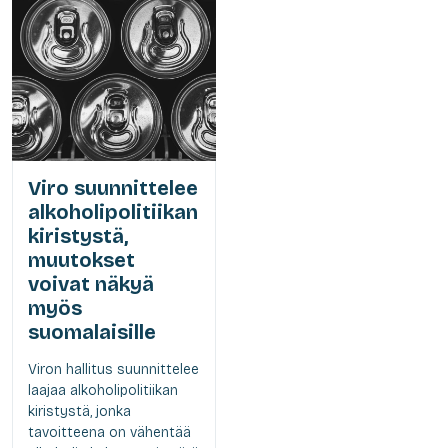
Viro suunnittelee
alkoholipolitiikan
kiristystä,
muutokset
voivat näkyä
myös
suomalaisille
Viron hallitus suunnittelee
laajaa alkoholipolitiikan
kiristystä, jonka
tavoitteena on vähentää