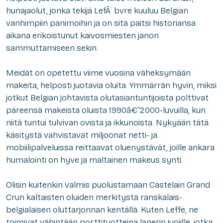
hunajaolut, jonka tekijä LefÃ¨bvre kuuluu Belgian
vanhimpiin panimoihin ja on sitä paitsi historiansa
aikana erikoistunut kaivosmiesten janon
sammuttamiseen sekin.
Meidät on opetettu viime vuosina väheksymään
makeita, helposti juotavia oluita. Ymmärrän hyvin, miksi
jotkut Belgian johtavista olutasiantuntijoista polttivat
päreensä makeista oluista 1990â€“2000-luvuilla, kun
niitä tuntui tulvivan ovista ja ikkunoista. Nykyään tätä
käsitystä vahvistavat miljoonat netti- ja
mobiilipalveluissa reittaavat oluenystävät, joille ankara
humalointi on hyve ja maltainen makeus synti.
Olisin kuitenkin valmis puolustamaan Castelain Grand
Crun kaltaisten oluiden merkitystä ranskalais-
belgialaisen oluttarjonnan kentällä. Kuten Leffe, ne
toimivat vähintään porttituotteina lagerin juojille, jotka