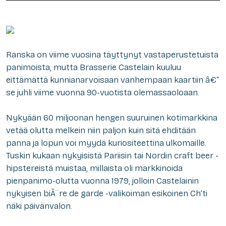
Ranska on viime vuosina täyttynyt vastaperustetuista
panimoista, mutta Brasserie Castelain kuuluu
eittämättä kunnianarvoisaan vanhempaan kaartiin â€“
se juhli viime vuonna 90-vuotista olemassaoloaan.
Nykyään 60 miljoonan hengen suuruinen kotimarkkina
vetää olutta melkein niin paljon kuin sitä ehditään
panna ja lopun voi myydä kuriositeettina ulkomaille.
Tuskin kukaan nykyisistä Pariisin tai Nordin craft beer -
hipstereistä muistaa, millaista oli markkinoida
pienpanimo-olutta vuonna 1979, jolloin Castelainin
nykyisen
biÃ¨re de garde
-valikoiman esikoinen Ch’ti
näki päivänvalon.