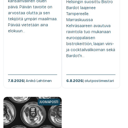
kansainvälinen oluen
Helsingin suosittu Bistro
päivä. Päivän tavoite on
Bardot laajenee
arvostaa olutta ja sen
Tampereelle.
tekijöitä ympäri maailmaa.
Marraskuussa
Päivää vietetään aina
Kehräsaareen avautuva
elokuun...
ravintola tuo mukanaan
eurooppalaisen
bistrokeittiön, laajan viini-
ja cocktailvalikoiman sekä
Bardot'n...
7.8.2026
| Anikó Lehtinen
6.8.2026
| olutpostimestari
JUOMAPOSTI