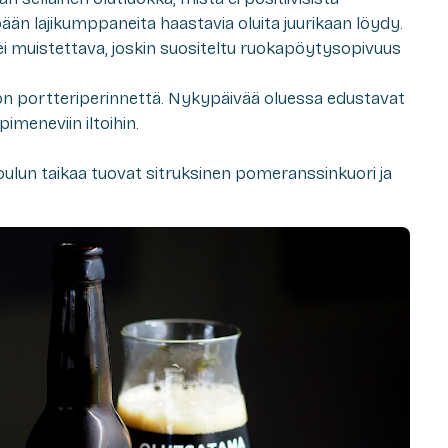
ään lajikumppaneita haastavia oluita juurikaan löydy.
ei muistettava, joskin suositeltu ruokapöytysopivuus
on portteriperinnettä. Nykypäivää oluessa edustavat
imeneviin iltoihin.
ulun taikaa tuovat sitruksinen pomeranssinkuori ja