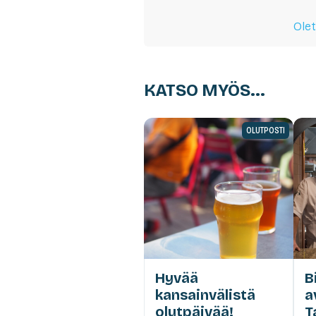
Olet
KATSO MYÖS...
OLUTPOSTI
Hyvää
B
kansainvälistä
a
olutpäivää!
T