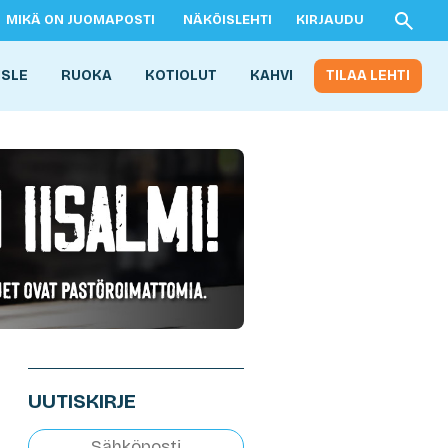
MIKÄ ON JUOMAPOSTI
NÄKÖISLEHTI
KIRJAUDU
ISLE
RUOKA
KOTIOLUT
KAHVI
TILAA LEHTI
UUTISKIRJE