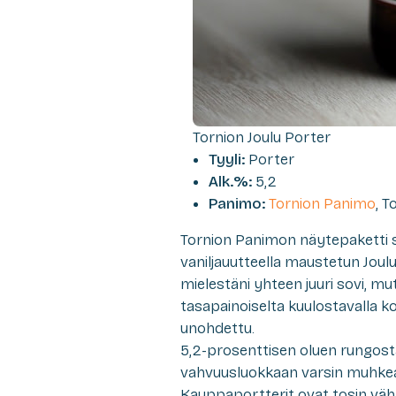
Tornion Joulu Porter
Tyyli:
Porter
Alk.%:
5,2
Panimo:
Tornion Panimo
, T
Tornion Panimon näytepaketti s
vaniljauutteella maustetun Joul
mielestäni yhteen juuri sovi, m
tasapainoiselta kuulostavalla kom
unohdettu.
5,2-prosenttisen oluen rungost
vahvuusluokkaan varsin muhkea
Kauppaportterit ovat tosin vähän