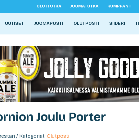
OLUTTUTKA
JUOMATUTKA
KUMPPANIT
UUTISET
JUOMAPOSTI
OLUTPOSTI
SIIDERI
T
Tornion Joulu Porter
imestari / Kategoriat:
Olutposti