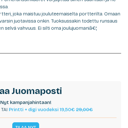
ussa.
rtteri, joka maistuu jouluteemaiselta portterilta. Omaan
arsin juotavissa onkin. Tuoksussakin todettu runsaus
n selvä vahvuus. Ei silti oma joulujuomaniâ€¦
laa Juomaposti
Nyt kampanjahintaan!
TAI
Printti + digi vuodeksi 19,50€
29,00€
TILAA NYT