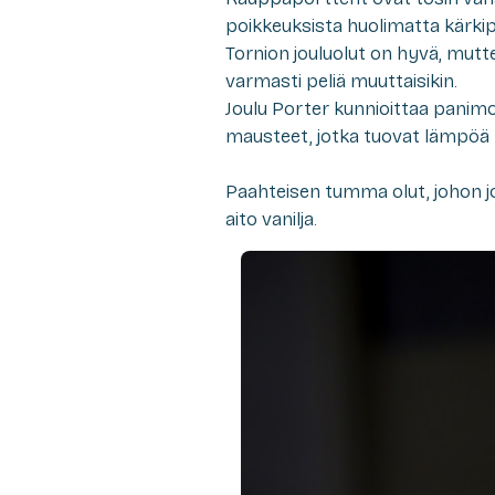
poikkeuksista huolimatta kärkip
Tornion jouluolut on hyvä, mutt
varmasti peliä muuttaisikin.
Joulu Porter kunnioittaa panim
mausteet, jotka tuovat lämpöä p
Paahteisen tumma olut, johon jo
aito vanilja.