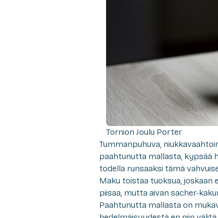
Tornion Joulu Porter
Tummanpuhuva, niukkavaahtoin
paahtunutta mallasta, kypsää he
todella runsaaksi tämä vahvuis
Maku toistaa tuoksua, joskaan e
piisaa, mutta aivan sacher-kakun
Paahtunutta mallasta on mukavas
hedelmäisyydestä en niin välitä.