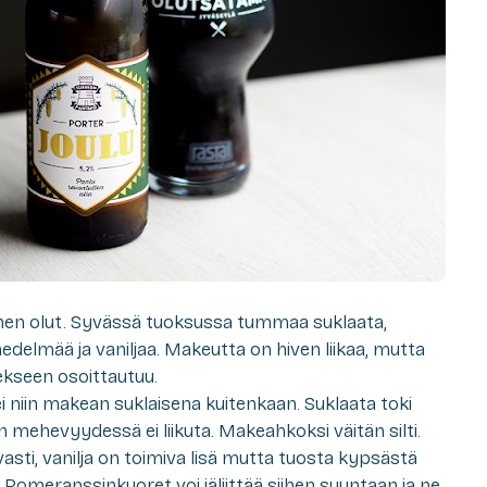
en olut. Syvässä tuoksussa tummaa suklaata,
delmää ja vaniljaa. Makeutta on hiven liikaa, mutta
ekseen osoittautuu.
i niin makean suklaisena kuitenkaan. Suklaata toki
 mehevyydessä ei liikuta. Makeahkoksi väitän silti.
ti, vanilja on toimiva lisä mutta tuosta kypsästä
 Pomeranssinkuoret voi jäljittää siihen suuntaan ja ne