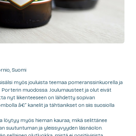
ornio, Suomi
isälsi myös jouluista teemaa pomeranssinkuorella ja
u Porterin muodossa. Joulumausteet ja olut eivät
utta nyt liikenteeseen on lähdetty sopivan
bolla â€“ kanelit ja tähtianikset on siis suosiolla
a löytyy myös hieman kauraa, mikä selittänee
n suutuntuman ja yleissyvyyden läsnäolon.
 sellainen olutluokka, mistä ei positiivisista