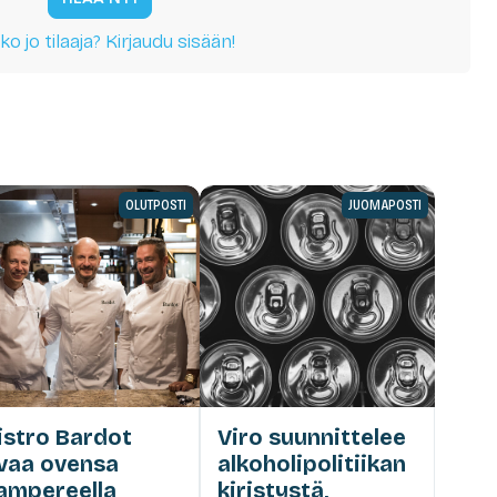
ko jo tilaaja? Kirjaudu sisään!
OLUTPOSTI
JUOMAPOSTI
istro Bardot
Viro suunnittelee
vaa ovensa
alkoholipolitiikan
ampereella
kiristystä,