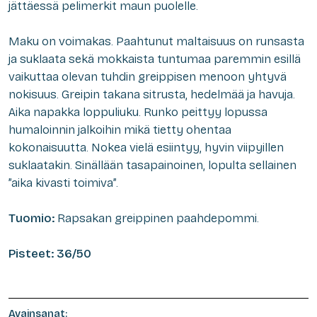
jättäessä pelimerkit maun puolelle.
Maku on voimakas. Paahtunut maltaisuus on runsasta
ja suklaata sekä mokkaista tuntumaa paremmin esillä
vaikuttaa olevan tuhdin greippisen menoon yhtyvä
nokisuus. Greipin takana sitrusta, hedelmää ja havuja.
Aika napakka loppuliuku. Runko peittyy lopussa
humaloinnin jalkoihin mikä tietty ohentaa
kokonaisuutta. Nokea vielä esiintyy, hyvin viipyillen
suklaatakin. Sinällään tasapainoinen, lopulta sellainen
”aika kivasti toimiva”.
Tuomio:
Rapsakan greippinen paahdepommi.
Pisteet: 36/50
Avainsanat: