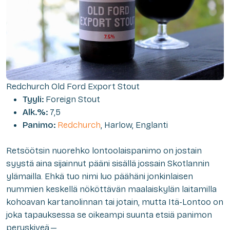
Redchurch Old Ford Export Stout
Tyyli:
Foreign Stout
Alk.%:
7,5
Panimo:
Redchurch
, Harlow, Englanti
Retsöötsin
nuorehko lontoolaispanimo on jostain
syystä aina sijainnut pääni sisällä jossain Skotlannin
ylämailla. Ehkä tuo nimi luo päähäni jonkinlaisen
nummien keskellä nököttävän maalaiskylän laitamilla
kohoavan kartanolinnan tai jotain, mutta Itä-Lontoo on
joka tapauksessa se oikeampi suunta etsiä panimon
peruskiveä.—