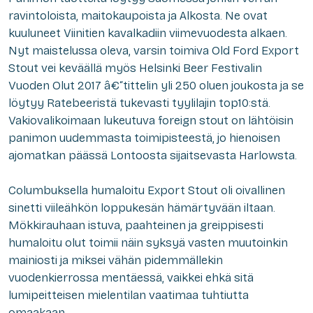
ravintoloista, maitokaupoista ja Alkosta. Ne ovat
kuuluneet Viinitien kavalkadiin viimevuodesta alkaen.
Nyt maistelussa oleva, varsin toimiva Old Ford Export
Stout vei keväällä myös Helsinki Beer Festivalin
Vuoden Olut 2017 â€“tittelin yli 250 oluen joukosta ja se
löytyy Ratebeeristä tukevasti tyylilajin top10:stä.
Vakiovalikoimaan lukeutuva foreign stout on lähtöisin
panimon uudemmasta toimipisteestä, jo hienoisen
ajomatkan päässä Lontoosta sijaitsevasta Harlowsta.
Columbuksella humaloitu Export Stout oli oivallinen
sinetti viileähkön loppukesän hämärtyvään iltaan.
Mökkirauhaan istuva, paahteinen ja greippisesti
humaloitu olut toimii näin syksyä vasten muutoinkin
mainiosti ja miksei vähän pidemmällekin
vuodenkierrossa mentäessä, vaikkei ehkä sitä
lumipeitteisen mielentilan vaatimaa tuhtiutta
omaakaan.