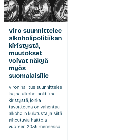
Viro suunnittelee
alkoholipolitiikan
kiristystä,
muutokset
voivat näkyä
myös
suomalaisille
Viron hallitus suunnittelee
laajaa alkoholipolitiikan
kiristystä, jonka
tavoitteena on vähentää
alkoholin kulutusta ja siitä
aiheutuvia haittoja
vuoteen 2035 mennessä.