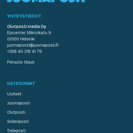
YHTEYSTIEDOT
Olutposti media Oy
Epicenter, Mikonkatu 9
00100 Helsinki
juomaposti@juomaposti.fi
+358 40 218 41 79
Peruuta tilaus
KATEGORIAT
Uutiset
Juomaposti
Olutposti
Siideriposti
Tisleposti