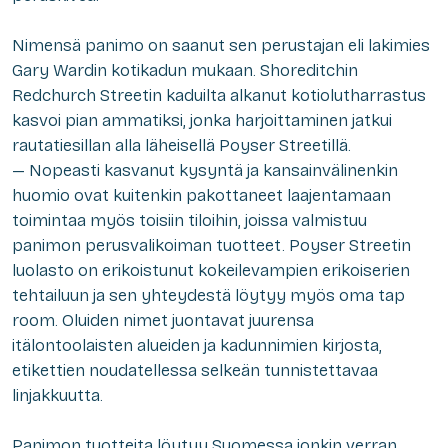
Nimensä panimo on saanut sen perustajan eli lakimies
Gary Wardin kotikadun mukaan. Shoreditchin
Redchurch Streetin kaduilta alkanut kotiolutharrastus
kasvoi pian ammatiksi, jonka harjoittaminen jatkui
rautatiesillan alla läheisellä Poyser Streetillä.
—
Nopeasti kasvanut kysyntä ja kansainvälinenkin
huomio ovat kuitenkin pakottaneet laajentamaan
toimintaa myös toisiin tiloihin, joissa valmistuu
panimon perusvalikoiman tuotteet. Poyser Streetin
luolasto on erikoistunut kokeilevampien erikoiserien
tehtailuun ja sen yhteydestä löytyy myös oma tap
room. Oluiden nimet juontavat juurensa
itälontoolaisten alueiden ja kadunnimien kirjosta,
etikettien noudatellessa selkeän tunnistettavaa
linjakkuutta.
Panimon tuotteita löytyy Suomessa jonkin verran