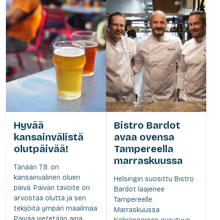
Hyvää
Bistro Bardot
kansainvälistä
avaa ovensa
olutpäivää!
Tampereella
marraskuussa
Tänään 7.8. on
kansainvälinen oluen
Helsingin suosittu Bistro
päivä. Päivän tavoite on
Bardot laajenee
arvostaa olutta ja sen
Tampereelle.
tekijöitä ympäri maailmaa.
Marraskuussa
Päivää vietetään aina