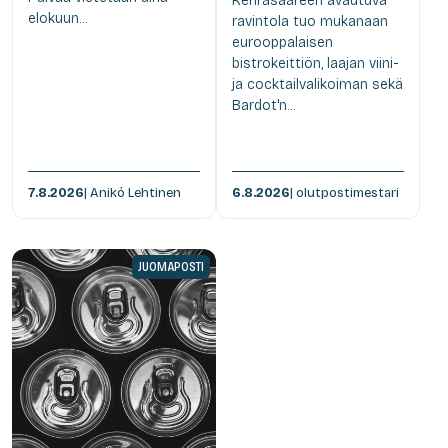
Kehräsaareen avautuva
elokuun...
ravintola tuo mukanaan
eurooppalaisen
bistrokeittiön, laajan viini-
ja cocktailvalikoiman sekä
Bardot'n...
7.8.2026
| Anikó Lehtinen
6.8.2026
| olutpostimestari
JUOMAPOSTI