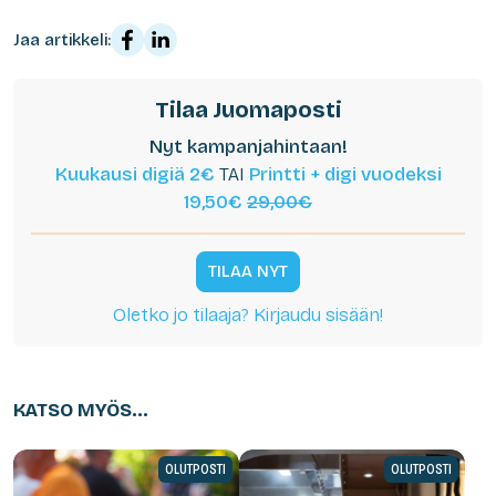
Jaa artikkeli:
Tilaa Juomaposti
Nyt kampanjahintaan!
Kuukausi digiä 2€
TAI
Printti + digi vuodeksi
19,50€
29,00€
TILAA NYT
Oletko jo tilaaja? Kirjaudu sisään!
KATSO MYÖS...
OLUTPOSTI
OLUTPOSTI