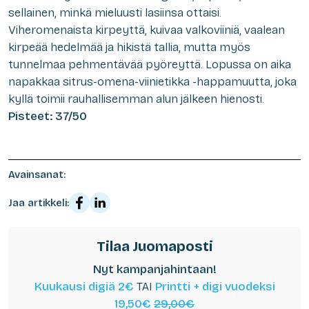
sellainen, minkä mieluusti lasiinsa ottaisi.
Viheromenaista kirpeyttä, kuivaa valkoviiniä, vaalean
kirpeää hedelmää ja hikistä tallia, mutta myös
tunnelmaa pehmentävää pyöreyttä. Lopussa on aika
napakkaa sitrus-omena-viinietikka -happamuutta, joka
kyllä toimii rauhallisemman alun jälkeen hienosti.
Pisteet: 37/50
Avainsanat:
Jaa artikkeli:
Tilaa Juomaposti
Nyt kampanjahintaan!
Kuukausi digiä 2€
TAI
Printti + digi vuodeksi
19,50€
29,00€