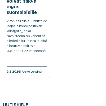
voivat näkyä
myös
suomalaisille
Viron hallitus suunnittelee
laajaa alkoholipolitiikan
kiristystä, jonka
tavoitteena on vähentää
alkoholin kulutusta ja siitä
aiheutuvia haittoja
vuoteen 2035 mennessä.
6.8.2026
| Anikó Lehtinen
UUTISKIRJE