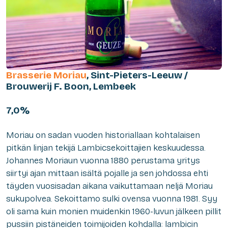
Brasserie Moriau
, Sint-Pieters-Leeuw /
Brouwerij F. Boon, Lembeek
7,0%
Moriau on sadan vuoden historiallaan kohtalaisen
pitkän linjan tekijä Lambicsekoittajien keskuudessa.
Johannes Moriaun vuonna 1880 perustama yritys
siirtyi ajan mittaan isältä pojalle ja sen johdossa ehti
täyden vuosisadan aikana vaikuttamaan neljä Moriau
sukupolvea. Sekoittamo sulki ovensa vuonna 1981. Syy
oli sama kuin monien muidenkin 1960-luvun jälkeen pillit
pussiin pistäneiden toimijoiden kohdalla: lambicin