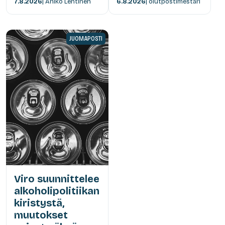
7.8.2026
| Anikó Lehtinen
6.8.2026
| olutpostimestari
JUOMAPOSTI
Viro suunnittelee
alkoholipolitiikan
kiristystä,
muutokset