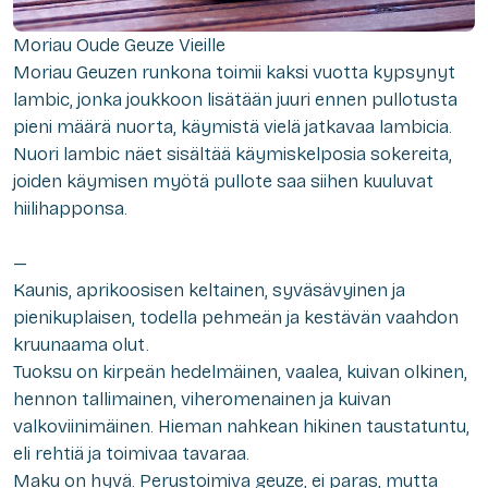
Moriau Oude Geuze Vieille
Moriau Geuzen runkona toimii kaksi vuotta kypsynyt
lambic, jonka joukkoon lisätään juuri ennen pullotusta
pieni määrä nuorta, käymistä vielä jatkavaa lambicia.
Nuori lambic näet sisältää käymiskelposia sokereita,
joiden käymisen myötä pullote saa siihen kuuluvat
hiilihapponsa.
—
Kaunis, aprikoosisen keltainen, syväsävyinen ja
pienikuplaisen, todella pehmeän ja kestävän vaahdon
kruunaama olut.
Tuoksu on kirpeän hedelmäinen, vaalea, kuivan olkinen,
hennon tallimainen, viheromenainen ja kuivan
valkoviinimäinen. Hieman nahkean hikinen taustatuntu,
eli rehtiä ja toimivaa tavaraa.
Maku on hyvä. Perustoimiva geuze, ei paras, mutta