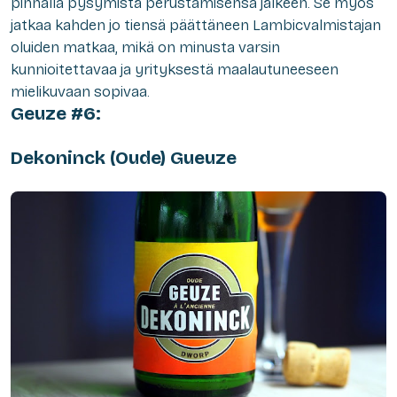
pinnalla pysymistä perustamisensa jälkeen. Se myös
jatkaa kahden jo tiensä päättäneen Lambicvalmistajan
oluiden matkaa, mikä on minusta varsin
kunnioitettavaa ja yrityksestä maalautuneeseen
mielikuvaan sopivaa.
Geuze #6:
Dekoninck (Oude) Gueuze