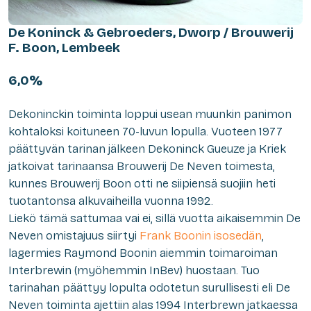
De Koninck & Gebroeders, Dworp / Brouwerij
F. Boon, Lembeek
6,0%
Dekoninckin toiminta loppui usean muunkin panimon
kohtaloksi koituneen 70-luvun lopulla. Vuoteen 1977
päättyvän tarinan jälkeen Dekoninck Gueuze ja Kriek
jatkoivat tarinaansa Brouwerij De Neven toimesta,
kunnes Brouwerij Boon otti ne siipiensä suojiin heti
tuotantonsa alkuvaiheilla vuonna 1992.
Liekö tämä sattumaa vai ei, sillä vuotta aikaisemmin De
Neven omistajuus siirtyi
Frank Boonin isosedän
,
lagermies Raymond Boonin aiemmin toimaroiman
Interbrewin (myöhemmin InBev) huostaan. Tuo
tarinahan päättyy lopulta odotetun surullisesti eli De
Neven toiminta ajettiin alas 1994 Interbrewn jatkaessa