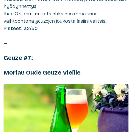
hyödynnettyä.
Ihan OK, mutten tätä ehkä ensimmäisenä
vaihtoehtona geuzejen joukosta lasiini valitsisi.
Pisteet: 32/50
—
Geuze #7:
Moriau Oude Geuze Vieille