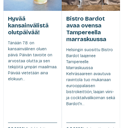
Hyvää
Bistro Bardot
kansainvälistä
avaa ovensa
olutpäivää!
Tampereella
marraskuussa
Tänään 7.8. on
kansainvälinen oluen
Helsingin suosittu Bistro
päivä. Päivän tavoite on
Bardot laajenee
arvostaa olutta ja sen
Tampereelle.
tekijöitä ympäri maailmaa.
Marraskuussa
Päivää vietetään aina
Kehräsaareen avautuva
elokuun...
ravintola tuo mukanaan
eurooppalaisen
bistrokeittiön, laajan viini-
ja cocktailvalikoiman sekä
Bardot'n...