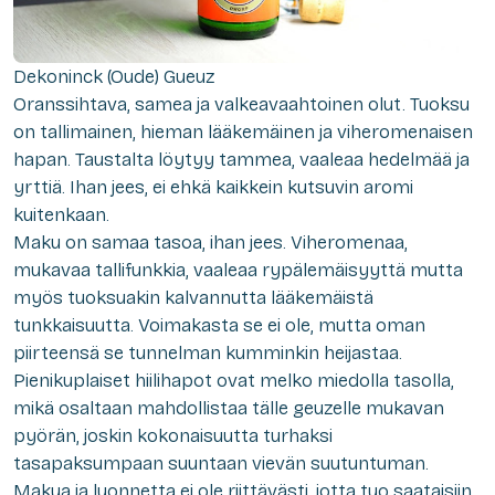
Dekoninck (Oude) Gueuz
Oranssihtava, samea ja valkeavaahtoinen olut. Tuoksu
on tallimainen, hieman lääkemäinen ja viheromenaisen
hapan. Taustalta löytyy tammea, vaaleaa hedelmää ja
yrttiä. Ihan jees, ei ehkä kaikkein kutsuvin aromi
kuitenkaan.
Maku on samaa tasoa, ihan jees. Viheromenaa,
mukavaa tallifunkkia, vaaleaa rypälemäisyyttä mutta
myös tuoksuakin kalvannutta lääkemäistä
tunkkaisuutta. Voimakasta se ei ole, mutta oman
piirteensä se tunnelman kumminkin heijastaa.
Pienikuplaiset hiilihapot ovat melko miedolla tasolla,
mikä osaltaan mahdollistaa tälle geuzelle mukavan
pyörän, joskin kokonaisuutta turhaksi
tasapaksumpaan suuntaan vievän suutuntuman.
Makua ja luonnetta ei ole riittävästi, jotta tuo saataisiin