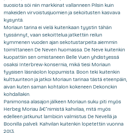
suosiota söi niin markkinat vallanneen Pilsin kuin
makeiden virvoistusjuomien ja sekoitusten kasvava
kysyntä.
Moriaun tarina ei vielä kuitenkaan tyystin tähän
tyssännyt, vaan sekoittelua jatkettiin reilun
kymmenen vuoden ajan sekotustarpeita aiemmin
toimittaneen De Neven huomassa. De Neve kuitenkin
kuopattiin sen omistaneen Belle Vuen yhdistyessä
osaksi Interbrew-konsernia, mikä tiesi Moriaun
fyysisen läsnäolon loppumista. Boon teki kuitenkin
kulttuuriteon ja jatkoi Moriaun tarinaa tästä eteenpäin,
aivan kuten saman kohtalon kokeneen Dekonckin
kohdallakin.
Panimonsa alasajon jälkeen Moriaun suku piti myös
Herbeg Moriau â€“nimistä kahvilaa, mitä myös
edelleen jatkunut lambicin valmistus De Nevellä ja
Boonilla palveli. Kahvilan kuitenkin lopetettiin vuonna
2013.