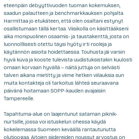
eteenpäin debyyttivuoden tuoman kokemuksen,
saadun palautteen ja benchmarkkauksen pohjalta.
Harmittaa jo etukäteen, että olen osaltani estynyt
osallistumaan tällä kertaa. Viisikolla on käsittääkseni
aika monipuolinen osaamis- ja taustakenttä, josta on
luonnolllisesti otettu täysi hyöty irti rooleja ja
käytännön asioita hoidettaessa. Touhusta jäi varsin
hyvä kuva ja kooste tulevista uudistuksistakin kuulosti
omaan korvaan hyvällä – näitä juttuja on selvästi
talven aikana mietitty ja viime hetken viilauksia sun
muita kontakteja oli tarkoitus lähteä seuraavana
päivänä hoitamaan SOPP-kauden avajaisiin
Tampereelle.
Tapahtuma-alue on laajentunut sataman piknik-
nurtsille, jossa voi istuskelun ohessa käydä
kokeilemassa Suomeen keväällä rantautunutta
olutjoogaa. Aitojen siidereiden noussut arvostus on