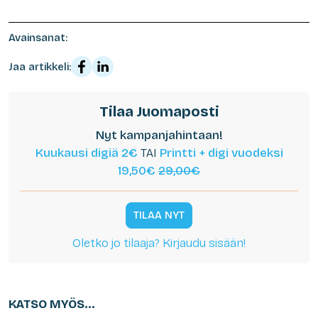
Avainsanat:
Jaa artikkeli:
Tilaa Juomaposti
Nyt kampanjahintaan!
Kuukausi digiä 2€
TAI
Printti + digi vuodeksi
19,50€
29,00€
TILAA NYT
Oletko jo tilaaja? Kirjaudu sisään!
KATSO MYÖS...