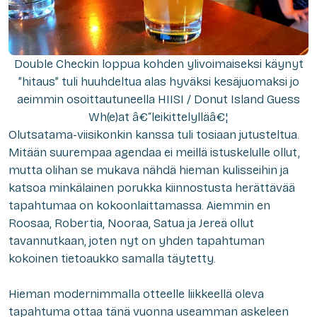
Double Checkin loppua kohden ylivoimaiseksi käynyt
”hitaus” tuli huuhdeltua alas hyväksi kesäjuomaksi jo
aeimmin osoittautuneella HIISI / Donut Island Guess
Wh(e)at â€“leikittelylläâ€¦
Olutsatama-viisikonkin kanssa tuli tosiaan jutusteltua.
Mitään suurempaa agendaa ei meillä istuskelulle ollut,
mutta olihan se mukava nähdä hieman kulisseihin ja
katsoa minkälainen porukka kiinnostusta herättävää
tapahtumaa on kokoonlaittamassa. Aiemmin en
Roosaa, Robertia, Nooraa, Satua ja Jereä ollut
tavannutkaan, joten nyt on yhden tapahtuman
kokoinen tietoaukko samalla täytetty.
Hieman modernimmalla otteelle liikkeellä oleva
tapahtuma ottaa tänä vuonna useamman askeleen