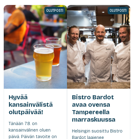
OLUTPOSTI
OLUTPOSTI
Hyvää
Bistro Bardot
kansainvälistä
avaa ovensa
olutpäivää!
Tampereella
marraskuussa
Tänään 7.8. on
kansainvälinen oluen
Helsingin suosittu Bistro
päivä. Päivän tavoite on
Bardot laajenee