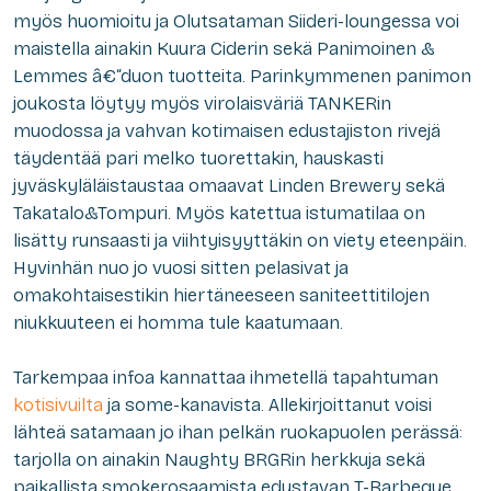
myös huomioitu ja Olutsataman Siideri-loungessa voi
maistella ainakin Kuura Ciderin sekä Panimoinen &
Lemmes â€“duon tuotteita. Parinkymmenen panimon
joukosta löytyy myös virolaisväriä TANKERin
muodossa ja vahvan kotimaisen edustajiston rivejä
täydentää pari melko tuorettakin, hauskasti
jyväskyläläistaustaa omaavat Linden Brewery sekä
Takatalo&Tompuri. Myös katettua istumatilaa on
lisätty runsaasti ja viihtyisyyttäkin on viety eteenpäin.
Hyvinhän nuo jo vuosi sitten pelasivat ja
omakohtaisestikin hiertäneeseen saniteettitilojen
niukkuuteen ei homma tule kaatumaan.
Tarkempaa infoa kannattaa ihmetellä tapahtuman
kotisivuilta
ja some-kanavista. Allekirjoittanut voisi
lähteä satamaan jo ihan pelkän ruokapuolen perässä:
tarjolla on ainakin Naughty BRGRin herkkuja sekä
paikallista smokerosaamista edustavan T-Barbeque