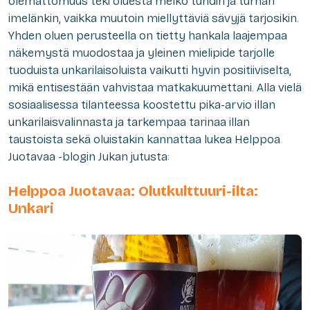
olemattomuus teki oluesta melko tuhdin ja turhan
imelänkin, vaikka muutoin miellyttäviä sävyjä tarjosikin.
Yhden oluen perusteella on tietty hankala laajempaa
näkemystä muodostaa ja yleinen mielipide tarjolle
tuoduista unkarilaisoluista vaikutti hyvin positiiviselta,
mikä entisestään vahvistaa matkakuumettani. Alla vielä
sosiaalisessa tilanteessa koostettu pika-arvio illan
unkarilaisvalinnasta ja tarkempaa tarinaa illan
taustoista sekä oluistakin kannattaa lukea Helppoa
Juotavaa -blogin Jukan jutusta:
Helppoa Juotavaa: Olutkulttuuri-ilta:
Unkari