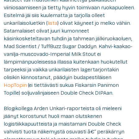
viiniosaamiseen ja tietty hyvin toimivaan ruokapuoleen.
Esitelmä jäi siis kuulematta ja tarjolla olleet
unkarilaisoluetkin (
lista
) olivat käyneet jo melko vähiin.
Satamalaiset olivat juuri kumonneet
käsinkosketeltavan tuhdin ja tahmean jälkiruokaoluen,
Mad Scientist / TuffBuzz Sugar Daddyn. Kahvi-kaakao-
vanilja-muscovado-Imperial Milk Stout ei
lämpimänpuoleisessa illassa kuitenkaan huokutellut
tarpeeksi ja vaikka unkarilaisten lagertarjontakin
olisikin kiinnostanut, päädyin budapestiläisen
HopTopin
(ei tiettävästi sukua Fiskarsin Panimon
Topille)
soljuvalinjaiseen Double Check DIPAan.
Blogikollega Arden Unkari-raporteista oli mieleeni
jäänyt korostunut huoli maan olutskenen
logistiikkapuutteista ja maistamani Double Check
vahvisti tuota näkemystä osuvasti â€“ peräkärryn