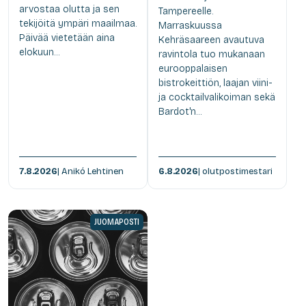
arvostaa olutta ja sen
Tampereelle.
tekijöitä ympäri maailmaa.
Marraskuussa
Päivää vietetään aina
Kehräsaareen avautuva
elokuun...
ravintola tuo mukanaan
eurooppalaisen
bistrokeittiön, laajan viini-
ja cocktailvalikoiman sekä
Bardot'n...
7.8.2026
| Anikó Lehtinen
6.8.2026
| olutpostimestari
JUOMAPOSTI