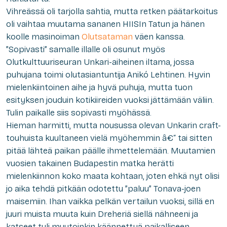
Vihreässä oli tarjolla sahtia, mutta retken päätarkoitus
oli vaihtaa muutama sananen HIISIn Tatun ja hänen
koolle masinoiman
Olutsataman
väen kanssa.
”Sopivasti” samalle illalle oli osunut myös
Olutkulttuuriseuran Unkari-aiheinen iltama, jossa
puhujana toimi olutasiantuntija Anikó Lehtinen. Hyvin
mielenkiintoinen aihe ja hyvä puhuja, mutta tuon
esityksen jouduin kotikiireiden vuoksi jättämään väliin.
Tulin paikalle siis sopivasti myöhässä.
Hieman harmitti, mutta nousussa olevan Unkarin craft-
touhuista kuultaneen vielä myöhemmin â€“ tai sitten
pitää lähteä paikan päälle ihmettelemään. Muutamien
vuosien takainen Budapestin matka herätti
mielenkiinnon koko maata kohtaan, joten ehkä nyt olisi
jo aika tehdä pitkään odotettu ”paluu” Tonava-joen
maisemiin. Ihan vaikka pelkän vertailun vuoksi, sillä en
juuri muista muuta kuin Dreheriä siellä nähneeni ja
katseet tuli muutoinkin käännettyä paikalliseen