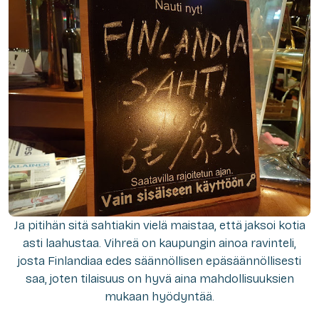
Ja pitihän sitä sahtiakin vielä maistaa, että jaksoi kotia
asti laahustaa. Vihreä on kaupungin ainoa ravinteli,
josta Finlandiaa edes säännöllisen epäsäännöllisesti
saa, joten tilaisuus on hyvä aina mahdollisuuksien
mukaan hyödyntää.