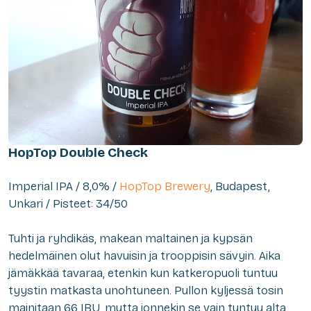
HopTop Double Check
Imperial IPA / 8,0% /
HopTop Brewery
, Budapest,
Unkari / Pisteet: 34/50
Tuhti ja ryhdikäs, makean maltainen ja kypsän
hedelmäinen olut havuisin ja trooppisin sävyin. Aika
jämäkkää tavaraa, etenkin kun katkeropuoli tuntuu
tyystin matkasta unohtuneen. Pullon kyljessä tosin
mainitaan 66 IBU, mutta jonnekin se vain tuntuu alta