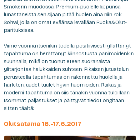
Smokerin muodossa. Premium-puolelle lippunsa
lunastaneista sen sijaan pitää huolen
aina niin rok
Sohwi, jolla on omat eväänsä levällään Ruoka&Olut-
parituksissa.
Viime vuonna itsenikin todella positiivisesti yllättänyt
tapahtuma on herättänyt kiinnostusta panimoidenkin
suunnalla, mikä on tuonut eteen suoranaista
ylitarjontaa halukkaiden suhteen. Pikaisen jutustelun
perusteella tapahtumaa on rakennettu huolella ja
harkiten, uudet tuulet hyvin huomioiden. Raikas ja
moderni tapahtuma on siis tänäkin vuonna tuloillaan.
Isommat paljastukset ja päittyvät tiedot ongitaan
sitten täältä:
Olutsatama 16.-17.6.2017