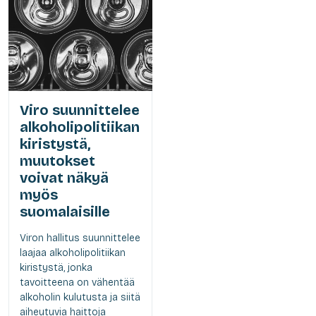
Viro suunnittelee
alkoholipolitiikan
kiristystä,
muutokset
voivat näkyä
myös
suomalaisille
Viron hallitus suunnittelee
laajaa alkoholipolitiikan
kiristystä, jonka
tavoitteena on vähentää
alkoholin kulutusta ja siitä
aiheutuvia haittoja