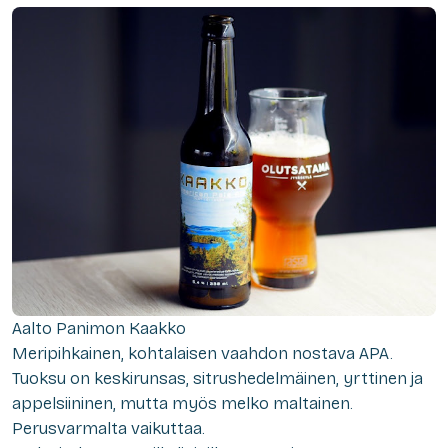
Aalto Panimon Kaakko
Meripihkainen, kohtalaisen vaahdon nostava APA.
Tuoksu on keskirunsas, sitrushedelmäinen, yrttinen ja
appelsiininen, mutta myös melko maltainen.
Perusvarmalta vaikuttaa.