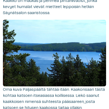
Kaakko on maukas ja pehmeä pintahiivaolut, jonka
kevyet humalat vievät mietteet leppoisiin hetkiin
Säynätsalon saaristossa.
Oma kuva Paljaspäältä tähtää itään. Kaakonsaari tästä
kohtaa katsoen itseasiassa koillisessa. Liekö saanut
kaakkoisen nimensä suhteesta pääsaareen, josta
katsoen se hitusen kaakossa taitaa ollakin.