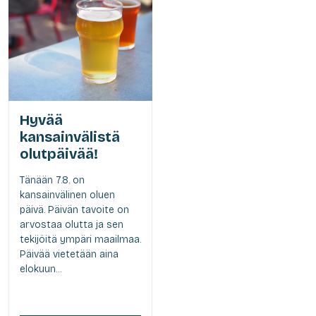
Hyvää
kansainvälistä
olutpäivää!
Tänään 7.8. on
kansainvälinen oluen
päivä. Päivän tavoite on
arvostaa olutta ja sen
tekijöitä ympäri maailmaa.
Päivää vietetään aina
elokuun...