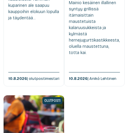
Mainio kesäinen illallinen
kuparinen ale saapuu
syntyy grillissä
kauppoihin elokuun lopulla
itämaisittain
ja täydentää...
maustetuista
kalaruusukkeista ja
kylmästä
hernejugurttikastikkeesta,
oluella maustettuna,
totta kai.
10.8.2026
| olutpostimestari
10.8.2026
| Anikó Lehtinen
OLUTPOSTI