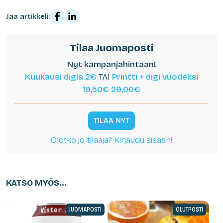
Jaa artikkeli:
Tilaa Juomaposti
Nyt kampanjahintaan!
Kuukausi digiä 2€
TAI
Printti + digi vuodeksi
19,50€
29,00€
TILAA NYT
Oletko jo tilaaja? Kirjaudu sisään!
KATSO MYÖS...
JUOMAPOSTI
OLUTPOSTI