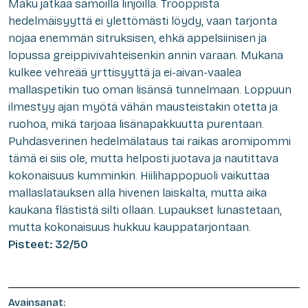
Maku jatkaa samoilla linjoilla. Trooppista
hedelmäisyyttä ei ylettömästi löydy, vaan tarjonta
nojaa enemmän sitruksisen, ehkä appelsiinisen ja
lopussa greippivivahteisenkin annin varaan. Mukana
kulkee vehreää yrttisyyttä ja ei-aivan-vaalea
mallaspetikin tuo oman lisänsä tunnelmaan. Loppuun
ilmestyy ajan myötä vähän mausteistakin otetta ja
ruohoa, mikä tarjoaa lisänapakkuutta purentaan.
Puhdasverinen hedelmälataus tai raikas aromipommi
tämä ei siis ole, mutta helposti juotava ja nautittava
kokonaisuus kumminkin. Hiilihappopuoli vaikuttaa
mallaslatauksen alla hivenen laiskalta, mutta aika
kaukana flästistä silti ollaan. Lupaukset lunastetaan,
mutta kokonaisuus hukkuu kauppatarjontaan.
Pisteet: 32/50
Avainsanat: