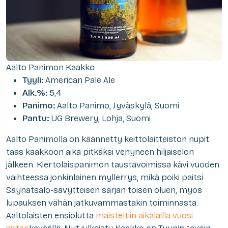
Aalto Panimon Kaakko
Tyyli:
American Pale Ale
Alk.%:
5,4
Panimo:
Aalto Panimo, Jyväskylä, Suomi
Pantu:
UG Brewery, Lohja, Suomi
Aalto Panimolla on käännetty keittolaitteiston nupit
taas kaakkoon aika pitkäksi venyneen hiljaiselon
jälkeen. Kiertolaispanimon taustavoimissa kävi vuoden
vaihteessa jonkinlainen myllerrys, mikä poiki paitsi
Säynätsalo-sävytteisen sarjan toisen oluen, myös
lupauksen vähän jatkuvammastakin toiminnasta.
Aaltolaisten ensiolutta
maisteltiin aikalailla vuosi