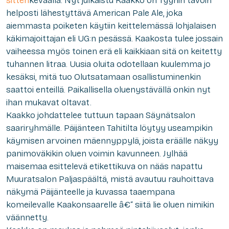
sitten
keväällä. Nyt julkaistu Kaakko on Tyynin tavoin
helposti lähestyttävä American Pale Ale, joka
aiemmasta poiketen käytiin keittelemässä lohjalaisen
käkimajoittajan eli UG:n pesässä. Kaakosta tulee jossain
vaiheessa myös toinen erä eli kaikkiaan sitä on keitetty
tuhannen litraa. Uusia oluita odotellaan kuulemma jo
kesäksi, mitä tuo Olutsatamaan osallistuminenkin
saattoi enteillä. Paikallisella oluenystävällä onkin nyt
ihan mukavat oltavat.
Kaakko johdattelee tuttuun tapaan Säynätsalon
saariryhmälle. Päijänteen Tahitilta löytyy useampikin
käymisen arvoinen mäennyppylä, joista eräälle näkyy
panimoväkikin oluen voimin kavunneen. Jylhää
maisemaa esittelevä etikettikuva on nääs napattu
Muuratsalon Paljaspäältä, mistä avautuu rauhoittava
näkymä Päijänteelle ja kuvassa taaempana
komeilevalle Kaakonsaarelle â€“ siitä lie oluen nimikin
väännetty.