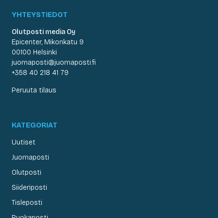
YHTEYSTIEDOT
Olutposti media Oy
Epicenter, Mikonkatu 9
00100 Helsinki
juomaposti@juomaposti.fi
+358 40 218 41 79
Peruuta tilaus
KATEGORIAT
Uutiset
Juomaposti
Olutposti
Siideriposti
Tisleposti
Ruokaposti