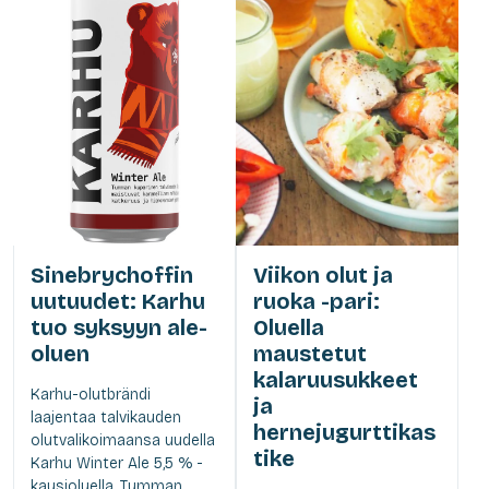
Sinebrychoffin
Viikon olut ja
uutuudet: Karhu
ruoka -pari:
tuo syksyyn ale-
Oluella
oluen
maustetut
kalaruusukkeet
Karhu-olutbrändi
ja
laajentaa talvikauden
hernejugurttikas
olutvalikoimaansa uudella
tike
Karhu Winter Ale 5,5 % -
kausioluella. Tumman