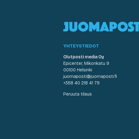
YHTEYSTIEDOT
Olutposti media Oy
Epicenter, Mikonkatu 9
00100 Helsinki
juomaposti@juomaposti.fi
+358 40 218 41 79
Peruuta tilaus