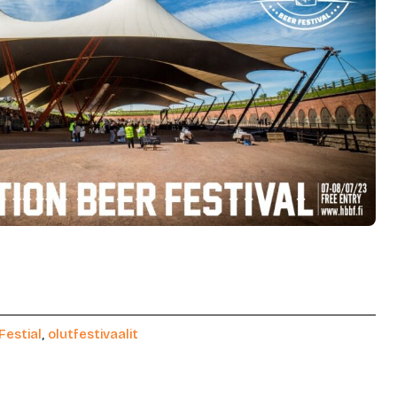
Festial
,
olutfestivaalit