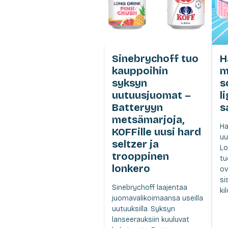
Sinebrychoff tuo
H
kauppoihin
m
syksyn
s
uutuusjuomat –
l
Batteryyn
s
metsämarjoja,
Ha
KOFFille uusi hard
uu
seltzer ja
Lo
trooppinen
tu
lonkero
ov
si
Sinebrychoff laajentaa
ki
juomavalikoimaansa useilla
uutuuksilla. Syksyn
lanseerauksiin kuuluvat