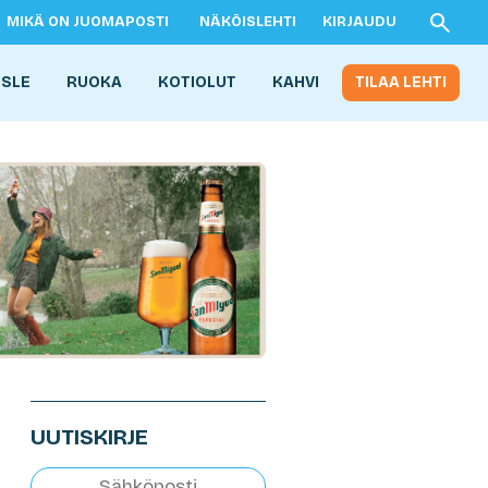
MIKÄ ON JUOMAPOSTI
NÄKÖISLEHTI
KIRJAUDU
ISLE
RUOKA
KOTIOLUT
KAHVI
TILAA LEHTI
UUTISKIRJE