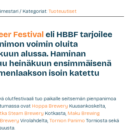
timestari / Kategoriat:
Tuoteuutiset
er Festival
eli HBBF tarjoilee
nimon voimin oluita
äkuun alussa. Haminan
tuu heinäkuun ensimmäisenä
menlaakson isoin katettu
ä olutfestivaali tuo paikalle seitsemän pienpanimoa
htumassa ovat
Hoppa Brewery
Kuusankoskelta,
tka Steam Brewery
Kotkasta,
Maku Brewing
 Brewery
Virolahdelta,
Tornion Panimo
Torniosta sekä
suusta.