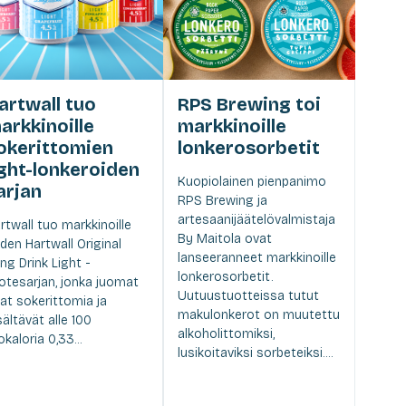
artwall tuo
RPS Brewing toi
arkkinoille
markkinoille
okerittomien
lonkerosorbetit
ight-lonkeroiden
Kuopiolainen pienpanimo
arjan
RPS Brewing ja
artesaanijäätelövalmistaja
rtwall tuo markkinoille
By Maitola ovat
den Hartwall Original
lanseeranneet markkinoille
ng Drink Light -
lonkerosorbetit.
otesarjan, jonka juomat
Uutuustuotteissa tutut
at sokerittomia ja
makulonkerot on muutettu
sältävät alle 100
alkoholittomiksi,
lokaloria 0,33...
lusikoitaviksi sorbeteiksi....