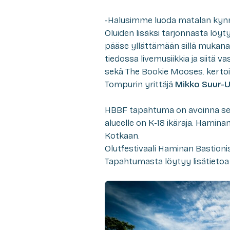
-Halusimme luoda matalan kynny
Oluiden lisäksi tarjonnasta löy
pääse yllättämään sillä mukana
tiedossa livemusiikkia ja siitä 
sekä The Bookie Mooses. kertoi
Tompurin yrittäjä
Mikko Suur-U
HBBF tapahtuma on avoinna sekä 
alueelle on K-18 ikäraja. Hamina
Kotkaan.
Olutfestivaali Haminan Bastionis
Tapahtumasta löytyy lisätietoa 