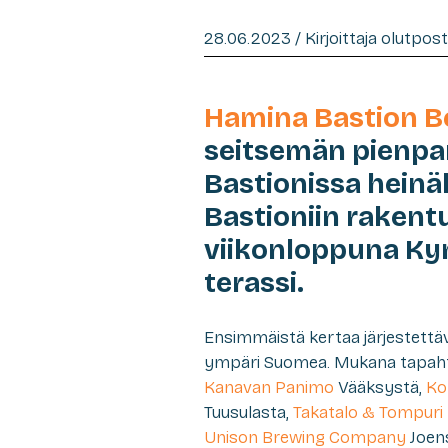
28.06.2023 / Kirjoittaja olutpos
Hamina Bastion Be
seitsemän pienpa
Bastionissa hein
Bastioniin raken
viikonloppuna Ky
terassi.
Ensimmäistä kertaa järjestettäv
ympäri Suomea. Mukana tapa
Kanavan Panimo
Vääksystä,
Ko
Tuusulasta,
Takatalo & Tompuri
Unison Brewing Company
Joen