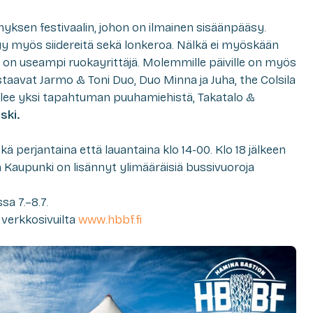
ksen festivaalin, johon on ilmainen sisäänpääsy.
tyy myös siidereitä sekä lonkeroa. Nälkä ei myöskään
 on useampi ruokayrittäjä. Molemmille päiville on myös
vastaavat Jarmo & Toni Duo, Duo Minna ja Juha, the Colsila
lee yksi tapahtuman puuhamiehistä, Takatalo &
ski.
perjantaina että lauantaina klo 14-00. Klo 18 jälkeen
n Kaupunki on lisännyt ylimääräisiä bussivuoroja
sa 7.–8.7.
verkkosivuilta
www.hbbf.fi