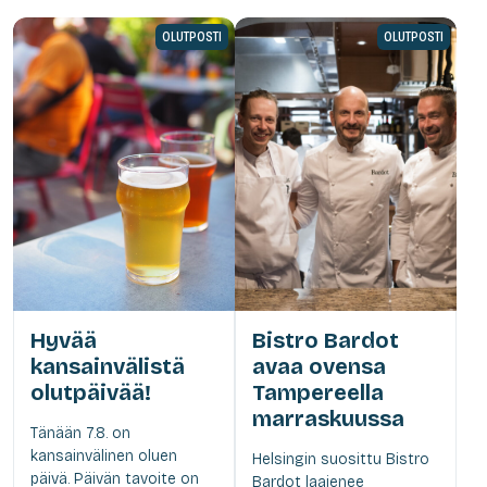
OLUTPOSTI
OLUTPOSTI
Hyvää
Bistro Bardot
kansainvälistä
avaa ovensa
olutpäivää!
Tampereella
marraskuussa
Tänään 7.8. on
kansainvälinen oluen
Helsingin suosittu Bistro
päivä. Päivän tavoite on
Bardot laajenee