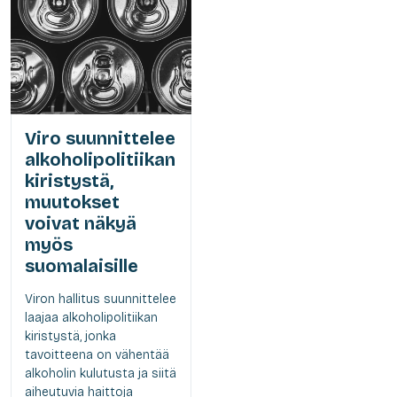
Viro suunnittelee
alkoholipolitiikan
kiristystä,
muutokset
voivat näkyä
myös
suomalaisille
Viron hallitus suunnittelee
laajaa alkoholipolitiikan
kiristystä, jonka
tavoitteena on vähentää
alkoholin kulutusta ja siitä
aiheutuvia haittoja