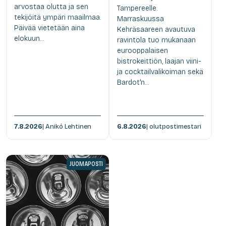
arvostaa olutta ja sen
Tampereelle.
tekijöitä ympäri maailmaa.
Marraskuussa
Päivää vietetään aina
Kehräsaareen avautuva
elokuun...
ravintola tuo mukanaan
eurooppalaisen
bistrokeittiön, laajan viini-
ja cocktailvalikoiman sekä
Bardot'n...
7.8.2026
| Anikó Lehtinen
6.8.2026
| olutpostimestari
JUOMAPOSTI