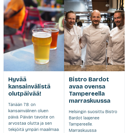
Hyvää
Bistro Bardot
kansainvälistä
avaa ovensa
olutpäivää!
Tampereella
marraskuussa
Tänään 7.8. on
kansainvälinen oluen
Helsingin suosittu Bistro
päivä. Päivän tavoite on
Bardot laajenee
arvostaa olutta ja sen
Tampereelle.
tekijöitä ympäri maailmaa.
Marraskuussa