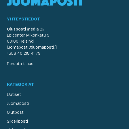
YHTEYSTIEDOT
Olutposti media Oy
Epicenter, Mikonkatu 9
00100 Helsinki
juomaposti@juomaposti.fi
+358 40 218 41 79
Peruuta tilaus
KATEGORIAT
Uutiset
Juomaposti
Olutposti
Siideriposti