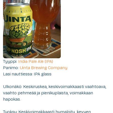
Tyyppi:
India Pale Ale (IPA)
Panimo:
Uinta Brewing Company
Lasi nauttiessa: IPA glass
Ulkonäkö: Keskiruskea, keskivoimakkaasti vaahtoava,
vaahto pehmeää ja pienikuplaista, voimakkaan
hapokas.
Tuoksu: Keskivoimakkaasti humaloitu, kevyen