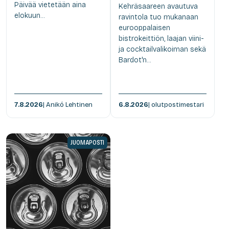
Päivää vietetään aina
Kehräsaareen avautuva
elokuun...
ravintola tuo mukanaan
eurooppalaisen
bistrokeittiön, laajan viini-
ja cocktailvalikoiman sekä
Bardot'n...
7.8.2026
| Anikó Lehtinen
6.8.2026
| olutpostimestari
JUOMAPOSTI