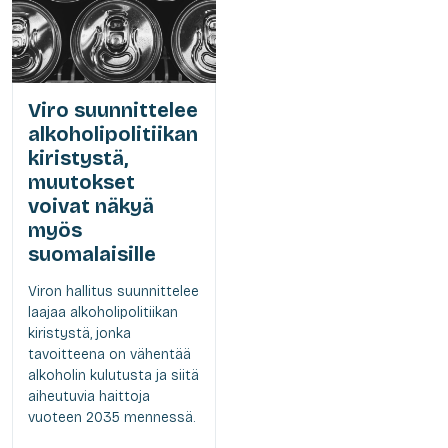
Viro suunnittelee
alkoholipolitiikan
kiristystä,
muutokset
voivat näkyä
myös
suomalaisille
Viron hallitus suunnittelee
laajaa alkoholipolitiikan
kiristystä, jonka
tavoitteena on vähentää
alkoholin kulutusta ja siitä
aiheutuvia haittoja
vuoteen 2035 mennessä.