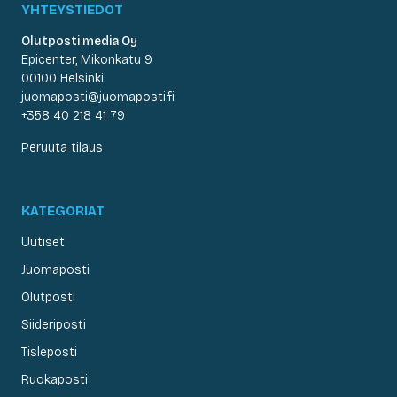
YHTEYSTIEDOT
Olutposti media Oy
Epicenter, Mikonkatu 9
00100 Helsinki
juomaposti@juomaposti.fi
+358 40 218 41 79
Peruuta tilaus
KATEGORIAT
Uutiset
Juomaposti
Olutposti
Siideriposti
Tisleposti
Ruokaposti