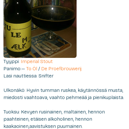
Tyyppi:
Imperial Stout
Panimo:—
To Öl
/
De Proefbrouwerij
Lasi nauttiessa: Snifter
Ulkonäkö: Hyvin tumman ruskea, käytännössä musta,
miedosti vaahtoava, vaahto pehmeää ja pienikuplaista.
Tuoksu: Kevyen rusinainen, maltainen, hennon
paahteinen, etäisen alkoholinen, hennon
kaakaoinen,aavistuksen puumainen.