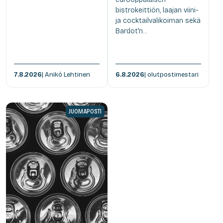
bistrokeittiön, laajan viini-
ja cocktailvalikoiman sekä
Bardot'n...
7.8.2026
| Anikó Lehtinen
6.8.2026
| olutpostimestari
JUOMAPOSTI