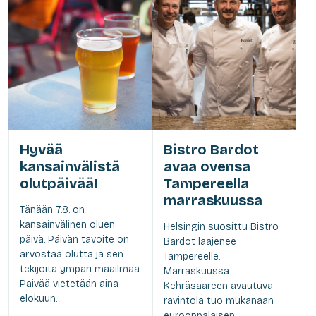
Hyvää
Bistro Bardot
kansainvälistä
avaa ovensa
olutpäivää!
Tampereella
marraskuussa
Tänään 7.8. on
kansainvälinen oluen
Helsingin suosittu Bistro
päivä. Päivän tavoite on
Bardot laajenee
arvostaa olutta ja sen
Tampereelle.
tekijöitä ympäri maailmaa.
Marraskuussa
Päivää vietetään aina
Kehräsaareen avautuva
elokuun...
ravintola tuo mukanaan
eurooppalaisen