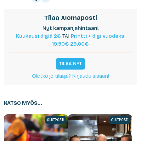
Tilaa Juomaposti
Nyt kampanjahintaan!
Kuukausi digiä 2€
TAI
Printti + digi vuodeksi
19,50€
29,00€
TILAA NYT
Oletko jo tilaaja? Kirjaudu sisään!
KATSO MYÖS...
OLUTPOSTI
OLUTPOSTI