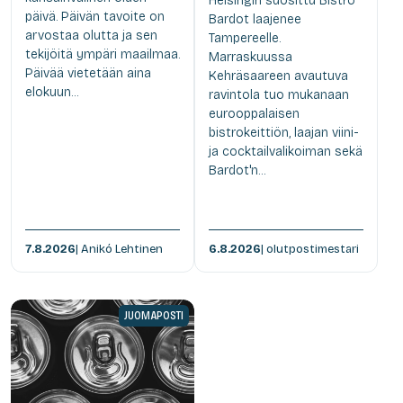
Helsingin suosittu Bistro
päivä. Päivän tavoite on
Bardot laajenee
arvostaa olutta ja sen
Tampereelle.
tekijöitä ympäri maailmaa.
Marraskuussa
Päivää vietetään aina
Kehräsaareen avautuva
elokuun...
ravintola tuo mukanaan
eurooppalaisen
bistrokeittiön, laajan viini-
ja cocktailvalikoiman sekä
Bardot'n...
7.8.2026
| Anikó Lehtinen
6.8.2026
| olutpostimestari
JUOMAPOSTI