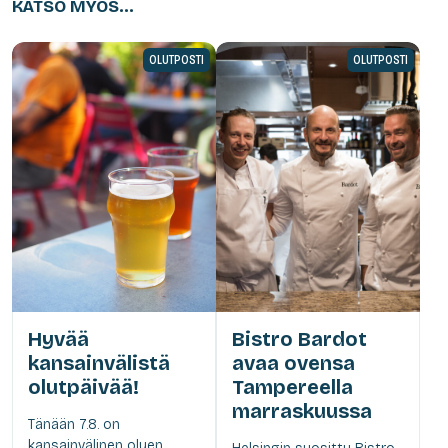
KATSO MYÖS...
OLUTPOSTI
OLUTPOSTI
Hyvää
Bistro Bardot
kansainvälistä
avaa ovensa
olutpäivää!
Tampereella
marraskuussa
Tänään 7.8. on
kansainvälinen oluen