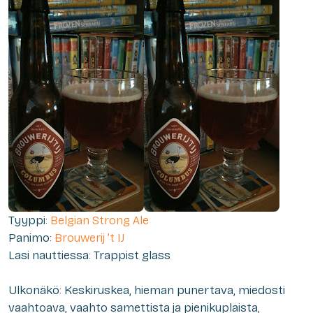
Tyyppi:
Belgian Strong Ale
Panimo:
Brouwerij ’t IJ
Lasi nauttiessa: Trappist glass
Ulkonäkö: Keskiruskea, hieman punertava, miedosti
vaahtoava, vaahto samettista ja pienikuplaista,