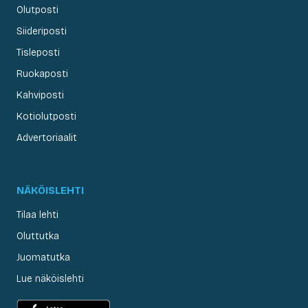
Olutposti
Siideriposti
Tisleposti
Ruokaposti
Kahviposti
Kotiolutposti
Advertoriaalit
NÄKÖISLEHTI
Tilaa lehti
Oluttutka
Juomatutka
Lue näköislehti