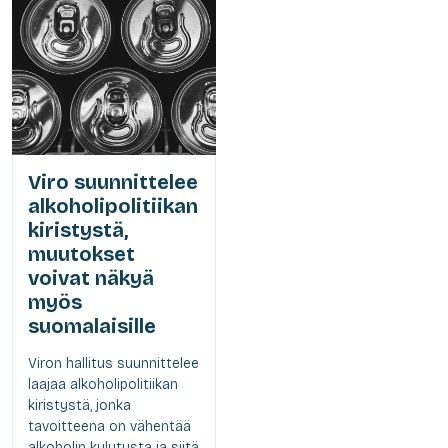
Viro suunnittelee
alkoholipolitiikan
kiristystä,
muutokset
voivat näkyä
myös
suomalaisille
Viron hallitus suunnittelee
laajaa alkoholipolitiikan
kiristystä, jonka
tavoitteena on vähentää
alkoholin kulutusta ja siitä