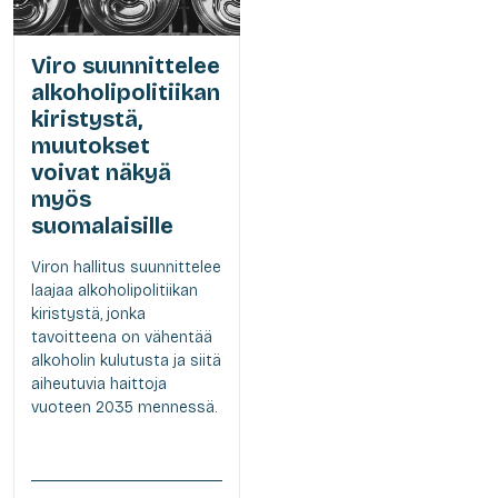
Viro suunnittelee
alkoholipolitiikan
kiristystä,
muutokset
voivat näkyä
myös
suomalaisille
Viron hallitus suunnittelee
laajaa alkoholipolitiikan
kiristystä, jonka
tavoitteena on vähentää
alkoholin kulutusta ja siitä
aiheutuvia haittoja
vuoteen 2035 mennessä.