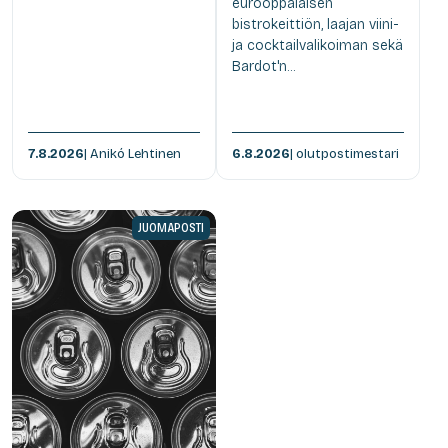
eurooppalaisen
bistrokeittiön, laajan viini-
ja cocktailvalikoiman sekä
Bardot'n...
7.8.2026
| Anikó Lehtinen
6.8.2026
| olutpostimestari
JUOMAPOSTI