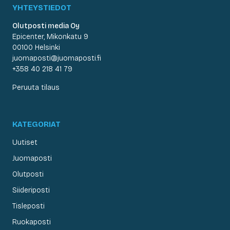
YHTEYSTIEDOT
Olutposti media Oy
Epicenter, Mikonkatu 9
00100 Helsinki
juomaposti@juomaposti.fi
+358 40 218 41 79
Peruuta tilaus
KATEGORIAT
Uutiset
Juomaposti
Olutposti
Siideriposti
Tisleposti
Ruokaposti