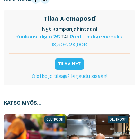
Tilaa Juomaposti
Nyt kampanjahintaan!
Kuukausi digiä 2€
TAI
Printti + digi vuodeksi
19,50€
29,00€
TILAA NYT
Oletko jo tilaaja? Kirjaudu sisään!
KATSO MYÖS...
OLUTPOSTI
OLUTPOSTI