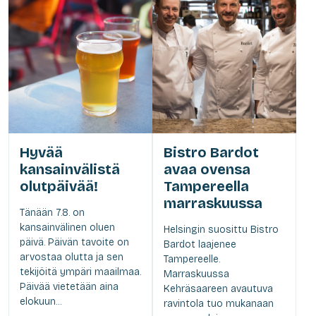
Hyvää
Bistro Bardot
kansainvälistä
avaa ovensa
olutpäivää!
Tampereella
marraskuussa
Tänään 7.8. on
kansainvälinen oluen
Helsingin suosittu Bistro
päivä. Päivän tavoite on
Bardot laajenee
arvostaa olutta ja sen
Tampereelle.
tekijöitä ympäri maailmaa.
Marraskuussa
Päivää vietetään aina
Kehräsaareen avautuva
elokuun...
ravintola tuo mukanaan