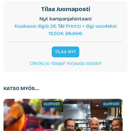
Tilaa Juomaposti
Nyt kampanjahintaan!
Kuukausi digiä 2€
TAI
Printti + digi vuodeksi
19,50€
29,00€
TILAA NYT
Oletko jo tilaaja? Kirjaudu sisään!
KATSO MYÖS...
OLUTPOSTI
OLUTPOSTI