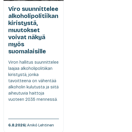
Viro suunnittelee
alkoholipolitiikan
kiristystä,
muutokset
voivat näkyä
myös
suomalaisille
Viron hallitus suunnittelee
laajaa alkoholipolitiikan
kiristystä, jonka
tavoitteena on vähentää
alkoholin kulutusta ja siitä
aiheutuvia haittoja
vuoteen 2035 mennessä.
6.8.2026
| Anikó Lehtinen