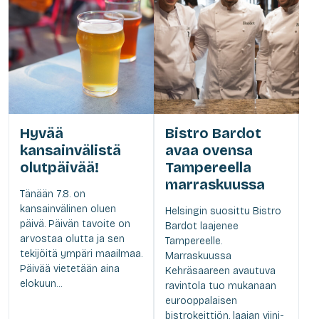
Hyvää
Bistro Bardot
kansainvälistä
avaa ovensa
olutpäivää!
Tampereella
marraskuussa
Tänään 7.8. on
kansainvälinen oluen
Helsingin suosittu Bistro
päivä. Päivän tavoite on
Bardot laajenee
arvostaa olutta ja sen
Tampereelle.
tekijöitä ympäri maailmaa.
Marraskuussa
Päivää vietetään aina
Kehräsaareen avautuva
elokuun...
ravintola tuo mukanaan
eurooppalaisen
bistrokeittiön, laajan viini-