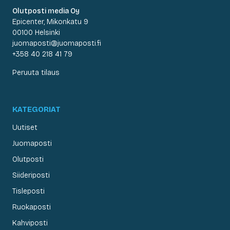
Olutposti media Oy
Epicenter, Mikonkatu 9
00100 Helsinki
juomaposti@juomaposti.fi
+358 40 218 41 79
Peruuta tilaus
KATEGORIAT
Uutiset
Juomaposti
Olutposti
Siideriposti
Tisleposti
Ruokaposti
Kahviposti