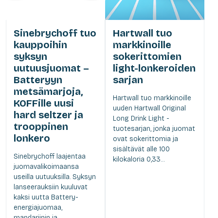
Sinebrychoff tuo
Hartwall tuo
kauppoihin
markkinoille
syksyn
sokerittomien
uutuusjuomat –
light-lonkeroiden
Batteryyn
sarjan
metsämarjoja,
Hartwall tuo markkinoille
KOFFille uusi
uuden Hartwall Original
hard seltzer ja
Long Drink Light -
trooppinen
tuotesarjan, jonka juomat
lonkero
ovat sokerittomia ja
sisältävät alle 100
Sinebrychoff laajentaa
kilokaloria 0,33...
juomavalikoimaansa
useilla uutuuksilla. Syksyn
lanseerauksiin kuuluvat
kaksi uutta Battery-
energiajuomaa,
mandariinin ja