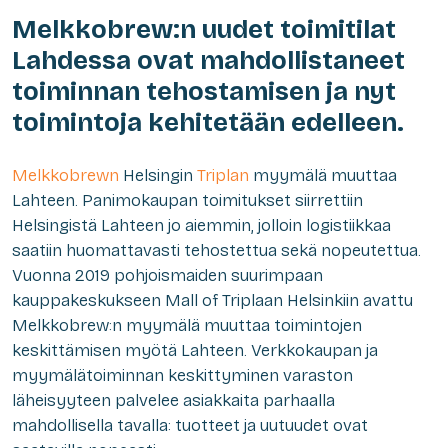
Melkkobrew:n uudet toimitilat
Lahdessa ovat mahdollistaneet
toiminnan tehostamisen ja nyt
toimintoja kehitetään edelleen.
Melkkobrewn
Helsingin
Triplan
myymälä muuttaa
Lahteen. Panimokaupan toimitukset siirrettiin
Helsingistä Lahteen jo aiemmin, jolloin logistiikkaa
saatiin huomattavasti tehostettua sekä nopeutettua.
Vuonna 2019 pohjoismaiden suurimpaan
kauppakeskukseen Mall of Triplaan Helsinkiin avattu
Melkkobrew:n myymälä muuttaa toimintojen
keskittämisen myötä Lahteen. Verkkokaupan ja
myymälätoiminnan keskittyminen varaston
läheisyyteen palvelee asiakkaita parhaalla
mahdollisella tavalla: tuotteet ja uutuudet ovat