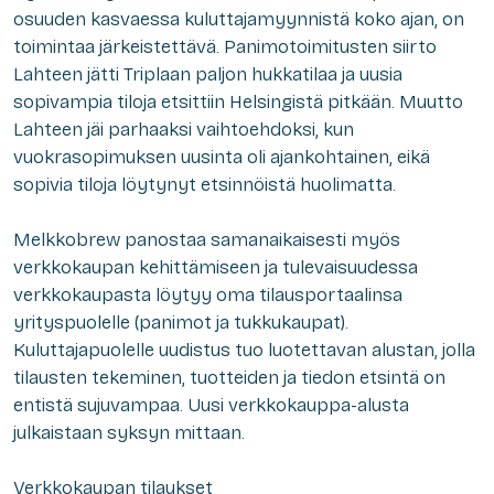
osuuden kasvaessa kuluttajamyynnistä koko ajan, on
toimintaa järkeistettävä. Panimotoimitusten siirto
Lahteen jätti Triplaan paljon hukkatilaa ja uusia
sopivampia tiloja etsittiin Helsingistä pitkään. Muutto
Lahteen jäi parhaaksi vaihtoehdoksi, kun
vuokrasopimuksen uusinta oli ajankohtainen, eikä
sopivia tiloja löytynyt etsinnöistä huolimatta.
Melkkobrew panostaa samanaikaisesti myös
verkkokaupan kehittämiseen ja tulevaisuudessa
verkkokaupasta löytyy oma tilausportaalinsa
yrityspuolelle (panimot ja tukkukaupat).
Kuluttajapuolelle uudistus tuo luotettavan alustan, jolla
tilausten tekeminen, tuotteiden ja tiedon etsintä on
entistä sujuvampaa. Uusi verkkokauppa-alusta
julkaistaan syksyn mittaan.
Verkkokaupan tilaukset