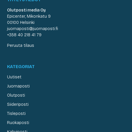
Olutposti media Oy
Epicenter, Mikonkatu 9
00100 Helsinki
juomaposti@juomaposti.fi
+358 40 218 41 79
Peruuta tilaus
KATEGORIAT
Uutiset
Juomaposti
Olutposti
Siideriposti
Tisleposti
Ruokaposti
Kahviposti