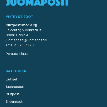
YHTEYSTIEDOT
Olutposti media Oy
Epicenter, Mikonkatu 9
00100 Helsinki
juomaposti@juomaposti.fi
+358 40 218 41 79
Peruuta tilaus
KATEGORIAT
Uutiset
Juomaposti
Olutposti
Siideriposti