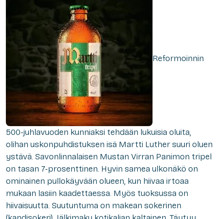
Reformoinnin
500-juhlavuoden kunniaksi tehdään lukuisia oluita,
olihan uskonpuhdistuksen isä Martti Luther suuri oluen
ystävä. Savonlinnalaisen Mustan Virran Panimon tripel
on tasan 7-prosenttinen. Hyvin samea ulkonäkö on
ominainen pullokäyvään olueen, kun hiivaa irtoaa
mukaan lasiin kaadettaessa. Myös tuoksussa on
hiivaisuutta. Suutuntuma on makean sokerinen
(kandisokeri). Jälkimaku kotikaljan kaltainen. Täytyy