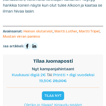
hankkia toinen näyte kun olut tulee Alkoon ja kaataa se
ilman hiivaa lasiin.
Avainsanat:
Heinon olutarviot
,
Martti Luther
,
Martti Tripel
,
Mustan virran panimo
Jaa artikkeli:
Tilaa Juomaposti
Nyt kampanjahintaan!
Kuukausi digiä 2€
TAI
Printti + digi vuodeksi
19,50€
29,00€
TILAA NYT
Oletko jo tilaaja? Kirjaudu sisään!