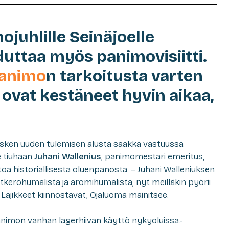
juhlille Seinäjoelle
ttaa myös panimovisiitti.
Panimo
n tarkoitusta varten
 ovat kestäneet hyvin aikaa,
osken uuden tulemisen alusta saakka vastuussa
e tiuhaan
Juhani Wallenius
, panimomestari emeritus,
toa historiallisesta oluenpanosta. – Juhani Walleniuksen
kerohumalista ja aromihumalista, nyt meilläkin pyörii
ajikkeet kiinnostavat, Ojaluoma mainitsee.
nimon vanhan lagerhiivan käyttö nykyoluissa.-