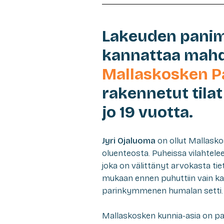
Lakeuden panimo
kannattaa mahdu
Mallaskosken 
rakennetut tilat
jo 19 vuotta.
Jyri Ojaluoma
on ollut Mallask
oluenteosta. Puheissa vilahtele
joka on välittänyt arvokasta tie
mukaan ennen puhuttiin vain kat
parinkymmenen humalan setti. L
Mallaskosken kunnia-asia on pa