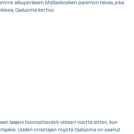
amme alkuperäisen Mallaskosken panimon hiivaa, joka
ankissa, Ojaluoma kertoo.
i laajeni huomattavasti viitisen vuotta sitten, kun
stajaksi. Uuden omistajan myötä Ojaluoma on saanut