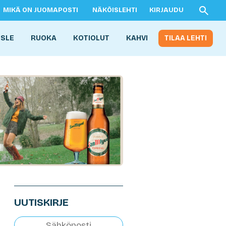
MIKÄ ON JUOMAPOSTI
NÄKÖISLEHTI
KIRJAUDU
ISLE
RUOKA
KOTIOLUT
KAHVI
TILAA LEHTI
UUTISKIRJE