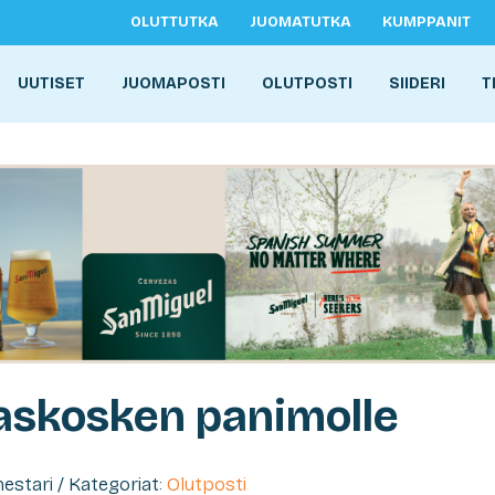
OLUTTUTKA
JUOMATUTKA
KUMPPANIT
UUTISET
JUOMAPOSTI
OLUTPOSTI
SIIDERI
T
laskosken panimolle
imestari / Kategoriat:
Olutposti