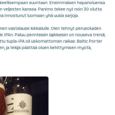
 kokeellisempaan suuntaan. Ensimmäisen hapanoluensa
 veljesten kanssa. Panimo tekee nyt noin 30 olutta.
ma innostunut luomaan yhä uusia sarjoja.
nen vastalause kikkailulle. Olen tehnyt perusoluiden
e IPAn. Paluu perinteisiin lajikkeisiin on nouseva trendi,
ettu tupla-IPA oli uskomattoman raikas. Baltic Porter
en, ja tekijä päättää oluen kehittymisen myötä,