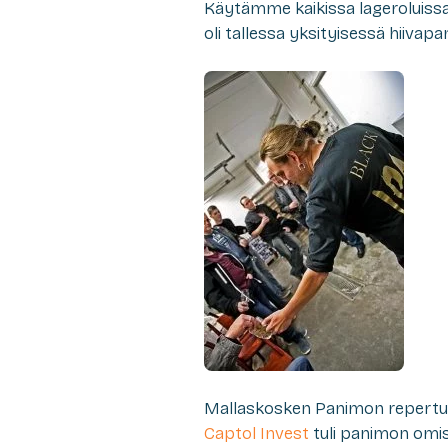
Käytämme kaikissa lageroluiss
oli tallessa yksityisessä hiivap
Mallaskosken Panimon repertuaar
Captol Invest
tuli panimon omi