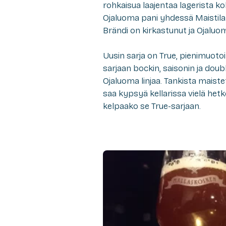
rohkaisua laajentaa lagerista
Ojaluoma pani yhdessä Maistilan
Brändi on kirkastunut ja Ojaluo
Uusin sarja on True, pienimuotoi
sarjaan bockin, saisonin ja doubl
Ojaluoma linjaa. Tankista maist
saa kypsyä kellarissa vielä hetk
kelpaako se True-sarjaan.