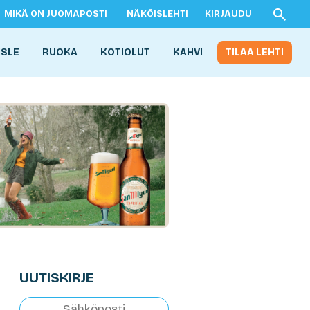
MIKÄ ON JUOMAPOSTI
NÄKÖISLEHTI
KIRJAUDU
ISLE
RUOKA
KOTIOLUT
KAHVI
TILAA LEHTI
UUTISKIRJE