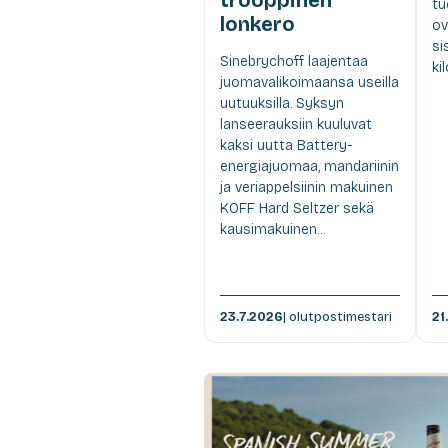
tu
lonkero
ov
si
Sinebrychoff laajentaa
ki
juomavalikoimaansa useilla
uutuuksilla. Syksyn
lanseerauksiin kuuluvat
kaksi uutta Battery-
energiajuomaa, mandariinin
ja veriappelsiinin makuinen
KOFF Hard Seltzer sekä
kausimakuinen...
23.7.2026
| olutpostimestari
21