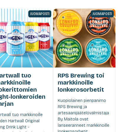
JUOMAPOSTI
JUOMAPOSTI
artwall tuo
RPS Brewing toi
arkkinoille
markkinoille
okerittomien
lonkerosorbetit
ight-lonkeroiden
Kuopiolainen pienpanimo
arjan
RPS Brewing ja
artesaanijäätelövalmistaja
rtwall tuo markkinoille
By Maitola ovat
den Hartwall Original
lanseeranneet markkinoille
ng Drink Light -
lonkerosorbetit.