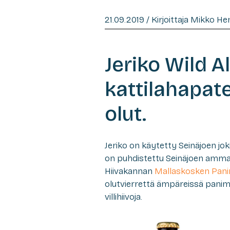
21.09.2019 / Kirjoittaja Mikko H
Jeriko Wild A
kattilahapat
olut.
Jeriko on käytetty Seinäjoen jok
on puhdistettu Seinäjoen ammat
Hiivakannan
Mallaskosken Pan
olutvierrettä ämpäreissä panimo
villihiivoja.