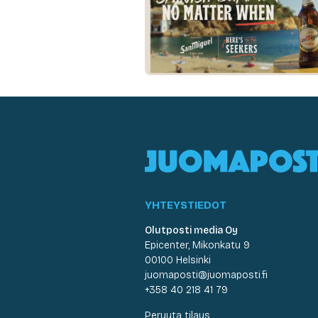
YHTEYSTIEDOT
Olutposti media Oy
Epicenter, Mikonkatu 9
00100 Helsinki
juomaposti@juomaposti.fi
+358 40 218 41 79
Peruuta tilaus