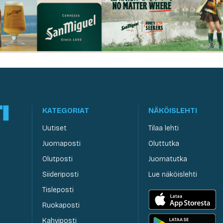
KATEGORIAT
NÄKÖISLEHTI
Uutiset
Tilaa lehti
Juomaposti
Oluttutka
Olutposti
Juomatutka
Siideriposti
Lue näköislehti
Tisleposti
Ruokaposti
Kahviposti