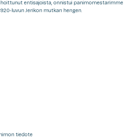
auhoittunut entisajoista, onnistui panimomestarimme
 1920-luvun Jerikon mutkan hengen.
nimon tiedote