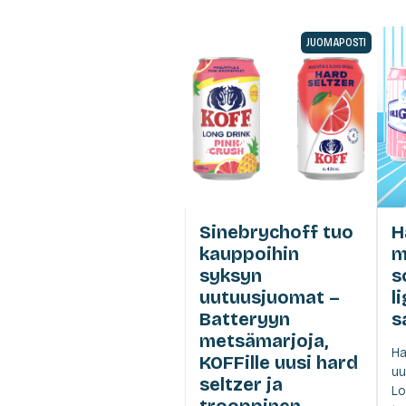
JUOMAPOSTI
Sinebrychoff tuo
H
kauppoihin
m
syksyn
s
uutuusjuomat –
l
Batteryyn
s
metsämarjoja,
Ha
KOFFille uusi hard
uu
seltzer ja
Lo
trooppinen