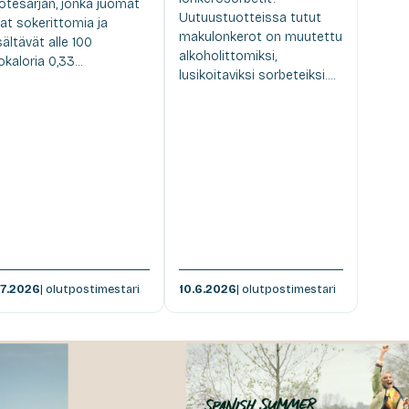
otesarjan, jonka juomat
Uutuustuotteissa tutut
at sokerittomia ja
makulonkerot on muutettu
sältävät alle 100
alkoholittomiksi,
lokaloria 0,33...
lusikoitaviksi sorbeteiksi....
.7.2026
| olutpostimestari
10.6.2026
| olutpostimestari