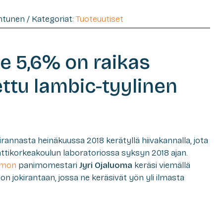
entunen / Kategoriat:
Tuoteuutiset
le 5,6% on raikas
ettu lambic-tyylinen
irannasta heinäkuussa 2018 kerätyllä hiivakannalla, jota
tikorkeakoulun laboratoriossa syksyn 2018 ajan.
imon
panimomestari
Jyri Ojaluoma
keräsi viemällä
n jokirantaan, jossa ne keräsivät yön yli ilmasta