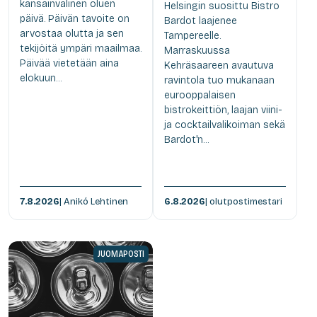
kansainvälinen oluen
Helsingin suosittu Bistro
päivä. Päivän tavoite on
Bardot laajenee
arvostaa olutta ja sen
Tampereelle.
tekijöitä ympäri maailmaa.
Marraskuussa
Päivää vietetään aina
Kehräsaareen avautuva
elokuun...
ravintola tuo mukanaan
eurooppalaisen
bistrokeittiön, laajan viini-
ja cocktailvalikoiman sekä
Bardot'n...
7.8.2026
| Anikó Lehtinen
6.8.2026
| olutpostimestari
JUOMAPOSTI