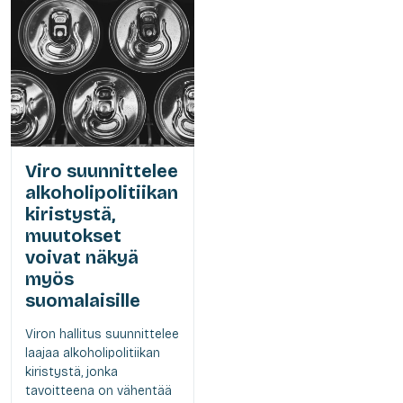
Viro suunnittelee
alkoholipolitiikan
kiristystä,
muutokset
voivat näkyä
myös
suomalaisille
Viron hallitus suunnittelee
laajaa alkoholipolitiikan
kiristystä, jonka
tavoitteena on vähentää