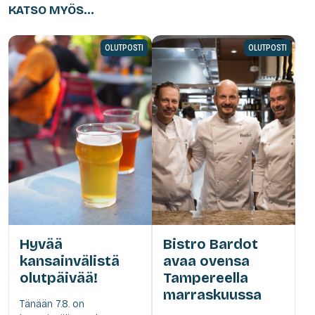
KATSO MYÖS...
OLUTPOSTI
OLUTPOSTI
Hyvää
Bistro Bardot
kansainvälistä
avaa ovensa
olutpäivää!
Tampereella
marraskuussa
Tänään 7.8. on