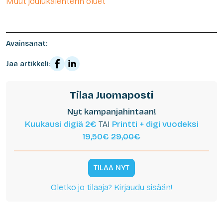
Muut joulukalenterin oluet
Avainsanat:
Jaa artikkeli:
Tilaa Juomaposti
Nyt kampanjahintaan!
Kuukausi digiä 2€
TAI
Printti + digi vuodeksi
19,50€
29,00€
TILAA NYT
Oletko jo tilaaja? Kirjaudu sisään!