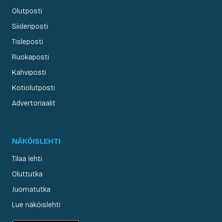
Olutposti
Siideriposti
Tisleposti
Ruokaposti
Kahviposti
Kotiolutposti
Advertoriaalit
NÄKÖISLEHTI
Tilaa lehti
Oluttutka
Juomatutka
Lue näköislehti