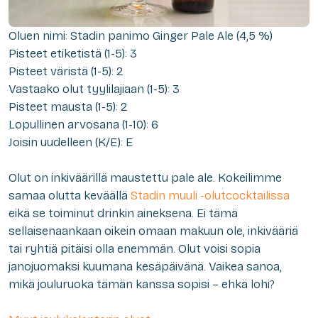
Oluen nimi: Stadin panimo
Ginger Pale Ale
(4,5 %)
Pisteet etiketistä (1-5): 3
Pisteet väristä (1-5): 2
Vastaako olut tyylilajiaan (1-5): 3
Pisteet mausta (1-5): 2
Lopullinen arvosana (1-10): 6
Joisin uudelleen (K/E): E
Olut on inkiväärillä maustettu pale ale. Kokeilimme
samaa olutta keväällä
Stadin muuli -olutcocktailissa
eikä se toiminut drinkin aineksena. Ei tämä
sellaisenaankaan oikein omaan makuun ole, inkivääriä
tai ryhtiä pitäisi olla enemmän. Olut voisi sopia
janojuomaksi kuumana kesäpäivänä. Vaikea sanoa,
mikä jouluruoka tämän kanssa sopisi – ehkä lohi?