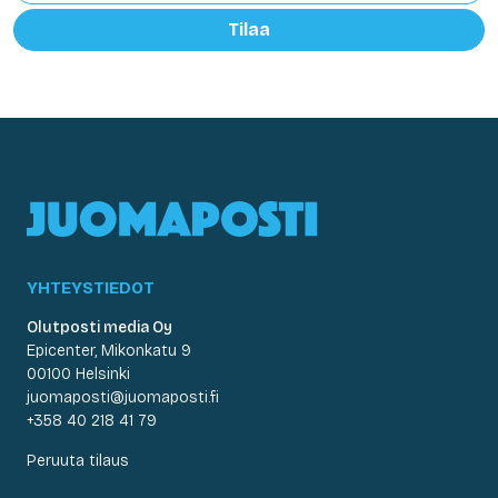
Tilaa
YHTEYSTIEDOT
Olutposti media Oy
Epicenter, Mikonkatu 9
00100 Helsinki
juomaposti@juomaposti.fi
+358 40 218 41 79
Peruuta tilaus