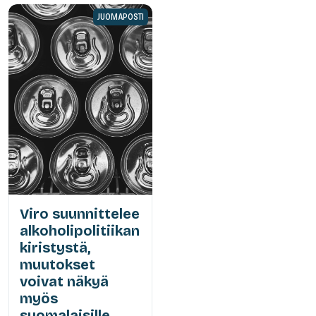
JUOMAPOSTI
Viro suunnittelee
alkoholipolitiikan
kiristystä,
muutokset
voivat näkyä
myös
suomalaisille