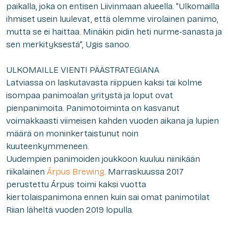
paikalla, joka on entisen Liivinmaan alueella. ”Ulkomailla
ihmiset usein luulevat, että olemme virolainen panimo,
mutta se ei haittaa. Minäkin pidin heti nurme-sanasta ja
sen merkityksestä”, Ugis sanoo.
ULKOMAILLE VIENTI PÄÄSTRATEGIANA
Latviassa on laskutavasta riippuen kaksi tai kolme
isompaa panimoalan yritystä ja loput ovat
pienpanimoita. Panimotoiminta on kasvanut
voimakkaasti viimeisen kahden vuoden aikana ja lupien
määrä on moninkertaistunut noin
kuuteenkymmeneen.
Uudempien panimoiden joukkoon kuuluu niinikään
riikalainen
Ārpus Brewing
. Marraskuussa 2017
perustettu Ārpus toimi kaksi vuotta
kiertolaispanimona ennen kuin sai omat panimotilat
Riian läheltä vuoden 2019 lopulla.