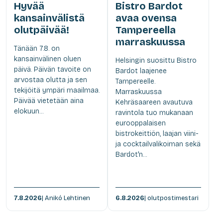
Hyvää
Bistro Bardot
kansainvälistä
avaa ovensa
olutpäivää!
Tampereella
marraskuussa
Tänään 7.8. on
kansainvälinen oluen
Helsingin suosittu Bistro
päivä. Päivän tavoite on
Bardot laajenee
arvostaa olutta ja sen
Tampereelle.
tekijöitä ympäri maailmaa.
Marraskuussa
Päivää vietetään aina
Kehräsaareen avautuva
elokuun...
ravintola tuo mukanaan
eurooppalaisen
bistrokeittiön, laajan viini-
ja cocktailvalikoiman sekä
Bardot'n...
7.8.2026
| Anikó Lehtinen
6.8.2026
| olutpostimestari