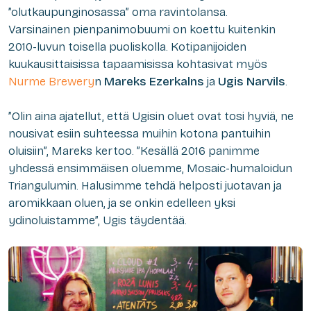
”olutkaupunginosassa” oma ravintolansa.
Varsinainen pienpanimobuumi on koettu kuitenkin
2010-luvun toisella puoliskolla. Kotipanijoiden
kuukausittaisissa tapaamisissa kohtasivat myös
Nurme Brewery
n
Mareks Ezerkalns
ja
Ugis Narvils
.
”Olin aina ajatellut, että Ugisin oluet ovat tosi hyviä, ne
nousivat esiin suhteessa muihin kotona pantuihin
oluisiin”, Mareks kertoo. ”Kesällä 2016 panimme
yhdessä ensimmäisen oluemme, Mosaic-humaloidun
Triangulumin. Halusimme tehdä helposti juotavan ja
aromikkaan oluen, ja se onkin edelleen yksi
ydinoluistamme”, Ugis täydentää.