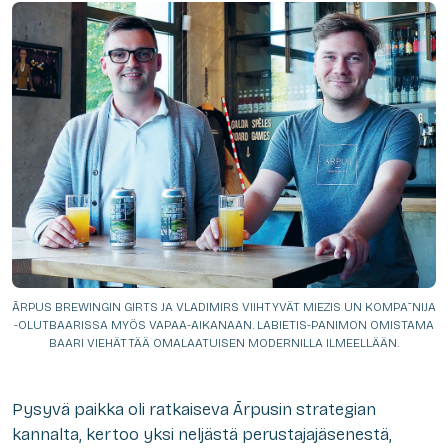
ĀRPUS BREWINGIN GIRTS JA VLADIMIRS VIIHTYVÄT MIEZIS UN KOMPA¯NIJA
-OLUTBAARISSA MYÖS VAPAA-AIKANAAN. LABIETIS-PANIMON OMISTAMA
BAARI VIEHÄTTÄÄ OMALAATUISEN MODERNILLA ILMEELLÄÄN.
Pysyvä paikka oli ratkaiseva Ārpusin strategian
kannalta, kertoo yksi neljästä perustajajäsenestä,