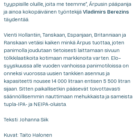
tyyppisille oluille, joita me teemme”, Ārpusin pääpanija
ja ainoa kokopäiväinen työntekijä
Vladimirs Berezins
täydentää.
Vienti Hollantiin, Tanskaan, Espanjaan, Britanniaan ja
Ranskaan vetäisi kaiken minkä Ärpus tuottaa, joten
panimolla joudutaan tietoisesti laittamaan sivuun
tölkkilaatikoita kotimaan markkinoita varten. Elo–
syyskuussa alle vuoden vanhoissa panimotiloissa on
onneksi vuorossa uusien tankkien asennus ja
kapasiteetti nousee 14 000 litraan entisen 5 500 litran
sijaan. Sitten paikallisetkin pääsevät toivottavasti
säännöllisemmin nauttimaan mehukkaista ja sameista
tupla-IPA- ja NEIPA-oluista.
Teksti: Johanna Siik
Kuvat: Taito Halonen