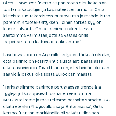
Girts Tihomirov
: ”Kiertolaispanimona olet koko ajan
toisten aikataulujen ja kapasiteettien armoilla. Oma
laitteisto tuo tekemiseen joustavuutta ja mahdollistaa
paremmin tuotekehityksen. Toinen tärkeä syy on
laadunvalvonta. Omaa panimoa rakentaessa
saatoimme varmistaa, että se vastaa omia
tarpeitamme ja laatuvaatimuksiamme.”
Laadunvalvonta on Ārpusille erityisen tärkeää siksikin,
että panimo on keskittynyt alusta asti pääasiassa
ulkomaanvientiin. Tavoitteena on, että heidän oluitaan
saa vielä joskus jokaisesta Euroopan maasta.
”Tarkastelimme panimoa perustaessa trendejä ja
tyylejä, jotka sopisivat parhaiten visioomme.
Matkustelimme ja maistelimme parhaita sameita IPA-
oluita etenkin Yhdysvalloissa ja Britanniassa”, Girts
kertoo. ”Latvian markkinoilla oli selvästi tilaa sen