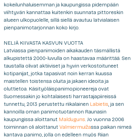
kokeilunhaluisemman ja kaupungissa pidempään
viihtyvän kannattaa kuitenkin suunnata pittoreskin
alueen ulkopuolelle, sillä siellä avautuu latvialaisen
pienpanimotarjonnan koko kirjo.
NELJÄ KIIVASTA KASVUN VUOTTA
Latviassa pienpanimoiden aikakauden täsmällistä
alkupistettä 2000-luvulla on haastavaa määrittää. Sen
taustalla olivat aktiiviset ja hyvin verkostoituneet
kotipanijat, jotka tapasivat noin kerran kuussa
maistellen toistensa oluita ja jakaen ideoita ja
oluttietoa. Käsityöläispanimopioneereja ovat
Suomessakin jo kohtalaisesti harrastajapiireissä
tunnettu, 2013 perustettu riikalainen
Labietis
, ja sen
kannoilla oman panimotuotannon Raunasin
kaupungissa aloittanut
Malduguns
. Jo vuonna 2006
toiminnan oli aloittanut
Valmiermuiža
ssa paikan nimeä
kantava panimo, jolla on edelleen myös Riian