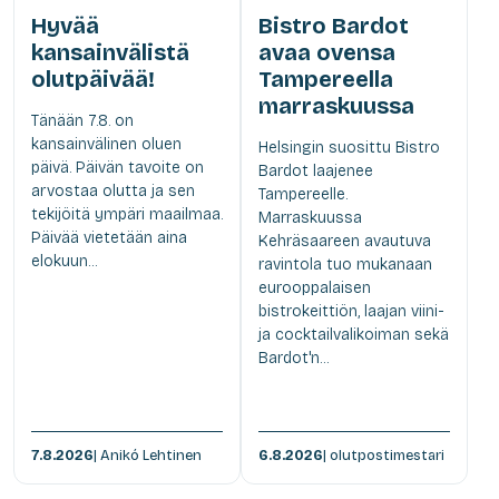
Hyvää
Bistro Bardot
kansainvälistä
avaa ovensa
olutpäivää!
Tampereella
marraskuussa
Tänään 7.8. on
kansainvälinen oluen
Helsingin suosittu Bistro
päivä. Päivän tavoite on
Bardot laajenee
arvostaa olutta ja sen
Tampereelle.
tekijöitä ympäri maailmaa.
Marraskuussa
Päivää vietetään aina
Kehräsaareen avautuva
elokuun...
ravintola tuo mukanaan
eurooppalaisen
bistrokeittiön, laajan viini-
ja cocktailvalikoiman sekä
Bardot'n...
7.8.2026
| Anikó Lehtinen
6.8.2026
| olutpostimestari