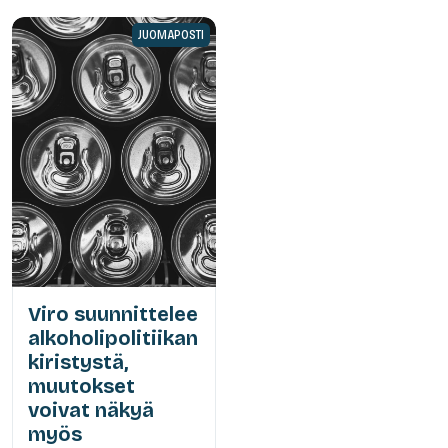
JUOMAPOSTI
Viro suunnittelee
alkoholipolitiikan
kiristystä,
muutokset
voivat näkyä
myös