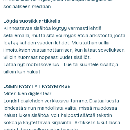
sosiaaliseen mediaan.
Löydä suosikkiartikkelisi
Kiinnostavaa sisältöä löytyy varmasti lehtiä
selailemalla, mutta sitä voi myös etsiä arkistosta, josta
löytyy kahden vuoden lehdet. Muistathan sallia
ilmoituksien vastaanottamisen, kun lataat sovelluksen.
Silloin huomaat nopeasti uudet sisällöt.
Lataa nyt mobiilisovellus – Lue tai kuuntele sisältöjä
silloin kun haluat.
USEIN KYSYTYT KYSYMYKSET
Miten luen digilehteä?
Löydät digilehden verkkosivuiltamme. Digitaalisesta
lehdestä sinun mahdollista valita, missä muodossa
haluat lukea sisältöä. Voit helposti säätää tekstin
kokoa ja käytettävää kirjasinta. Artikkelin lukutilassa
päätät itse sisällön esitystavasta.