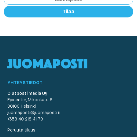
Tilaa
YHTEYSTIEDOT
Olutposti media Oy
Epicenter, Mikonkatu 9
00100 Helsinki
juomaposti@juomaposti.fi
+358 40 218 41 79
Peruuta tilaus