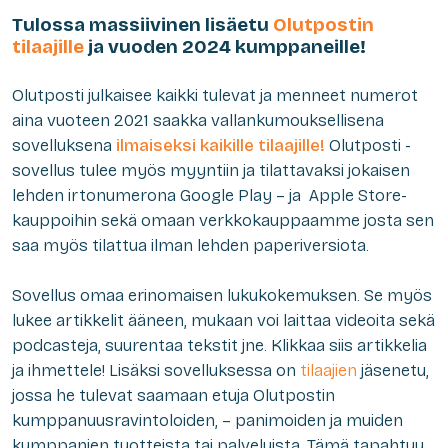
Tulossa massiivinen lisäetu
Olutpostin
tilaajille
ja vuoden 2024 kumppaneille!
Olutposti julkaisee kaikki tulevat ja menneet numerot
aina vuoteen 2021 saakka vallankumouksellisena
sovelluksena
ilmaiseksi kaikille tilaajille!
Olutposti -
sovellus tulee myös myyntiin ja tilattavaksi jokaisen
lehden irtonumerona Google Play – ja Apple Store-
kauppoihin sekä omaan verkkokauppaamme josta sen
saa myös tilattua ilman lehden paperiversiota.
Sovellus omaa erinomaisen lukukokemuksen. Se myös
lukee artikkelit ääneen, mukaan voi laittaa videoita sekä
podcasteja, suurentaa tekstit jne. Klikkaa siis artikkelia
ja ihmettele! Lisäksi sovelluksessa on
tilaajien
jäsenetu,
jossa he tulevat saamaan etuja Olutpostin
kumppanuusravintoloiden, – panimoiden ja muiden
kumppanien tuotteista tai palveluista. Tämä tapahtuu