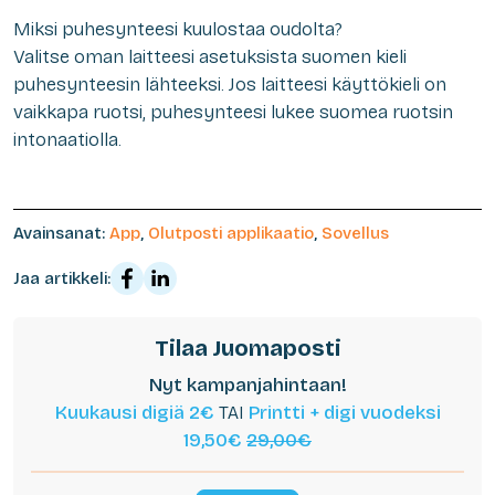
Miksi puhesynteesi kuulostaa oudolta?
Valitse oman laitteesi asetuksista suomen kieli
puhesynteesin lähteeksi. Jos laitteesi käyttökieli on
vaikkapa ruotsi, puhesynteesi lukee suomea ruotsin
intonaatiolla.
Avainsanat:
App
,
Olutposti applikaatio
,
Sovellus
Jaa artikkeli:
Tilaa Juomaposti
Nyt kampanjahintaan!
Kuukausi digiä 2€
TAI
Printti + digi vuodeksi
19,50€
29,00€