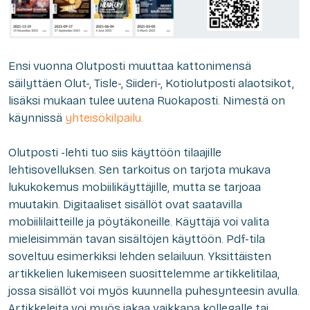
Ensi vuonna Olutposti muuttaa kattonimensä
säilyttäen Olut-, Tisle-, Siideri-, Kotiolutposti alaotsikot,
lisäksi mukaan tulee uutena Ruokaposti. Nimestä on
käynnissä
yhteisökilpailu.
Olutposti -lehti tuo siis käyttöön tilaajille
lehtisovelluksen. Sen tarkoitus on tarjota mukava
lukukokemus mobiilikäyttäjille, mutta se tarjoaa
muutakin. Digitaaliset sisällöt ovat saatavilla
mobiililaitteille ja pöytäkoneille. Käyttäjä voi valita
mieleisimmän tavan sisältöjen käyttöön. Pdf-tila
soveltuu esimerkiksi lehden selailuun. Yksittäisten
artikkelien lukemiseen suosittelemme artikkelitilaa,
jossa sisällöt voi myös kuunnella puhesynteesin avulla.
Artikkeleita voi myös jakaa vaikkapa kollegalle tai