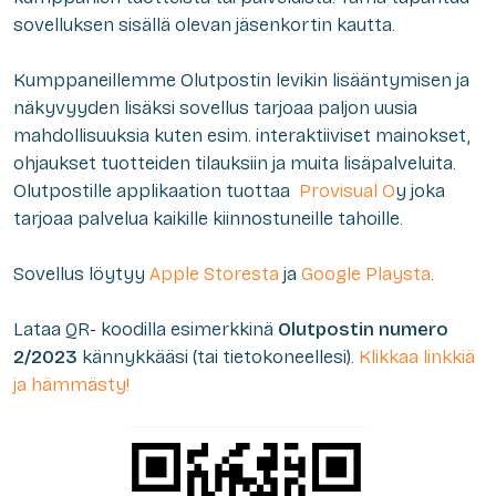
sovelluksen sisällä olevan jäsenkortin kautta.
Kumppaneillemme Olutpostin levikin lisääntymisen ja
näkyvyyden lisäksi sovellus tarjoaa paljon uusia
mahdollisuuksia kuten esim. interaktiiviset mainokset,
ohjaukset tuotteiden tilauksiin ja muita lisäpalveluita.
Olutpostille applikaation tuottaa
Provisual O
y joka
tarjoaa palvelua kaikille kiinnostuneille tahoille.
Sovellus löytyy
Apple Storesta
ja
Google Playsta
.
Lataa QR- koodilla esimerkkinä
Olutpostin numero
2/2023
kännykkääsi (tai tietokoneellesi).
Klikkaa linkkiä
ja hämmästy!