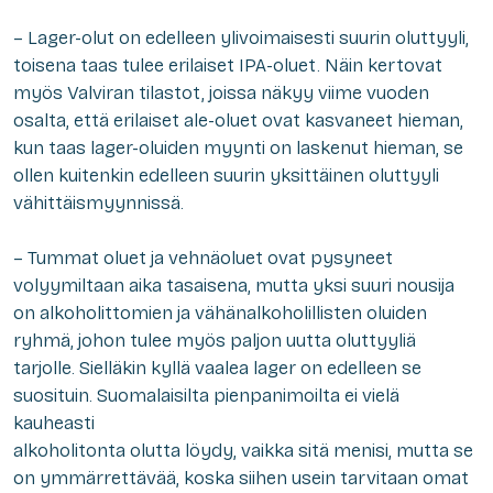
– Lager-olut on edelleen ylivoimaisesti suurin oluttyyli,
toisena taas tulee erilaiset IPA-oluet. Näin kertovat
myös Valviran tilastot, joissa näkyy viime vuoden
osalta, että erilaiset ale-oluet ovat kasvaneet hieman,
kun taas lager-oluiden myynti on laskenut hieman, se
ollen kuitenkin edelleen suurin yksittäinen oluttyyli
vähittäismyynnissä.
– Tummat oluet ja vehnäoluet ovat pysyneet
volyymiltaan aika tasaisena, mutta yksi suuri nousija
on alkoholittomien ja vähänalkoholillisten oluiden
ryhmä, johon tulee myös paljon uutta oluttyyliä
tarjolle. Sielläkin kyllä vaalea lager on edelleen se
suosituin. Suomalaisilta pienpanimoilta ei vielä
kauheasti
alkoholitonta olutta löydy, vaikka sitä menisi, mutta se
on ymmärrettävää, koska siihen usein tarvitaan omat