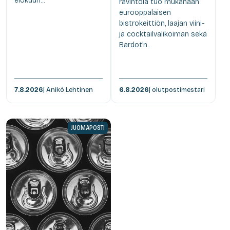
elokuun...
ravintola tuo mukanaan
eurooppalaisen
bistrokeittiön, laajan viini-
ja cocktailvalikoiman sekä
Bardot'n...
7.8.2026
| Anikó Lehtinen
6.8.2026
| olutpostimestari
JUOMAPOSTI