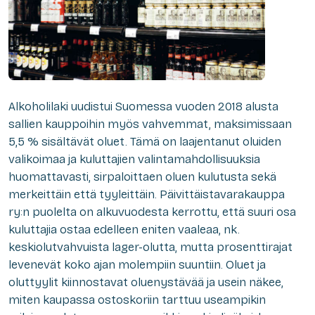
Alkoholilaki uudistui Suomessa vuoden 2018 alusta
sallien kauppoihin myös vahvemmat, maksimissaan
5,5 % sisältävät oluet. Tämä on laajentanut oluiden
valikoimaa ja kuluttajien valintamahdollisuuksia
huomattavasti, sirpaloittaen oluen kulutusta sekä
merkeittäin että tyyleittäin. Päivittäistavarakauppa
ry:n puolelta on alkuvuodesta kerrottu, että suuri osa
kuluttajia ostaa edelleen eniten vaaleaa, nk.
keskiolutvahvuista lager-olutta, mutta prosenttirajat
levenevät koko ajan molempiin suuntiin. Oluet ja
oluttyylit kiinnostavat oluenystävää ja usein näkee,
miten kaupassa ostoskoriin tarttuu useampikin