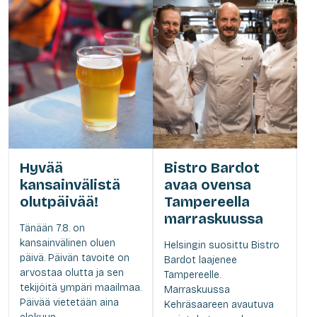
Hyvää
Bistro Bardot
kansainvälistä
avaa ovensa
olutpäivää!
Tampereella
marraskuussa
Tänään 7.8. on
kansainvälinen oluen
Helsingin suosittu Bistro
päivä. Päivän tavoite on
Bardot laajenee
arvostaa olutta ja sen
Tampereelle.
tekijöitä ympäri maailmaa.
Marraskuussa
Päivää vietetään aina
Kehräsaareen avautuva