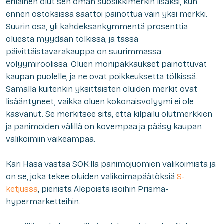
erilainen olut sen oman suosikkimerkin lisäksi, kun
ennen ostoksissa saattoi painottua vain yksi merkki.
Suurin osa, yli kahdeksankymmentä prosenttia
oluesta myydään tölkissä, ja tässä
päivittäistavarakauppa on suurimmassa
volyymiroolissa. Oluen monipakkaukset painottuvat
kaupan puolelle, ja ne ovat poikkeuksetta tölkissä.
Samalla kuitenkin yksittäisten oluiden merkit ovat
lisääntyneet, vaikka oluen kokonaisvolyymi ei ole
kasvanut. Se merkitsee sitä, että kilpailu olutmerkkien
ja panimoiden välillä on kovempaa ja pääsy kaupan
valikoimiin vaikeampaa.
Kari Häsä vastaa SOK:lla panimojuomien valikoimista ja
on se, joka tekee oluiden valikoimapäätöksiä
S-
ketjussa
, pienistä Alepoista isoihin Prisma-
hypermarketteihin.