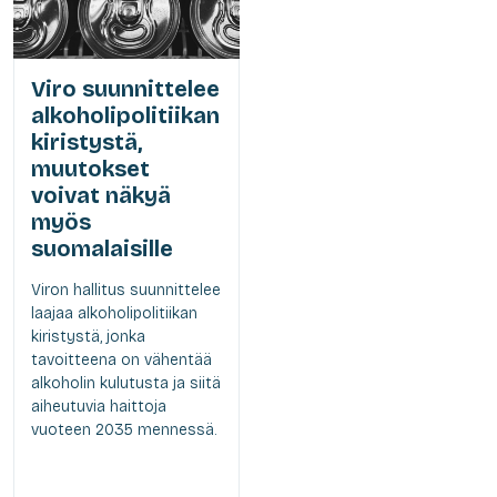
Viro suunnittelee
alkoholipolitiikan
kiristystä,
muutokset
voivat näkyä
myös
suomalaisille
Viron hallitus suunnittelee
laajaa alkoholipolitiikan
kiristystä, jonka
tavoitteena on vähentää
alkoholin kulutusta ja siitä
aiheutuvia haittoja
vuoteen 2035 mennessä.