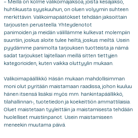
– Meillä on kolme valikoimajaksoa, joista kesäjakso,
huhtikuusta syyskuuhun, on oluen volyymin suhteen
merkittävin. Valikoimapäätökset tehdään jaksoittain
tarjousten perusteella. Yhteydenotot
panimoiden ja meidän välillämme kulkevat molempiin
suuntiin, joskus aloite tulee heiltä, joskus meiltä. Usein
pyydämme panimolta tarjouksen tuotteista ja nämä
sadat tarjoukset lajitellaan meillä sitten tiettyjen
kategorioiden, kuten vaikka oluttyylin mukaan.
Valikoimapäällikkö Häsän mukaan mahdollisimman
moni olut pyritään maistamaan raadissa, johon kuuluu
hänen itsensä lisäksi myös mm. hankintapäällikkö,
tilahallinnan-, tuotetiedon ja koekeittiön ammattilaisia.
Oluet maistetaan tyyleittäin ja maistamisesta tehdään
huolelliset muistiinpanot. Usein maistamiseen
meneekin muutama päivä.