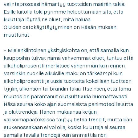
valintaprosessi hämärtyy tuotteiden määrän takia.
Esille laitolla toki pyrimme helpottamaan sitä, että
kuluttaja löytää ne oluet, mitä haluaa.
Oluiden ostokäyttäytyminen on Häsän mukaan
muuttunut.
– Mielenkiintoinen yksityiskohta on, että samalla kun
kauppoihin tulivat nämä vahvemmat oluet, tuntuu että
alkoholiprosentti merkitsee vähemmän kuin ennen.
Varsinkin nuorille aikuisille maku on tärkeämpi kuin
alkoholiprosentti ja uusia tuotteita kokeillaan tuotteen
tyylin, ulkonäön tai brändin takia. Itse näen, että tämä
muutos on parantanut olutkulttuuria huomattavasti.
Häsä seuraa koko ajan suomalaista panimoteollisuutta
ja oluttrendejä. Hänen mukaansa ketjun
valikoimapäätöksissä täytyy tietää trendit, mutta liian
etukenossakaan ei voi olla, koska kuluttaja ei seuraa
samalla tavalla trendejä kuin ammattilainen.