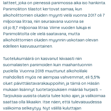
laitteet, joka on pienessä panimossa aika iso hankinta.
Panimoliiton tilastot kertovat samaa, kun
alkoholittomien oluiden myynti vielä vuonna 2017 oli 7
miljoonaa litraa, niin seuraavana vuonna se
oli jo 8,7 miljoonaa litraa. Viime vuoden lukuja ei
Panimoliitolta ole vielä saatavana, mutta
alkoholittomien oluiden myynnin uskotaan olevan
edelleen kasvusuuntainen.
Tuotelukumäärä on kasvanut kiivaasti niin
suomalaisten panimoiden kuin maahantuonnin
puolella. Vuonna 2018 muuttunut alkoholilaki
mahdollisti myös ne aiempaa vahvemmat, eli 5,5%
oluet päivittäistavarakauppoihin, ja tämä on Häsän
mukaan lisännyt tuotetarjouksien määrää hurjasti. –
Tarjouksia uusista oluista tulee koko ajan, ja valikoimaa
saattaa olla liikaakin. Itse näen, että tulevaisuudessa
valikoima selkeytyy. Nyt välillä kuluttajan