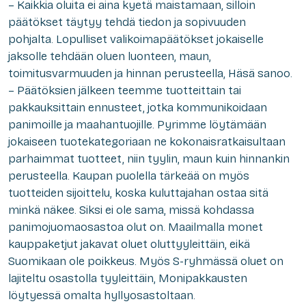
– Kaikkia oluita ei aina kyetä maistamaan, silloin
päätökset täytyy tehdä tiedon ja sopivuuden
pohjalta. Lopulliset valikoimapäätökset jokaiselle
jaksolle tehdään oluen luonteen, maun,
toimitusvarmuuden ja hinnan perusteella, Häsä sanoo.
– Päätöksien jälkeen teemme tuotteittain tai
pakkauksittain ennusteet, jotka kommunikoidaan
panimoille ja maahantuojille. Pyrimme löytämään
jokaiseen tuotekategoriaan ne kokonaisratkaisultaan
parhaimmat tuotteet, niin tyylin, maun kuin hinnankin
perusteella. Kaupan puolella tärkeää on myös
tuotteiden sijoittelu, koska kuluttajahan ostaa sitä
minkä näkee. Siksi ei ole sama, missä kohdassa
panimojuomaosastoa olut on. Maailmalla monet
kauppaketjut jakavat oluet oluttyyleittäin, eikä
Suomikaan ole poikkeus. Myös S-ryhmässä oluet on
lajiteltu osastolla tyyleittäin, Monipakkausten
löytyessä omalta hyllyosastoltaan.