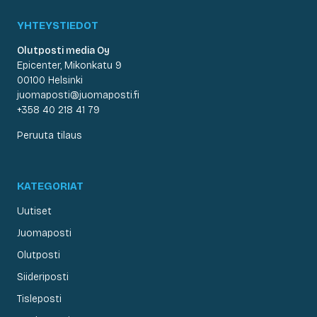
YHTEYSTIEDOT
Olutposti media Oy
Epicenter, Mikonkatu 9
00100 Helsinki
juomaposti@juomaposti.fi
+358 40 218 41 79
Peruuta tilaus
KATEGORIAT
Uutiset
Juomaposti
Olutposti
Siideriposti
Tisleposti