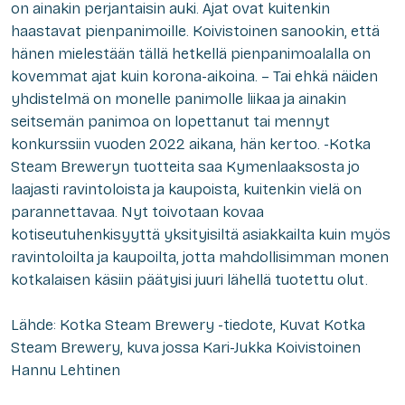
on ainakin perjantaisin auki. Ajat ovat kuitenkin
haastavat pienpanimoille. Koivistoinen sanookin, että
hänen mielestään tällä hetkellä pienpanimoalalla on
kovemmat ajat kuin korona-aikoina. – Tai ehkä näiden
yhdistelmä on monelle panimolle liikaa ja ainakin
seitsemän panimoa on lopettanut tai mennyt
konkurssiin vuoden 2022 aikana, hän kertoo. -Kotka
Steam Breweryn tuotteita saa Kymenlaaksosta jo
laajasti ravintoloista ja kaupoista, kuitenkin vielä on
parannettavaa. Nyt toivotaan kovaa
kotiseutuhenkisyyttä yksityisiltä asiakkailta kuin myös
ravintoloilta ja kaupoilta, jotta mahdollisimman monen
kotkalaisen käsiin päätyisi juuri lähellä tuotettu olut.
Lähde: Kotka Steam Brewery -tiedote,
Kuvat Kotka
Steam Brewery, kuva jossa Kari-Jukka Koivistoinen
Hannu Lehtinen