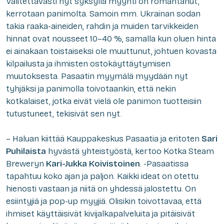
Valitettavasti nyt syksyllä myynti on romahtanut,
kerrotaan panimolta. Samoin mm. Ukrainan sodan
takia raaka-aineiden, rahdin ja muiden tarvikkeiden
hinnat ovat nousseet 10–40 %, samalla kun oluen hinta
ei ainakaan toistaiseksi ole muuttunut, johtuen kovasta
kilpailusta ja ihmisten ostokäyttäytymisen
muutoksesta. Pasaatin myymälä myydään nyt
tyhjäksi ja panimolla toivotaankin, että nekin
kotkalaiset, jotka eivät vielä ole panimon tuotteisiin
tutustuneet, tekisivät sen nyt.
– Haluan kiittää Kauppakeskus Pasaatia ja eritoten
Sari
Puhilaista
hyvästä yhteistyöstä, kertoo Kotka Steam
Breweryn
Kari-Jukka Koivistoinen
. -Pasaatissa
tapahtuu koko ajan ja paljon. Kaikki ideat on otettu
hienosti vastaan ja niitä on yhdessä jalostettu. On
esiintyjiä ja pop-up myyjiä. Olisikin toivottavaa, että
ihmiset käyttäisivät kivijalkapalveluita ja pitäisivät