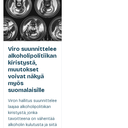
Viro suunnittelee
alkoholipolitiikan
kiristystä,
muutokset
voivat näkyä
myös
suomalaisille
Viron hallitus suunnittelee
laajaa alkoholipolitiikan
kiristystä, jonka
tavoitteena on vähentää
alkoholin kulutusta ja siitä