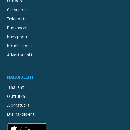
Olutposti
Siideriposti
Tisleposti
Ruokaposti
Kahviposti
Kotiolutposti
Advertoriaalit
NÄKÖISLEHTI
Tilaa lehti
Oluttutka
Juomatutka
Lue näköislehti