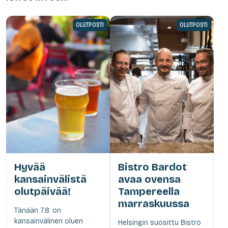
OLUTPOSTI
OLUTPOSTI
Hyvää
Bistro Bardot
kansainvälistä
avaa ovensa
olutpäivää!
Tampereella
marraskuussa
Tänään 7.8. on
kansainvälinen oluen
Helsingin suosittu Bistro