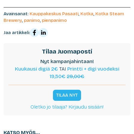
Avainsanat:
Kauppakeskus Pasaati
,
Kotka
,
Kotka Steam
Brewery
,
panimo
,
pienpanimo
Jaa artikkeli:
Tilaa Juomaposti
Nyt kampanjahintaan!
Kuukausi digiä 2€
TAI
Printti + digi vuodeksi
19,50€
29,00€
TILAA NYT
Oletko jo tilaaja? Kirjaudu sisään!
KATSO MYÖS...