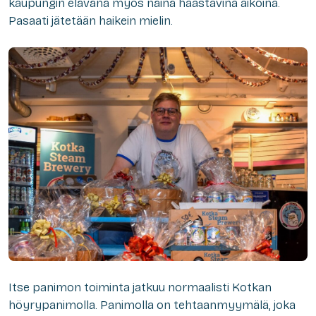
kaupungin elävänä myös näinä haastavina aikoina.
Pasaati jätetään haikein mielin.
Itse panimon toiminta jatkuu normaalisti Kotkan
höyrypanimolla. Panimolla on tehtaanmyymälä, joka