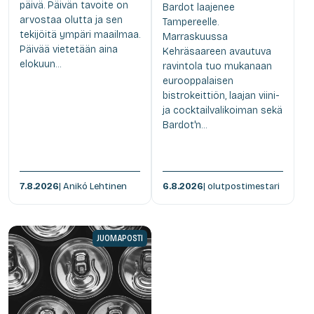
päivä. Päivän tavoite on
Bardot laajenee
arvostaa olutta ja sen
Tampereelle.
tekijöitä ympäri maailmaa.
Marraskuussa
Päivää vietetään aina
Kehräsaareen avautuva
elokuun...
ravintola tuo mukanaan
eurooppalaisen
bistrokeittiön, laajan viini-
ja cocktailvalikoiman sekä
Bardot'n...
7.8.2026
| Anikó Lehtinen
6.8.2026
| olutpostimestari
JUOMAPOSTI