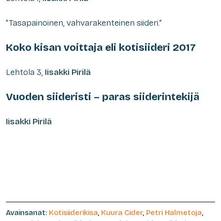
”Tasapainoinen, vahvarakenteinen siideri.”
Koko kisan voittaja eli kotisiideri 2017
Lehtola 3,
Iisakki Pirilä
Vuoden siideristi – paras siiderintekijä
Iisakki Pirilä
Avainsanat:
Kotisiiderikisa
,
Kuura Cider
,
Petri Halmetoja
,