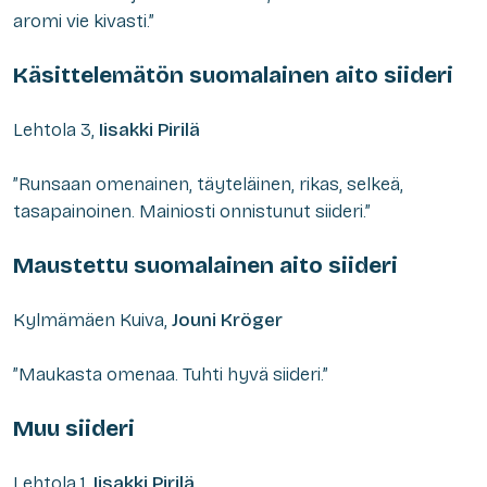
aromi vie kivasti.”
Käsittelemätön suomalainen aito siideri
Lehtola 3,
Iisakki Pirilä
”Runsaan omenainen, täyteläinen, rikas, selkeä,
tasapainoinen. Mainiosti onnistunut siideri.”
Maustettu suomalainen aito siideri
Kylmämäen Kuiva,
Jouni Kröger
”Maukasta omenaa. Tuhti hyvä siideri.”
Muu siideri
Lehtola 1,
Iisakki Pirilä