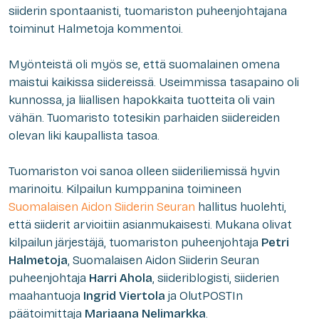
siiderin spontaanisti, tuomariston puheenjohtajana
toiminut Halmetoja kommentoi.
Myönteistä oli myös se, että suomalainen omena
maistui kaikissa siidereissä. Useimmissa tasapaino oli
kunnossa, ja liiallisen hapokkaita tuotteita oli vain
vähän. Tuomaristo totesikin parhaiden siidereiden
olevan liki kaupallista tasoa.
Tuomariston voi sanoa olleen siideriliemissä hyvin
marinoitu. Kilpailun kumppanina toimineen
Suomalaisen Aidon Siiderin Seuran
hallitus huolehti,
että siiderit arvioitiin asianmukaisesti. Mukana olivat
kilpailun järjestäjä, tuomariston puheenjohtaja
Petri
Halmetoja
, Suomalaisen Aidon Siiderin Seuran
puheenjohtaja
Harri Ahola
, siideriblogisti, siiderien
maahantuoja
Ingrid Viertola
ja OlutPOSTIn
päätoimittaja
Mariaana Nelimarkka
.