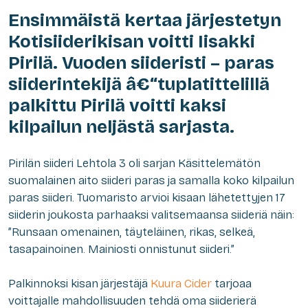
Ensimmäistä kertaa järjestetyn
Kotisiiderikisan voitti Iisakki
Pirilä. Vuoden siideristi – paras
siiderintekijä â€“tuplatittelillä
palkittu Pirilä voitti kaksi
kilpailun neljästä sarjasta.
Pirilän siideri Lehtola 3 oli sarjan Käsittelemätön
suomalainen aito siideri paras ja samalla koko kilpailun
paras siideri. Tuomaristo arvioi kisaan lähetettyjen 17
siiderin joukosta parhaaksi valitsemaansa siideriä näin:
”Runsaan omenainen, täyteläinen, rikas, selkeä,
tasapainoinen. Mainiosti onnistunut siideri.”
Palkinnoksi kisan järjestäjä
Kuura Cider
tarjoaa
voittajalle mahdollisuuden tehdä oma siiderierä