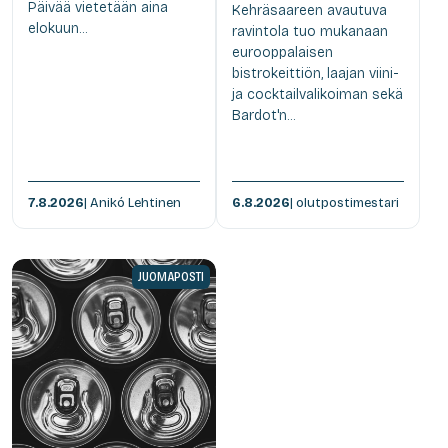
Päivää vietetään aina
Kehräsaareen avautuva
elokuun...
ravintola tuo mukanaan
eurooppalaisen
bistrokeittiön, laajan viini-
ja cocktailvalikoiman sekä
Bardot'n...
7.8.2026
| Anikó Lehtinen
6.8.2026
| olutpostimestari
JUOMAPOSTI