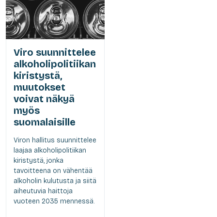
Viro suunnittelee
alkoholipolitiikan
kiristystä,
muutokset
voivat näkyä
myös
suomalaisille
Viron hallitus suunnittelee
laajaa alkoholipolitiikan
kiristystä, jonka
tavoitteena on vähentää
alkoholin kulutusta ja siitä
aiheutuvia haittoja
vuoteen 2035 mennessä.