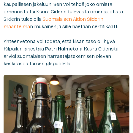
kaupalliseen jakeluun. Sen voi tehdä joko omista
omenoista tai Kuura Ciderin tulevasta omenapotista.
Siiderin tulee olla
Suomalaisen Aidon Siiderin
määritelmä
n mukainen ja sille haetaan sertifikaatti.
Yhteenvetona voi todeta, että kisan taso oli hyvä.
Kilpailun järjestäjä
Petri Halmetoja
Kuura Ciderista
arvioi suomalaisen harrastajatekemisen olevan
keskitasoa tai sen yläpuolella.