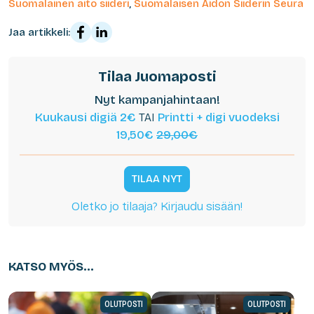
Suomalainen aito siideri
,
Suomalaisen Aidon Siiderin Seura
Jaa artikkeli:
Tilaa Juomaposti
Nyt kampanjahintaan!
Kuukausi digiä 2€
TAI
Printti + digi vuodeksi
19,50€
29,00€
TILAA NYT
Oletko jo tilaaja? Kirjaudu sisään!
KATSO MYÖS...
OLUTPOSTI
OLUTPOSTI