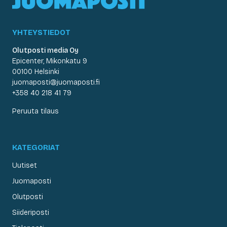
YHTEYSTIEDOT
Olutposti media Oy
Epicenter, Mikonkatu 9
00100 Helsinki
juomaposti@juomaposti.fi
+358 40 218 41 79
Peruuta tilaus
KATEGORIAT
Uutiset
Juomaposti
Olutposti
Siideriposti