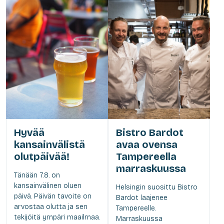
Hyvää
Bistro Bardot
kansainvälistä
avaa ovensa
olutpäivää!
Tampereella
marraskuussa
Tänään 7.8. on
kansainvälinen oluen
Helsingin suosittu Bistro
päivä. Päivän tavoite on
Bardot laajenee
arvostaa olutta ja sen
Tampereelle.
tekijöitä ympäri maailmaa.
Marraskuussa