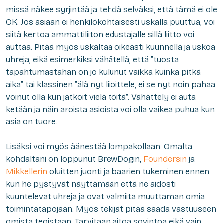
missä näkee syrjintää ja tehdä selväksi, että tämä ei ole
OK. Jos asiaan ei henkilökohtaisesti uskalla puuttua, voi
siitä kertoa ammattiliiton edustajalle sillä liitto voi
auttaa. Pitää myös uskaltaa oikeasti kuunnella ja uskoa
uhreja, eikä esimerkiksi vähätellä, että ”tuosta
tapahtumastahan on jo kulunut vaikka kuinka pitkä
aika” tai klassinen ”älä nyt liioittele, ei se nyt noin pahaa
voinut olla kun jatkoit vielä töitä”. Vähättely ei auta
ketään ja näin aroista asioista voi olla vaikea puhua kun
asia on tuore.
Lisäksi voi myös äänestää lompakollaan. Omalta
kohdaltani on loppunut BrewDogin,
Foundersin
ja
Mikkellerin
oluitten juonti ja baarien tukeminen ennen
kun he pystyvät näyttämään että ne aidosti
kuuntelevat uhreja ja ovat valmiita muuttaman omia
toimintatapojaan. Myös tekijät pitää saada vastuuseen
omista teoistaan. Tarvitaan aitoa sovintoa eikä vain