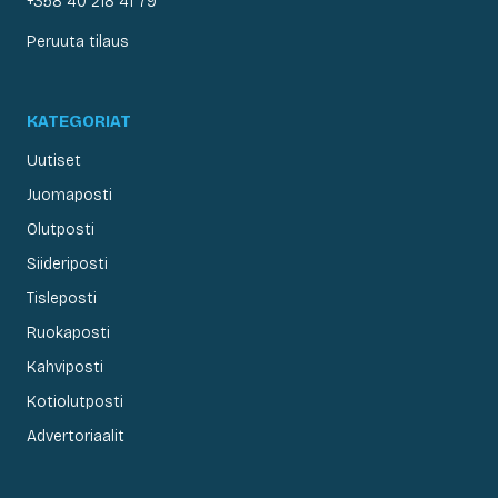
+358 40 218 41 79
Peruuta tilaus
KATEGORIAT
Uutiset
Juomaposti
Olutposti
Siideriposti
Tisleposti
Ruokaposti
Kahviposti
Kotiolutposti
Advertoriaalit