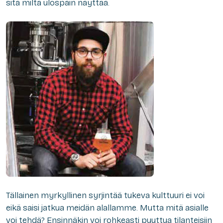
sitä miltä ulospäin näyttää.
Tällainen myrkyllinen syrjintää tukeva kulttuuri ei voi
eikä saisi jatkua meidän alallamme. Mutta mitä asialle
voi tehdä? Ensinnäkin voi rohkeasti puuttua tilanteisiin