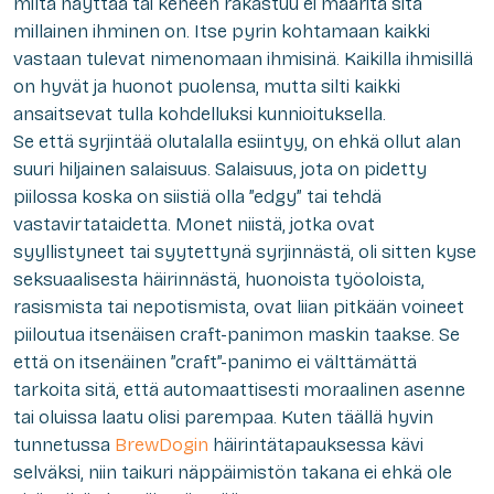
miltä näyttää tai keneen rakastuu ei määritä sitä
millainen ihminen on. Itse pyrin kohtamaan kaikki
vastaan tulevat nimenomaan ihmisinä. Kaikilla ihmisillä
on hyvät ja huonot puolensa, mutta silti kaikki
ansaitsevat tulla kohdelluksi kunnioituksella.
Se että syrjintää olutalalla esiintyy, on ehkä ollut alan
suuri hiljainen salaisuus. Salaisuus, jota on pidetty
piilossa koska on siistiä olla ”edgy” tai tehdä
vastavirtataidetta. Monet niistä, jotka ovat
syyllistyneet tai syytettynä syrjinnästä, oli sitten kyse
seksuaalisesta häirinnästä, huonoista työoloista,
rasismista tai nepotismista, ovat liian pitkään voineet
piiloutua itsenäisen craft-panimon maskin taakse. Se
että on itsenäinen ”craft”-panimo ei välttämättä
tarkoita sitä, että automaattisesti moraalinen asenne
tai oluissa laatu olisi parempaa. Kuten täällä hyvin
tunnetussa
BrewDogin
häirintätapauksessa kävi
selväksi, niin taikuri näppäimistön takana ei ehkä ole