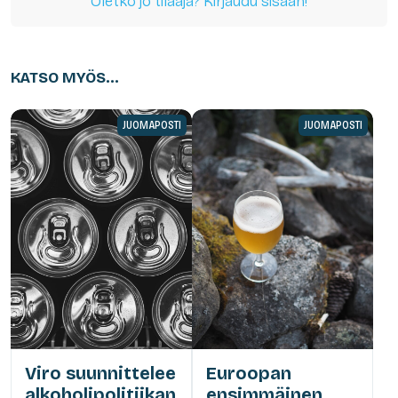
Oletko jo tilaaja? Kirjaudu sisään!
KATSO MYÖS...
JUOMAPOSTI
JUOMAPOSTI
Viro suunnittelee
Euroopan
alkoholipolitiikan
ensimmäinen