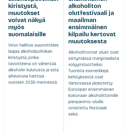
kiristystä,
alkoholiton
muutokset
olutfestivaali ja
voivat näkyä
maailman
myös
ensimmäinen
suomalaisille
kilpailu kertovat
muutoksesta
Viron hallitus suunnittelee
laajaa alkoholipolitiikan
Alkoholittomat oluet ovat
kiristystä, jonka
siirtymässä marginaalista
tavoitteena on vähentää
volyymituotteiksi.
alkoholin kulutusta ja siitä
Tuoreita esimerkkejä
aiheutuvia haittoja
kehityksestä ovat
vuoteen 2035 mennessä.
Varsovassa järjestetty
Euroopan ensimmäinen
kokonaan alkoholittomille
pienpanimo-oluille
omistettu festivaali
sekä...