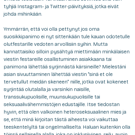
tyhjiä Instagram- ja Twitter-päivityksiä, jotka eivät
johda mihinkään.
Ymmärrän, että voi olla pettynyt jos oma
suosikkipanimo ei nyt sittenkään tule kauan odotetulle
olutfestarille vedoten arvollisiin syihin. Mutta
kannattaisiko silloin pysähtyä miettimään minkälaisen
viestin festareille osallistuminen asiakkaana tai
panimona lähettää syrjinnästä kärsineille? Mielestäni
asian sivuuttaminen lähettää viestin ”sinä et ole
tervetullut meidän skeneen” niille, jotka ovat kokeneet
syrjintää olutalalla ja varsinkin naisille,
transsukupuolisille, muunsukupuolisille tai
seksuaalivähemmistöjen edustajille. Itse tiedostan
hyvin, että olen valkoinen heteroseksuaalinen mies ja
se, että minä kirjoitan tästä aiheesta voi vaikuttaa
teeskentelyltä tai ongelmalliselta. Haluan kuitenkin olla
töissä sellaisella alalla, joka on inklusiivinen, reilu, avoin