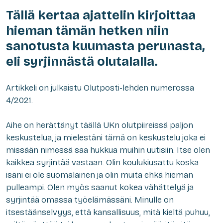
Tällä kertaa ajattelin kirjoittaa
hieman tämän hetken niin
sanotusta kuumasta perunasta,
eli syrjinnästä olutalalla.
Artikkeli on julkaistu Olutposti-lehden numerossa
4/2021.
Aihe on herättänyt täällä UKn olutpiireissä paljon
keskustelua, ja mielestäni tämä on keskustelu joka ei
missään nimessä saa hukkua muihin uutisiin. Itse olen
kaikkea syrjintää vastaan. Olin koulukiusattu koska
isäni ei ole suomalainen ja olin muita ehkä hieman
pulleampi. Olen myös saanut kokea vähättelyä ja
syrjintää omassa työelämässäni. Minulle on
itsestäänselvyys, että kansallisuus, mitä kieltä puhuu,