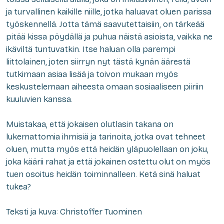
ja turvallinen kaikille niille, jotka haluavat oluen parissa
työskennellä. Jotta tämä saavutettaisiin, on tärkeää
pitää kissa pöydällä ja puhua näistä asioista, vaikka ne
ikäviltä tuntuvatkin. Itse haluan olla parempi
liittolainen, joten siirryn nyt tästä kynän äärestä
tutkimaan asiaa lisää ja toivon mukaan myös
keskustelemaan aiheesta omaan sosiaaliseen piiriin
kuuluvien kanssa.
Muistakaa, että jokaisen olutlasin takana on
lukemattomia ihmisiä ja tarinoita, jotka ovat tehneet
oluen, mutta myös että heidän yläpuolellaan on joku,
joka käärii rahat ja että jokainen ostettu olut on myös
tuen osoitus heidän toiminnalleen. Ketä sinä haluat
tukea?
Teksti ja kuva: Christoffer Tuominen