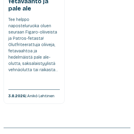
fetavaahto ja
pale ale
Tee helppo
naposteluruoka oluen
seuraan Figaro-oliiveista
ja Patros-fetasta!
Olutfriteerattuja oliiveja,
fetavaahtoa ja
hedelmäistä pale ale-
olutta, saksalaistyylistä
vehnäolutta tai raikasta...
3.8.2026
| Anikó Lehtinen