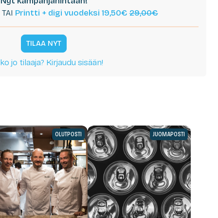
Nyt kampanjahintaan!
TAI
Printti + digi vuodeksi 19,50€
29,00€
TILAA NYT
ko jo tilaaja? Kirjaudu sisään!
OLUTPOSTI
JUOMAPOSTI