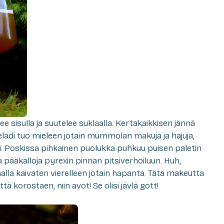
 sisulla ja suutelee suklaalla. Kertakaikkisen jännä
ladi tuo mieleen jotain mummolan makuja ja hajuja,
i. Poskissa pihkainen puolukka puhkuu puisen paletin
a pääkalloja pyrexin pinnan pitsiverhoiluun. Huh,
alla kaivaten vierelleen jotain hapanta. Tätä makeutta
ä korostaen, niin avot! Se olisi jävlä gott!