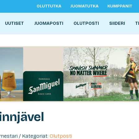
OLUTTUTKA
JUOMATUTKA
KUMPPANIT
UUTISET
JUOMAPOSTI
OLUTPOSTI
SIIDERI
T
innjävel
imestari / Kategoriat:
Olutposti