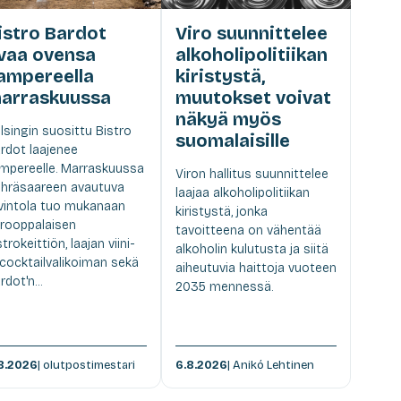
istro Bardot
Viro suunnittelee
vaa ovensa
alkoholipolitiikan
ampereella
kiristystä,
arraskuussa
muutokset voivat
näkyä myös
lsingin suosittu Bistro
suomalaisille
rdot laajenee
mpereelle. Marraskuussa
Viron hallitus suunnittelee
hräsaareen avautuva
laajaa alkoholipolitiikan
vintola tuo mukanaan
kiristystä, jonka
rooppalaisen
tavoitteena on vähentää
strokeittiön, laajan viini-
alkoholin kulutusta ja siitä
 cocktailvalikoiman sekä
aiheutuvia haittoja vuoteen
rdot'n...
2035 mennessä.
8.2026
| olutpostimestari
6.8.2026
| Anikó Lehtinen