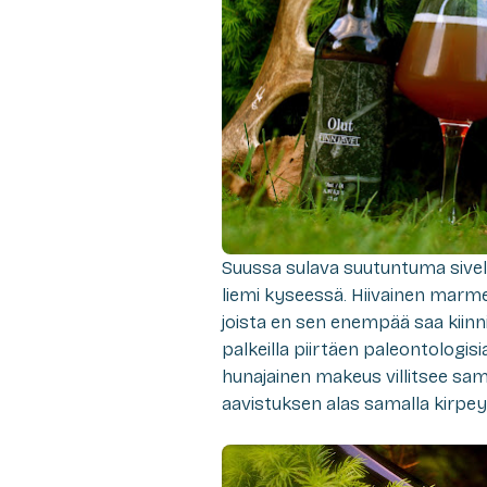
Suussa sulava suutuntuma sivelee
liemi kyseessä. Hiivainen marme
joista en sen enempää saa kiinn
palkeilla piirtäen paleontologisi
hunajainen makeus villitsee sam
aavistuksen alas samalla kirpeytt