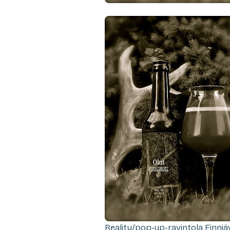
Reality/pop-up-ravintola Finnjäv