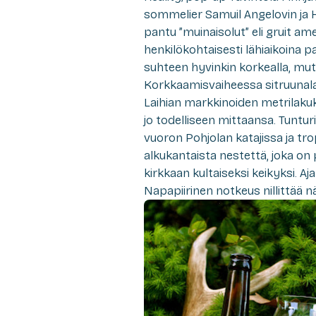
sommelier Samuil Angelovin ja
pantu ”muinaisolut” eli gruit ame
henkilökohtaisesti lähiaikoina p
suhteen hyvinkin korkealla, mut
Korkkaamisvaiheessa sitruunala
Laihian markkinoiden metrilakuk
jo todelliseen mittaansa. Tunturip
vuoron Pohjolan katajissa ja tro
alkukantaista nestettä, joka on
kirkkaan kultaiseksi keikyksi. Aj
Napapiirinen notkeus nillittää