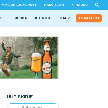
MIKÄ ON JUOMAPOSTI
NÄKÖISLEHTI
KIRJAUDU
ISLE
RUOKA
KOTIOLUT
KAHVI
TILAA LEHTI
UUTISKIRJE