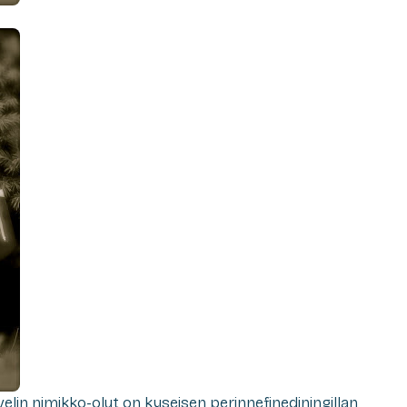
elin nimikko-olut on kyseisen perinnefinediningillan