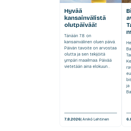
Hyvää
B
kansainvälistä
a
olutpäivää!
T
m
Tänään 7.8. on
kansainvälinen oluen päivä.
He
Päivän tavoite on arvostaa
Ba
olutta ja sen tekijöitä
Ta
ympäri maailmaa. Päivää
Ke
vietetään aina elokuun...
ra
eu
bi
ja
Ba
7.8.2026
| Anikó Lehtinen
6.