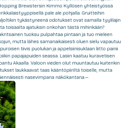
 Hopping Brewstersin Kimmo Kyllösen yhteistyössä
rikkalaistyyppisellä pale ale pohjalla. Gruitteihin
aljoltikin tykästyneenä odotukset ovat samalla tyylilajin
ta toisaalta ajatuksin onkohan tästä mihinkään?
kritsainen tuoksu pulpahtaa pintaan ja tuo mieleen
ojun, mutta lähes samanaikaisesti oluen sielu vapautuu
uroisen tiivis puolukan ja appelsiinisuklaan liitto painii
piikin papajapuiden seassa. Lasiin kaatuu kuravetisen
 pantu Akaalla. Valoon vieden olut muuntautuu kuitenkin
atukset laukkaavat taas kääntöpiiriltä toiselle, mutta
 näennäisesti nasevimpana näkökantana.—