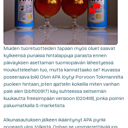
Muiden tuoretuotteiden tapaan myös oluet saavat
kylkeensä punaisia hintalappuja parasta ennen
päiväyksen asettaman tuomiopäivän lähestyessä.
Houkutteleehan tuo, mutta kannattaako se? Kuvassa
poseeraava (oik) Olvin APA löytyi Porvoon Tokmannilta
puoleen hintaan, joten ajattelin kokeilla miten vanhan
pale alen (bbf100917) käy suhteessa seitsemän
kuukautta freesimpään versioon (020418), jonka poimin
paluumatkalla S-marketista.
Alkunasautuksen jälkeen ikääntynyt APA pyrkii
nopeasti ulos tölkistä. Onhan se ymmärrettävää jos