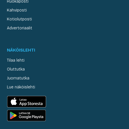
Ruokaposti
Kahviposti
Kotiolutposti
Advertoriaalit
NÄKÖISLEHTI
Tilaa lehti
Oluttutka
Juomatutka
Lue näköislehti