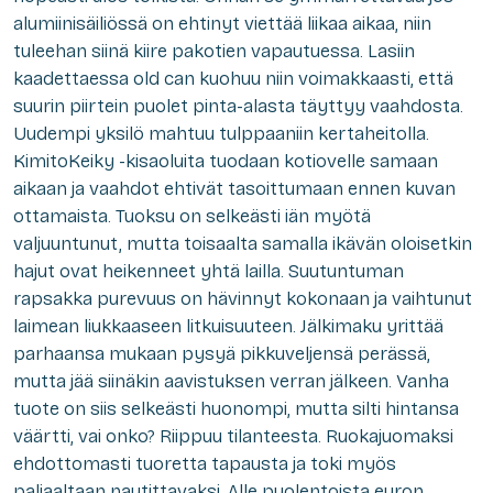
alumiinisäiliössä on ehtinyt viettää liikaa aikaa, niin
tuleehan siinä kiire pakotien vapautuessa. Lasiin
kaadettaessa old can kuohuu niin voimakkaasti, että
suurin piirtein puolet pinta-alasta täyttyy vaahdosta.
Uudempi yksilö mahtuu tulppaaniin kertaheitolla.
KimitoKeiky -kisaoluita tuodaan kotiovelle samaan
aikaan ja vaahdot ehtivät tasoittumaan ennen kuvan
ottamaista. Tuoksu on selkeästi iän myötä
valjuuntunut, mutta toisaalta samalla ikävän oloisetkin
hajut ovat heikenneet yhtä lailla. Suutuntuman
rapsakka purevuus on hävinnyt kokonaan ja vaihtunut
laimean liukkaaseen litkuisuuteen. Jälkimaku yrittää
parhaansa mukaan pysyä pikkuveljensä perässä,
mutta jää siinäkin aavistuksen verran jälkeen. Vanha
tuote on siis selkeästi huonompi, mutta silti hintansa
väärtti, vai onko? Riippuu tilanteesta. Ruokajuomaksi
ehdottomasti tuoretta tapausta ja toki myös
paljaaltaan nautittavaksi. Alle puolentoista euron