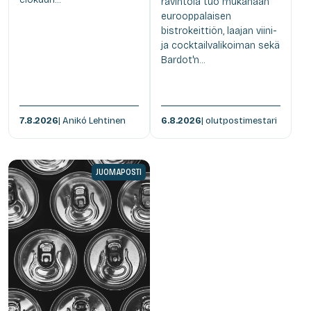
ravintola tuo mukanaan
eurooppalaisen
bistrokeittiön, laajan viini-
ja cocktailvalikoiman sekä
Bardot'n...
7.8.2026
| Anikó Lehtinen
6.8.2026
| olutpostimestari
JUOMAPOSTI