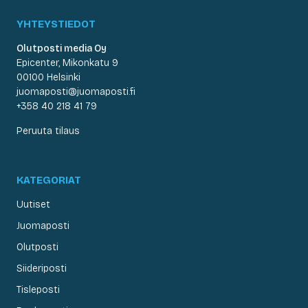
YHTEYSTIEDOT
Olutposti media Oy
Epicenter, Mikonkatu 9
00100 Helsinki
juomaposti@juomaposti.fi
+358 40 218 41 79
Peruuta tilaus
KATEGORIAT
Uutiset
Juomaposti
Olutposti
Siideriposti
Tisleposti