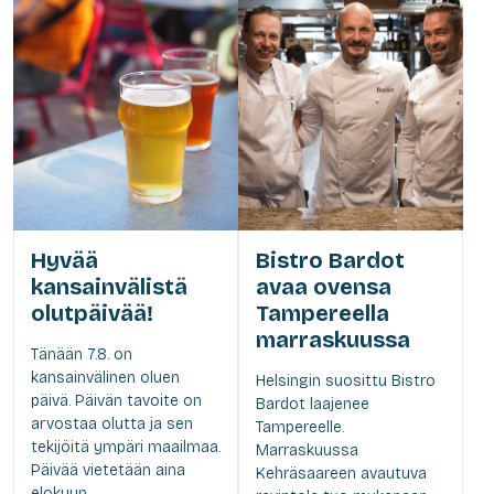
Hyvää
Bistro Bardot
kansainvälistä
avaa ovensa
olutpäivää!
Tampereella
marraskuussa
Tänään 7.8. on
kansainvälinen oluen
Helsingin suosittu Bistro
päivä. Päivän tavoite on
Bardot laajenee
arvostaa olutta ja sen
Tampereelle.
tekijöitä ympäri maailmaa.
Marraskuussa
Päivää vietetään aina
Kehräsaareen avautuva
elokuun...