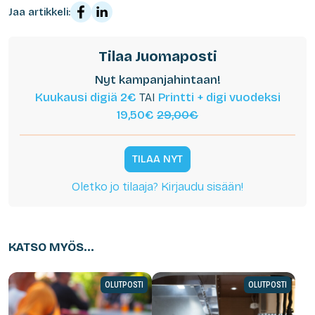
Jaa artikkeli:
Tilaa Juomaposti
Nyt kampanjahintaan!
Kuukausi digiä 2€
TAI
Printti + digi vuodeksi
19,50€
29,00€
TILAA NYT
Oletko jo tilaaja? Kirjaudu sisään!
KATSO MYÖS...
OLUTPOSTI
OLUTPOSTI