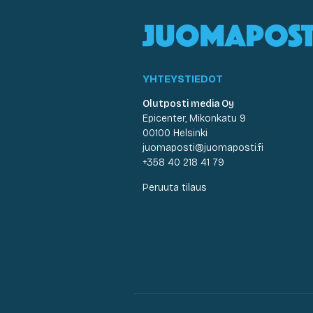
YHTEYSTIEDOT
Olutposti media Oy
Epicenter, Mikonkatu 9
00100 Helsinki
juomaposti@juomaposti.fi
+358 40 218 41 79
Peruuta tilaus