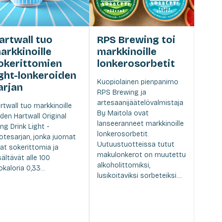
artwall tuo
RPS Brewing toi
arkkinoille
markkinoille
okerittomien
lonkerosorbetit
ight-lonkeroiden
Kuopiolainen pienpanimo
arjan
RPS Brewing ja
artesaanijäätelövalmistaja
rtwall tuo markkinoille
By Maitola ovat
den Hartwall Original
lanseeranneet markkinoille
ng Drink Light -
lonkerosorbetit.
otesarjan, jonka juomat
Uutuustuotteissa tutut
at sokerittomia ja
makulonkerot on muutettu
sältävät alle 100
alkoholittomiksi,
lokaloria 0,33...
lusikoitaviksi sorbeteiksi....