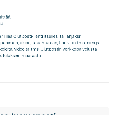
ittää.
iä.
”Tilaa Olutposti- lehti itsellesi tai lahjaksi”
 panimon, oluen, tapahtuman, henkilön tms. nimi ja
kkeleita, videoita tms. Olutpostin verkkopalvelusta
kutuloksien määrästä!