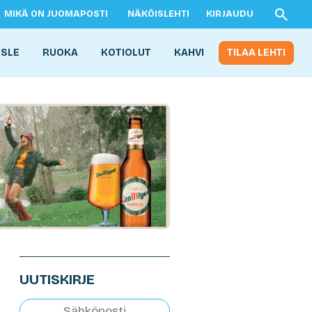
MIKÄ ON JUOMAPOSTI
NÄKÖISLEHTI
KIRJAUDU
ISLE
RUOKA
KOTIOLUT
KAHVI
TILAA LEHTI
UUTISKIRJE