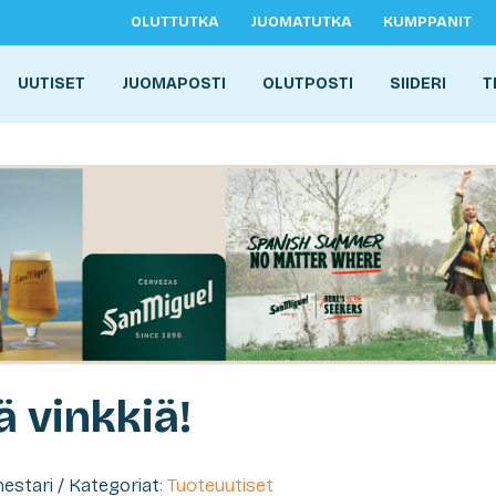
OLUTTUTKA
JUOMATUTKA
KUMPPANIT
UUTISET
JUOMAPOSTI
OLUTPOSTI
SIIDERI
T
ä vinkkiä!
imestari / Kategoriat:
Tuoteuutiset