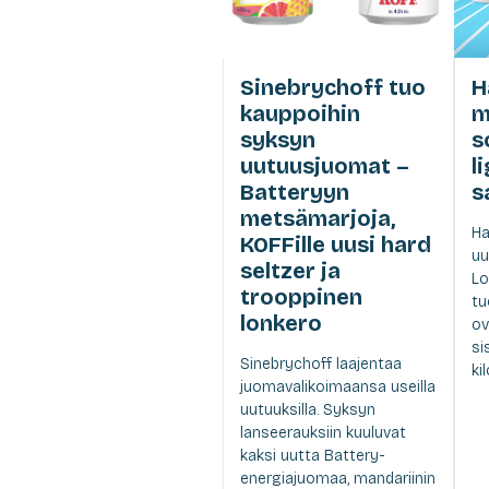
Sinebrychoff tuo
H
kauppoihin
m
syksyn
s
uutuusjuomat –
l
Batteryyn
s
metsämarjoja,
Ha
KOFFille uusi hard
uu
seltzer ja
Lo
trooppinen
tu
lonkero
ov
si
Sinebrychoff laajentaa
ki
juomavalikoimaansa useilla
uutuuksilla. Syksyn
lanseerauksiin kuuluvat
kaksi uutta Battery-
energiajuomaa, mandariinin