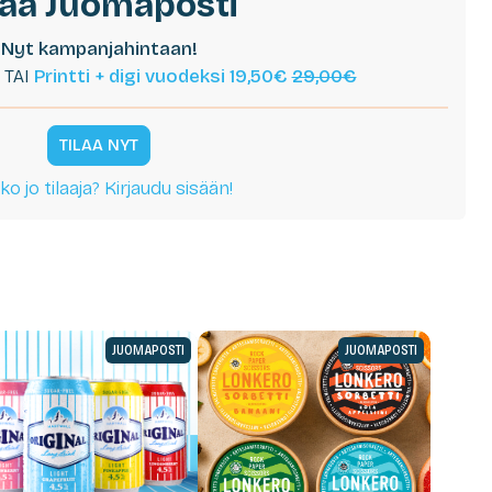
laa Juomaposti
Nyt kampanjahintaan!
TAI
Printti + digi vuodeksi 19,50€
29,00€
TILAA NYT
ko jo tilaaja? Kirjaudu sisään!
JUOMAPOSTI
JUOMAPOSTI