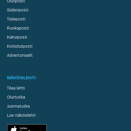
Olutposti
Siideriposti
Tisleposti
Ruokaposti
Kahviposti
Kotiolutposti
Advertoriaalit
NÄKÖISLEHTI
Tilaa lehti
Oluttutka
Juomatutka
Lue näköislehti