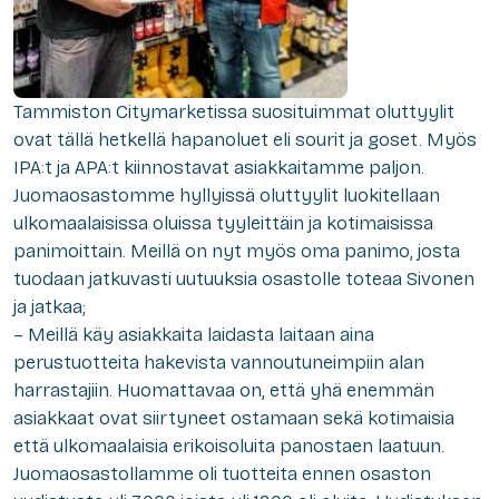
Tammiston Citymarketissa suosituimmat oluttyylit
ovat tällä hetkellä hapanoluet eli sourit ja goset. Myös
IPA:t ja APA:t kiinnostavat asiakkaitamme paljon.
Juomaosastomme hyllyissä oluttyylit luokitellaan
ulkomaalaisissa oluissa tyyleittäin ja kotimaisissa
panimoittain. Meillä on nyt myös oma panimo, josta
tuodaan jatkuvasti uutuuksia osastolle toteaa Sivonen
ja jatkaa;
– Meillä käy asiakkaita laidasta laitaan aina
perustuotteita hakevista vannoutuneimpiin alan
harrastajiin. Huomattavaa on, että yhä enemmän
asiakkaat ovat siirtyneet ostamaan sekä kotimaisia
että ulkomaalaisia erikoisoluita panostaen laatuun.
Juomaosastollamme oli tuotteita ennen osaston