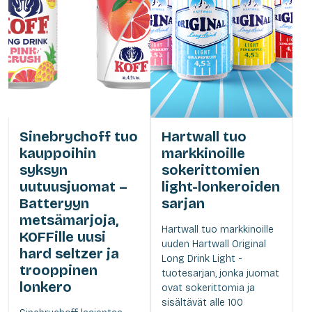
Sinebrychoff tuo
Hartwall tuo
kauppoihin
markkinoille
syksyn
sokerittomien
uutuusjuomat –
light-lonkeroiden
Batteryyn
sarjan
metsämarjoja,
Hartwall tuo markkinoille
KOFFille uusi
uuden Hartwall Original
hard seltzer ja
Long Drink Light -
trooppinen
tuotesarjan, jonka juomat
lonkero
ovat sokerittomia ja
sisältävät alle 100