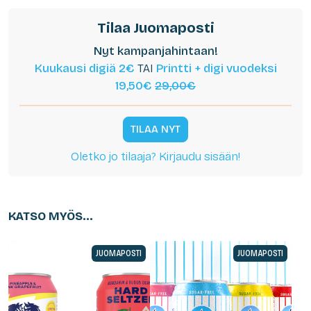
Tilaa Juomaposti
Nyt kampanjahintaan!
Kuukausi digiä 2€
TAI
Printti + digi vuodeksi
19,50€
29,00€
TILAA NYT
Oletko jo tilaaja? Kirjaudu sisään!
KATSO MYÖS...
JUOMAPOSTI
JUOMAPOSTI