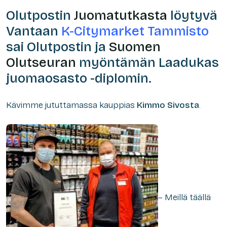
Olutpostin
Juomatutkasta
löytyvä
Vantaan
K-Citymarket Tammisto
sai Olutpostin ja
Suomen
Olutseuran
myöntämän Laadukas
juomaosasto -diplomin.
Kävimme jututtamassa kauppias
Kimmo Sivosta
.
– Meillä täällä