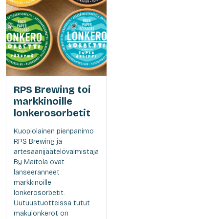
RPS Brewing toi
markkinoille
lonkerosorbetit
Kuopiolainen pienpanimo
RPS Brewing ja
artesaanijäätelövalmistaja
By Maitola ovat
lanseeranneet
markkinoille
lonkerosorbetit.
Uutuustuotteissa tutut
makulonkerot on