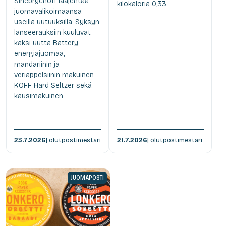
Sinebrychoff laajentaa
kilokaloria 0,33...
juomavalikoimaansa
useilla uutuuksilla. Syksyn
lanseerauksiin kuuluvat
kaksi uutta Battery-
energiajuomaa,
mandariinin ja
veriappelsiinin makuinen
KOFF Hard Seltzer sekä
kausimakuinen...
23.7.2026
| olutpostimestari
21.7.2026
| olutpostimestari
JUOMAPOSTI