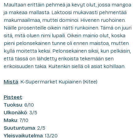
Maultaan erittäin pehmeä ja kevyt olut, jossa mangoa
ja makeaa mallasta. Laktoosi mukavasti pehmentää
makumaailmaa, muttei dominoi. Hivenen ruohoinen.
Näille prosenteille oikein nätti runkoinen. Tämä on juuri
sitä, mitä oluen nimi lupaili. Oikein mainio olut, koska
pieni pelonsekainen tunne oli ennen maistoa, mutten
kyllä moitetta keksi. Pelonsekainen siksi, kun pelkäsin,
että tässä on lähdetty erikoista tekemään sen
erikoisuuden takia. Kuitenkin siellä oli asiat kohillaan.
Mistä
: K-Supermarket Kupiainen (Kitee)
Pisteet
:
Tuoksu
: 6/10
Ulkonäkö
: 3/5
Maku
: 7/10
Suutuntuma
: 2/5
Yleisvaikutelma
: 13/20