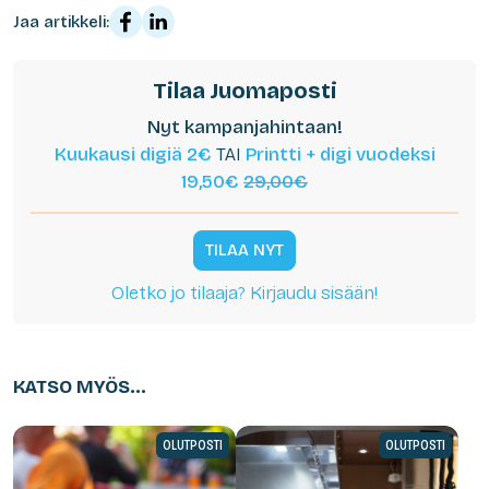
Jaa artikkeli:
Tilaa Juomaposti
Nyt kampanjahintaan!
Kuukausi digiä 2€
TAI
Printti + digi vuodeksi
19,50€
29,00€
TILAA NYT
Oletko jo tilaaja? Kirjaudu sisään!
KATSO MYÖS...
OLUTPOSTI
OLUTPOSTI