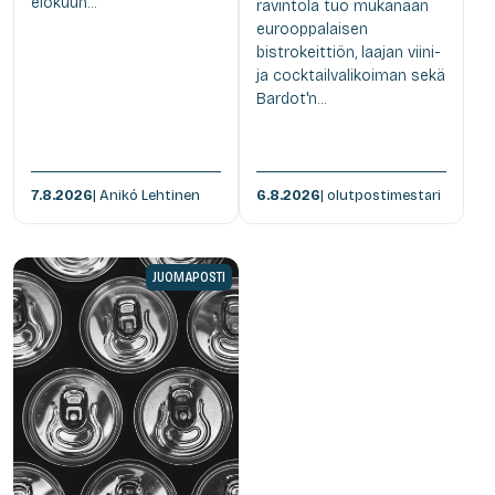
elokuun...
ravintola tuo mukanaan
eurooppalaisen
bistrokeittiön, laajan viini-
ja cocktailvalikoiman sekä
Bardot'n...
7.8.2026
| Anikó Lehtinen
6.8.2026
| olutpostimestari
JUOMAPOSTI