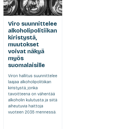
Viro suunnittelee
alkoholipolitiikan
kiristystä,
muutokset
voivat näkyä
myös
suomalaisille
Viron hallitus suunnittelee
laajaa alkoholipolitiikan
kiristystä, jonka
tavoitteena on vähentää
alkoholin kulutusta ja siitä
aiheutuvia haittoja
vuoteen 2035 mennessä.