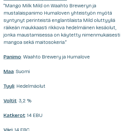
”Mango Milk Mild on Waahto Breweryn ja
mustalaispanimo Humaloven yhteistyön myötä
syntynyt perinteistä englantilaista Mild oluttyyliä
räikeän maukkaasti rikkova hedelmäinen kesäolut,
jonka maustamisessa on käytetty nimenmukaisesti
mangoa sekä maitosokeria.”
Panimo
: Waahto Brewery ja Humalove
Maa
: Suomi
Tyyli
: Hedelmäolut
Voltit
: 3,2 %
Katkerot
: 14 EBU
Väri
: 14 EBC