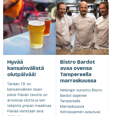
Hyvää
Bistro Bardot
kansainvälistä
avaa ovensa
olutpäivää!
Tampereella
marraskuussa
Tänään 7.8. on
kansainvälinen oluen
Helsingin suosittu Bistro
päivä. Päivän tavoite on
Bardot laajenee
arvostaa olutta ja sen
Tampereelle.
tekijöitä ympäri maailmaa.
Marraskuussa
Päivää vietetään aina
Kehräsaareen avautuva