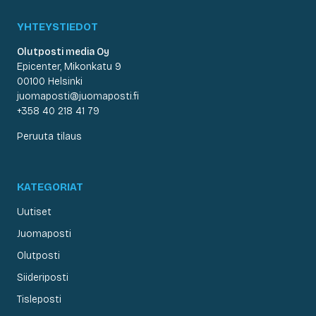
YHTEYSTIEDOT
Olutposti media Oy
Epicenter, Mikonkatu 9
00100 Helsinki
juomaposti@juomaposti.fi
+358 40 218 41 79
Peruuta tilaus
KATEGORIAT
Uutiset
Juomaposti
Olutposti
Siideriposti
Tisleposti