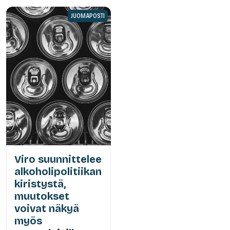
JUOMAPOSTI
Viro suunnittelee
alkoholipolitiikan
kiristystä,
muutokset
voivat näkyä
myös