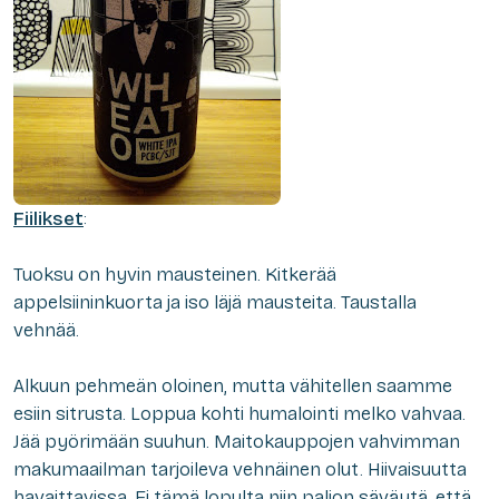
Fiilikset
:
Tuoksu on hyvin mausteinen. Kitkerää
appelsiininkuorta ja iso läjä mausteita. Taustalla
vehnää.
Alkuun pehmeän oloinen, mutta vähitellen saamme
esiin sitrusta. Loppua kohti humalointi melko vahvaa.
Jää pyörimään suuhun. Maitokauppojen vahvimman
makumaailman tarjoileva vehnäinen olut. Hiivaisuutta
havaittavissa. Ei tämä lopulta niin paljon säväytä, että