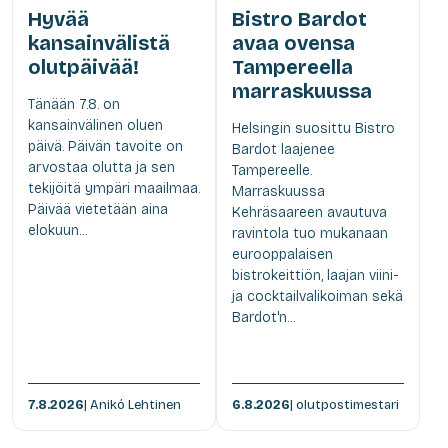
Hyvää
Bistro Bardot
kansainvälistä
avaa ovensa
olutpäivää!
Tampereella
marraskuussa
Tänään 7.8. on
kansainvälinen oluen
Helsingin suosittu Bistro
päivä. Päivän tavoite on
Bardot laajenee
arvostaa olutta ja sen
Tampereelle.
tekijöitä ympäri maailmaa.
Marraskuussa
Päivää vietetään aina
Kehräsaareen avautuva
elokuun...
ravintola tuo mukanaan
eurooppalaisen
bistrokeittiön, laajan viini-
ja cocktailvalikoiman sekä
Bardot'n...
7.8.2026
| Anikó Lehtinen
6.8.2026
| olutpostimestari