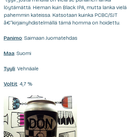
löytämättä. Hieman kuin Black IPA, mutta lanka vielä
pahemmin kateissa. Katsotaan kuinka PCBC/SJT
â€“kirjainyhdistelmällä tämä homma on hoidettu.
Panimo
: Saimaan Juomatehdas
Maa
: Suomi
Tyyli
: Vehnäale
Voltit
: 4,7 %