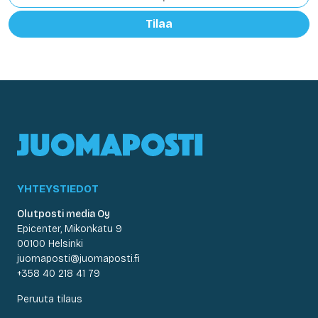
Tilaa
YHTEYSTIEDOT
Olutposti media Oy
Epicenter, Mikonkatu 9
00100 Helsinki
juomaposti@juomaposti.fi
+358 40 218 41 79
Peruuta tilaus