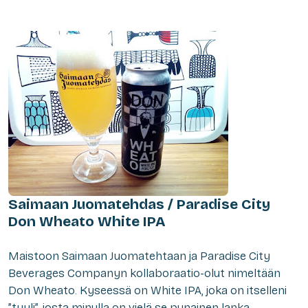
Saimaan Juomatehdas / Paradise City
Don Wheato White IPA
M
aistoon Saimaan Juomatehtaan ja Paradise City
Beverages Companyn kollaboraatio-olut nimeltään
Don Wheato. Kyseessä on White IPA, joka on itselleni
”tyyli”, josta minulla on vielä se punainen lanka