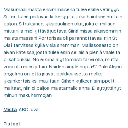
Makumaailmasta ensimmäisenä tulee esille vetisyys.
Sitten tulee pistävää kitkeryyttä, joka häiritsee erittäin
paljon. Sitruksinen, yksipuolinen olut, joka ei millään
mittarilla miellyttävä juotava. Siinä missä aikaisemmin
maistamassani Porterissa oli parannettavaa, niin St.
Olaf tarvitsee kyllä vielä enemmän. Mallasosasto on
aivan kateissa, josta tulee esiin sellaisia pieniä vaaleita
pilkahduksia. No ei siinä älyttömästi tarvii olla, mutta
voisi olla edes jotain. Näiden single hop â€“ Pale Alejen
ongelma on, että jäävät poikkeuksetta melko
yksinkertaisiksi maultaan. Siihen kylkeen simppelit
maltaat, niin ei paljoa maistamalle anna. Ei sytyttänyt
minun makuhermojani.
Mistä
: ABC Juva
Pisteet
: