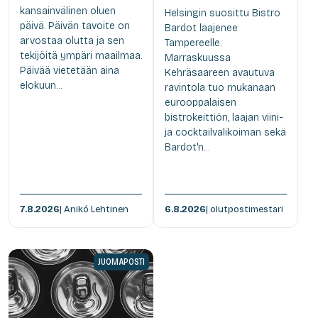
kansainvälinen oluen
Helsingin suosittu Bistro
päivä. Päivän tavoite on
Bardot laajenee
arvostaa olutta ja sen
Tampereelle.
tekijöitä ympäri maailmaa.
Marraskuussa
Päivää vietetään aina
Kehräsaareen avautuva
elokuun...
ravintola tuo mukanaan
eurooppalaisen
bistrokeittiön, laajan viini-
ja cocktailvalikoiman sekä
Bardot'n...
7.8.2026
| Anikó Lehtinen
6.8.2026
| olutpostimestari
JUOMAPOSTI