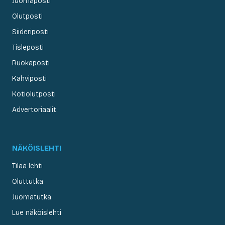
Juomaposti
Olutposti
Siideriposti
Tisleposti
Ruokaposti
Kahviposti
Kotiolutposti
Advertoriaalit
NÄKÖISLEHTI
Tilaa lehti
Oluttutka
Juomatutka
Lue näköislehti