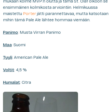
mukaan kolme MVP:n olutta ja tämä St. Olaf olkoon se
ensimmäinen kolmikosta arviointiin. Helmikuussa
maistettu
Porter
jätti parannettavaa, mutta katsotaan
mihin tämä Pale Ale lähtee hommaa viemään.
Panimo
: Musta Virran Panimo
Maa
: Suomi
Tyyli
: American Pale Ale
Voltit
: 4,5 %
Humalat
: Citra