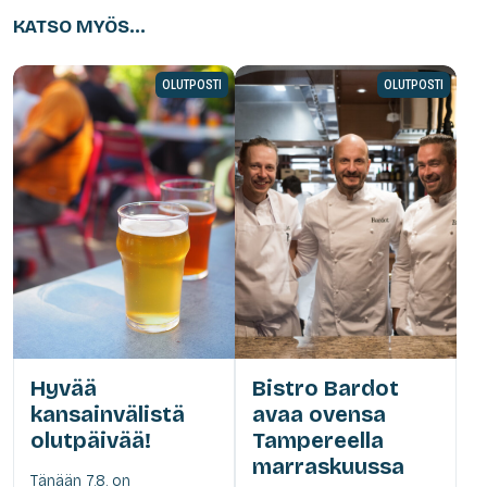
KATSO MYÖS...
OLUTPOSTI
OLUTPOSTI
Hyvää
Bistro Bardot
kansainvälistä
avaa ovensa
olutpäivää!
Tampereella
marraskuussa
Tänään 7.8. on