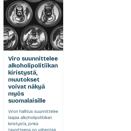
Viro suunnittelee
alkoholipolitiikan
kiristystä,
muutokset
voivat näkyä
myös
suomalaisille
Viron hallitus suunnittelee
laajaa alkoholipolitiikan
kiristystä, jonka
tavoitteena on vähentää