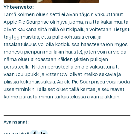
Yhteenveto:
Tämä kolmen oluen setti ei aivan täysin vakuuttanut.
Apple Pie Sourprise oli hyvä juoma, mutta kaksi muuta
olivat kaukana siitä millä olutkilpailuja voitetaan. Tietysti
täytyy muistaa, että pullokohtaisia eroja ja
tasalaatuisuus voi olla kotioluissa haasteena (on myös
monesti pienpanimoillakin haaste), joten voin arvioida
nämä oluet ainoastaan näiden yksien pullojen
perusteella. Niiden perusteella en ole vakuuttunut,
vaan Joulupukki ja Bitter Owl olivat melko sekavia ja
pliisuja kokonaisuuksia. Apple Pie Sourprisea voisi juoda
useamminkin. Tällaiset oluet tällä kertaa ja seuraavat
kolme parasta minun tarkastelussa aivan piakkoin.
Avainsanat: