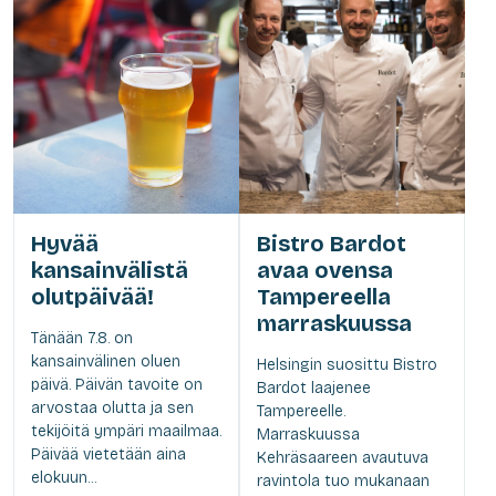
Hyvää
Bistro Bardot
kansainvälistä
avaa ovensa
olutpäivää!
Tampereella
marraskuussa
Tänään 7.8. on
kansainvälinen oluen
Helsingin suosittu Bistro
päivä. Päivän tavoite on
Bardot laajenee
arvostaa olutta ja sen
Tampereelle.
tekijöitä ympäri maailmaa.
Marraskuussa
Päivää vietetään aina
Kehräsaareen avautuva
elokuun...
ravintola tuo mukanaan