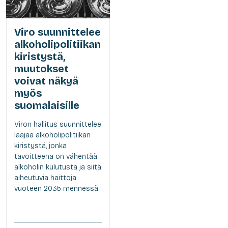
Viro suunnittelee
alkoholipolitiikan
kiristystä,
muutokset
voivat näkyä
myös
suomalaisille
Viron hallitus suunnittelee
laajaa alkoholipolitiikan
kiristystä, jonka
tavoitteena on vähentää
alkoholin kulutusta ja siitä
aiheutuvia haittoja
vuoteen 2035 mennessä.