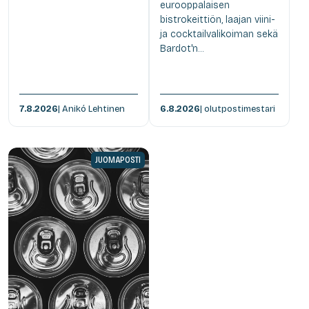
eurooppalaisen
bistrokeittiön, laajan viini-
ja cocktailvalikoiman sekä
Bardot'n...
7.8.2026
| Anikó Lehtinen
6.8.2026
| olutpostimestari
JUOMAPOSTI