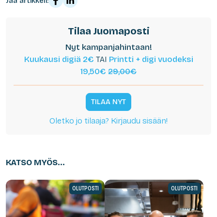
Jaa artikkeli:
Tilaa Juomaposti
Nyt kampanjahintaan!
Kuukausi digiä 2€
TAI
Printti + digi vuodeksi
19,50€
29,00€
TILAA NYT
Oletko jo tilaaja? Kirjaudu sisään!
KATSO MYÖS...
OLUTPOSTI
OLUTPOSTI