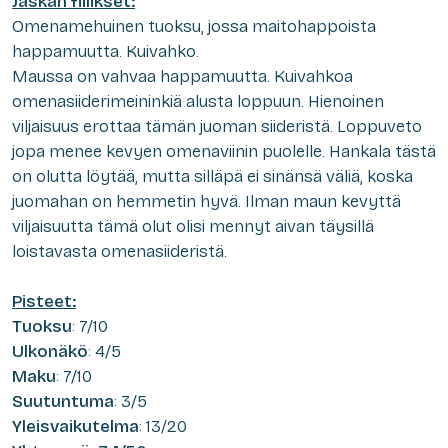
Jaskan fiilikset:
Omenamehuinen tuoksu, jossa maitohappoista
happamuutta. Kuivahko.
Maussa on vahvaa happamuutta. Kuivahkoa
omenasiiderimeininkiä alusta loppuun. Hienoinen
viljaisuus erottaa tämän juoman siideristä. Loppuveto
jopa menee kevyen omenaviinin puolelle. Hankala tästä
on olutta löytää, mutta silläpä ei sinänsä väliä, koska
juomahan on hemmetin hyvä. Ilman maun kevyttä
viljaisuutta tämä olut olisi mennyt aivan täysillä
loistavasta omenasiideristä.
Pisteet:
Tuoksu
: 7/10
Ulkonäkö
: 4/5
Maku
: 7/10
Suutuntuma
: 3/5
Yleisvaikutelma
: 13/20