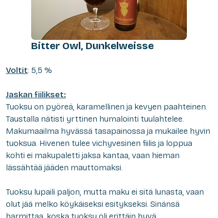
Bitter Owl, Dunkelweisse
Voltit
: 5,5 %
Jaskan fiilikset:
Tuoksu on pyöreä, karamellinen ja kevyen paahteinen.
Taustalla nätisti yrttinen humalointi tuulahtelee.
Makumaailma hyvässä tasapainossa ja mukailee hyvin
tuoksua. Hivenen tulee vichyvesinen fiilis ja loppua
kohti ei makupaletti jaksa kantaa, vaan hieman
lässähtää jääden mauttomaksi.
Tuoksu lupaili paljon, mutta maku ei sitä lunasta, vaan
olut jää melko köykäiseksi esitykseksi. Sinänsä
harmittaa, koska tuoksu oli erittäin hyvä.