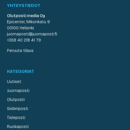
YHTEYSTIEDOT
Olutposti media Oy
Epicenter, Mikonkatu 9
00100 Helsinki
juomaposti@juomaposti.fi
+358 40 218 41 79
Peruuta tilaus
KATEGORIAT
Uutiset
Juomaposti
Olutposti
Siideriposti
Tisleposti
Ruokaposti