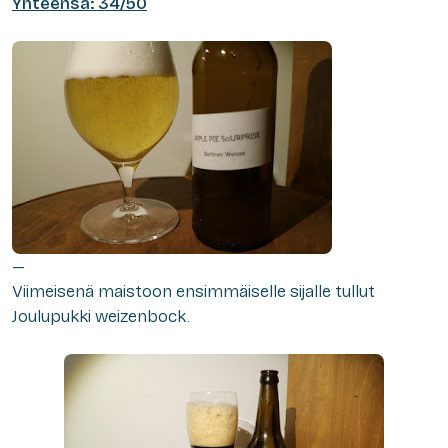
Yhteensä: 34/50
—
Viimeisenä maistoon ensimmäiselle sijalle tullut
Joulupukki weizenbock.