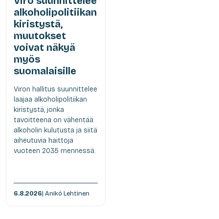
Viro suunnittelee
alkoholipolitiikan
kiristystä,
muutokset
voivat näkyä
myös
suomalaisille
Viron hallitus suunnittelee
laajaa alkoholipolitiikan
kiristystä, jonka
tavoitteena on vähentää
alkoholin kulutusta ja siitä
aiheutuvia haittoja
vuoteen 2035 mennessä.
6.8.2026
| Anikó Lehtinen