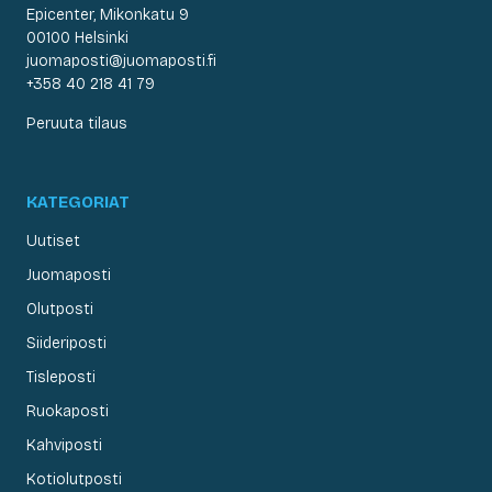
Epicenter, Mikonkatu 9
00100 Helsinki
juomaposti@juomaposti.fi
+358 40 218 41 79
Peruuta tilaus
KATEGORIAT
Uutiset
Juomaposti
Olutposti
Siideriposti
Tisleposti
Ruokaposti
Kahviposti
Kotiolutposti