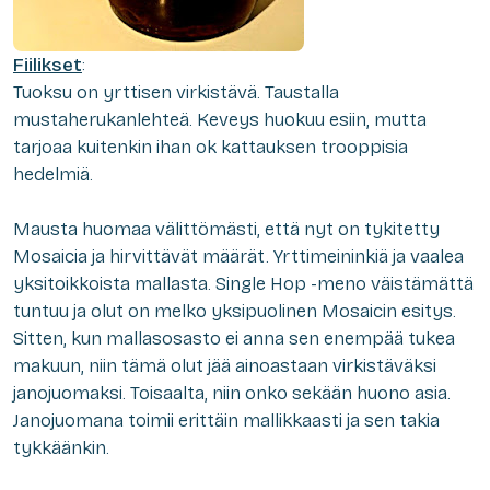
Fiilikset
:
Tuoksu on yrttisen virkistävä. Taustalla
mustaherukanlehteä. Keveys huokuu esiin, mutta
tarjoaa kuitenkin ihan ok kattauksen trooppisia
hedelmiä.
Mausta huomaa välittömästi, että nyt on tykitetty
Mosaicia ja hirvittävät määrät. Yrttimeininkiä ja vaalea
yksitoikkoista mallasta. Single Hop -meno väistämättä
tuntuu ja olut on melko yksipuolinen Mosaicin esitys.
Sitten, kun mallasosasto ei anna sen enempää tukea
makuun, niin tämä olut jää ainoastaan virkistäväksi
janojuomaksi. Toisaalta, niin onko sekään huono asia.
Janojuomana toimii erittäin mallikkaasti ja sen takia
tykkäänkin.