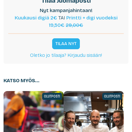
Tilaa Juomaposti
Nyt kampanjahintaan!
Kuukausi digiä 2€
TAI
Printti + digi vuodeksi
19,50€
29,00€
TILAA NYT
Oletko jo tilaaja? Kirjaudu sisään!
KATSO MYÖS...
OLUTPOSTI
OLUTPOSTI