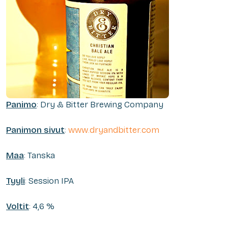
Panimo
: Dry & Bitter Brewing Company
Panimon sivut
:
www.dryandbitter.com
Maa
: Tanska
Tyyli
: Session IPA
Voltit
: 4,6 %