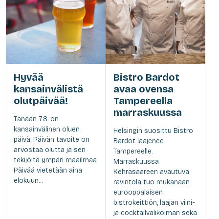
Hyvää
Bistro Bardot
kansainvälistä
avaa ovensa
olutpäivää!
Tampereella
marraskuussa
Tänään 7.8. on
kansainvälinen oluen
Helsingin suosittu Bistro
päivä. Päivän tavoite on
Bardot laajenee
arvostaa olutta ja sen
Tampereelle.
tekijöitä ympäri maailmaa.
Marraskuussa
Päivää vietetään aina
Kehräsaareen avautuva
elokuun...
ravintola tuo mukanaan
eurooppalaisen
bistrokeittiön, laajan viini-
ja cocktailvalikoiman sekä