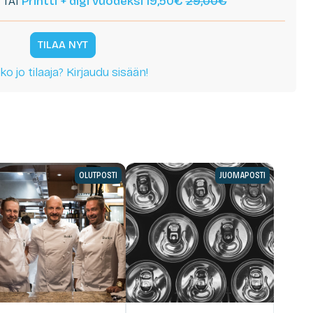
TAI
Printti + digi vuodeksi 19,50€
29,00€
TILAA NYT
ko jo tilaaja? Kirjaudu sisään!
OLUTPOSTI
JUOMAPOSTI