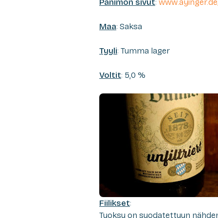
Panimon sivut
:
www.ayinger.de
Maa
: Saksa
Tyyli
: Tumma lager
Voltit
: 5,0 %
Fiilikset
:
Tuoksu on suodatettuun nähde