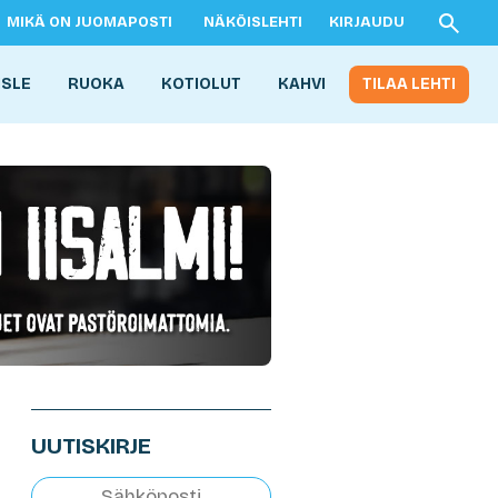
MIKÄ ON JUOMAPOSTI
NÄKÖISLEHTI
KIRJAUDU
ISLE
RUOKA
KOTIOLUT
KAHVI
TILAA LEHTI
UUTISKIRJE