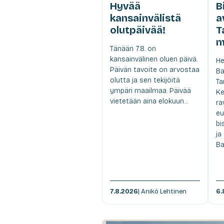
Hyvää
B
kansainvälistä
a
olutpäivää!
T
m
Tänään 7.8. on
kansainvälinen oluen päivä.
He
Päivän tavoite on arvostaa
Ba
olutta ja sen tekijöitä
Ta
ympäri maailmaa. Päivää
Ke
vietetään aina elokuun...
ra
eu
bi
ja
Ba
7.8.2026
| Anikó Lehtinen
6.