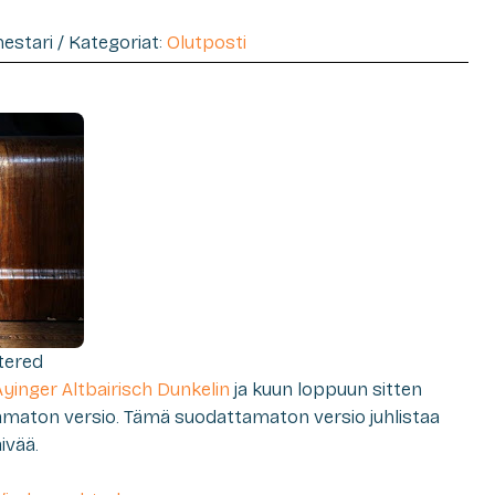
imestari / Kategoriat:
Olutposti
ltered
Ayinger Altbairisch Dunkelin
ja kuun loppuun sitten
amaton versio. Tämä suodattamaton versio juhlistaa
ivää.