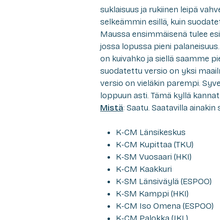
suklaisuus ja rukiinen leipä vah
selkeämmin esillä, kuin suodate
Maussa ensimmäisenä tulee esil
jossa lopussa pieni palaneisuu
on kuivahko ja siellä saamme p
suodatettu versio on yksi maai
versio on vieläkin parempi. S
loppuun asti. Tämä kyllä kannatta
Mistä
: Saatu. Saatavilla ainakin
K-CM Länsikeskus
K-CM Kupittaa (TKU)
K-SM Vuosaari (HKI)
K-CM Kaakkuri
K-SM Länsiväylä (ESPOO)
K-SM Kamppi (HKI)
K-CM Iso Omena (ESPOO)
K-CM Palokka (JKL)