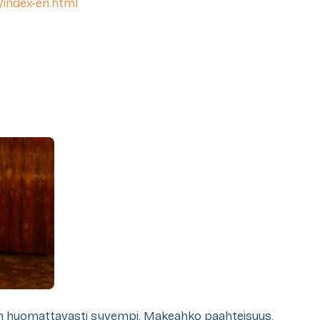
/index-en.html
n huomattavasti syvempi. Makeahko paahteisuus,