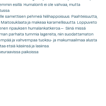
vemmin esillä. Humalointi ei ole vahvaa, mutta
tussa.
le samettisen pehmeä hiilihappoisuus. Paahteisuutta,
s. Maitosuklaata ja makeaa karamellisuutta. Loppuveto
ienen ripauksen humalankatkeroa.
—
Siinä missä
lman parhaita tummia lagereita, niin suodattamaton
yvempää ja vahvempaa tuoksu- ja makumaailmaa alusta
a etsiä käsiinsä ja lasiinsa.
 seuraavissa paikoissa: