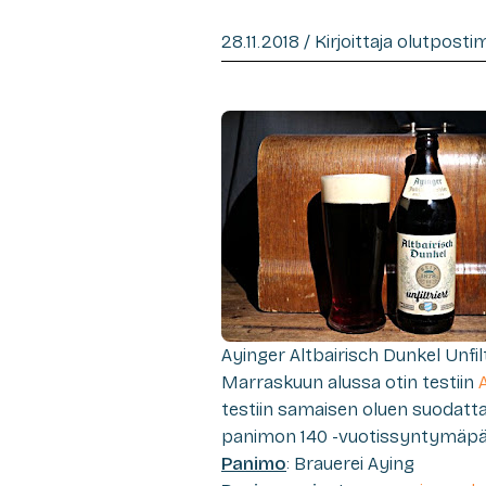
28.11.2018 / Kirjoittaja olutpost
Ayinger Altbairisch Dunkel Unfi
Marraskuun alussa otin testiin
testiin samaisen oluen suodatt
panimon 140 -vuotissyntymäpä
Panimo
: Brauerei Aying