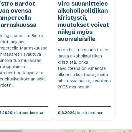
istro Bardot
Viro suunnittelee
vaa ovensa
alkoholipolitiikan
ampereella
kiristystä,
arraskuussa
muutokset voivat
näkyä myös
lsingin suosittu Bistro
suomalaisille
rdot laajenee
mpereelle. Marraskuussa
Viron hallitus suunnittelee
hräsaareen avautuva
laajaa alkoholipolitiikan
vintola tuo mukanaan
kiristystä, jonka
rooppalaisen
tavoitteena on vähentää
strokeittiön, laajan viini-
alkoholin kulutusta ja siitä
 cocktailvalikoiman sekä
aiheutuvia haittoja vuoteen
rdot'n...
2035 mennessä.
8.2026
| olutpostimestari
6.8.2026
| Anikó Lehtinen