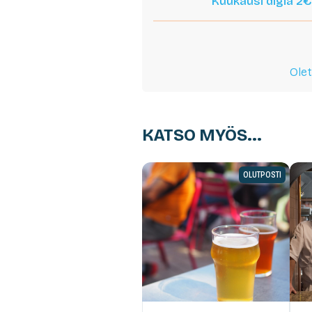
Kuukausi digiä 2€
Olet
KATSO MYÖS...
OLUTPOSTI