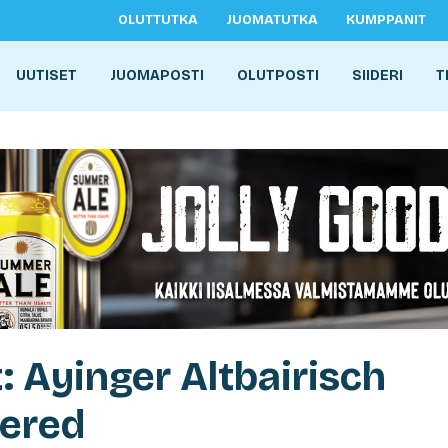
OLUTTUTKA
JUOMATUTKA
KUMPPANIT
UUTISET
JUOMAPOSTI
OLUTPOSTI
SIIDERI
T
: Ayinger Altbairisch
tered