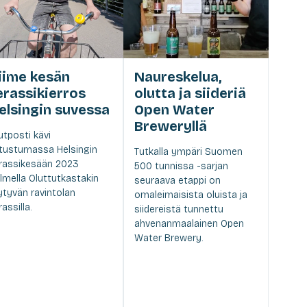
iime kesän
Naureskelua,
erassikierros
olutta ja siideriä
elsingin suvessa
Open Water
Breweryllä
utposti kävi
tustumassa Helsingin
Tutkalla ympäri Suomen
rassikesään 2023
500 tunnissa -sarjan
lmella Oluttutkastakin
seuraava etappi on
ytyvän ravintolan
omaleimaisista oluista ja
rassilla.
siidereistä tunnettu
ahvenanmaalainen Open
Water Brewery.