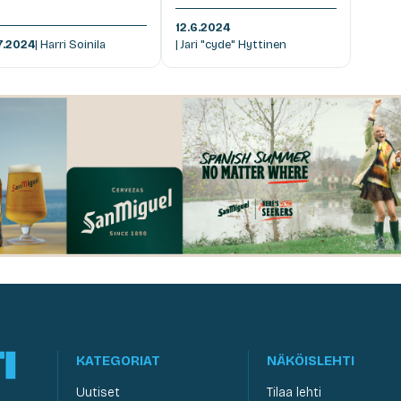
12.6.2024
7.2024
| Harri Soinila
| Jari "cyde" Hyttinen
KATEGORIAT
NÄKÖISLEHTI
Uutiset
Tilaa lehti