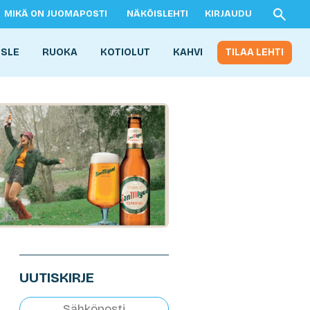
MIKÄ ON JUOMAPOSTI
NÄKÖISLEHTI
KIRJAUDU
ISLE
RUOKA
KOTIOLUT
KAHVI
TILAA LEHTI
UUTISKIRJE