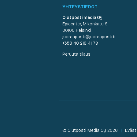
YHTEYSTIEDOT
Olutposti media Oy
Epicenter, Mikonkatu 9
00100 Helsinki
juomaposti@juomaposti.fi
+358 40 218 41 79
Peruuta tilaus
© Olutposti Media Oy 2026
Eväst