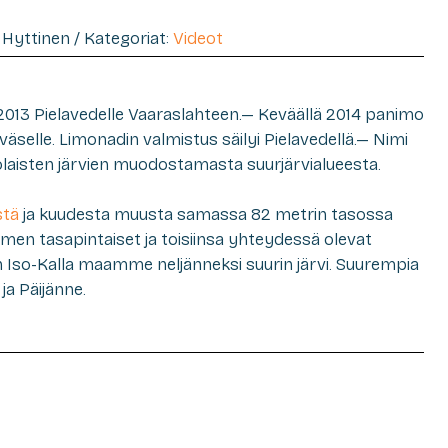
e" Hyttinen / Kategoriat:
Videot
2013 Pielavedelle Vaaraslahteen.—
Keväällä 2014 panimo
äselle. Limonadin valmistus säilyi Pielavedellä.—
Nimi
olaisten järvien muodostamasta suurjärvialueesta.
stä
ja kuudesta muusta samassa 82 metrin tasossa
omen tasapintaiset ja toisiinsa yhteydessä olevat
 on Iso-Kalla maamme neljänneksi suurin järvi. Suurempia
ja Päijänne.