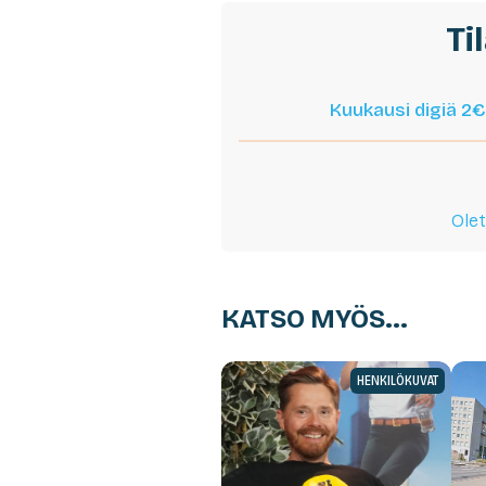
Ti
Kuukausi digiä 2€
Olet
KATSO MYÖS...
HENKILÖKUVAT