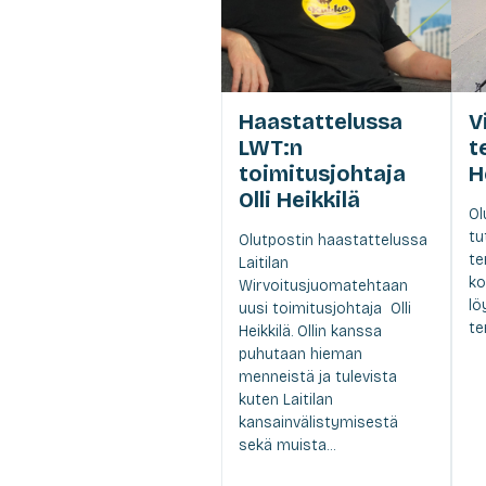
Haastattelussa
V
LWT:n
t
toimitusjohtaja
H
Olli Heikkilä
Ol
tu
Olutpostin haastattelussa
te
Laitilan
ko
Wirvoitusjuomatehtaan
lö
uusi toimitusjohtaja Olli
te
Heikkilä. Ollin kanssa
puhutaan hieman
menneistä ja tulevista
kuten Laitilan
kansainvälistymisestä
sekä muista...