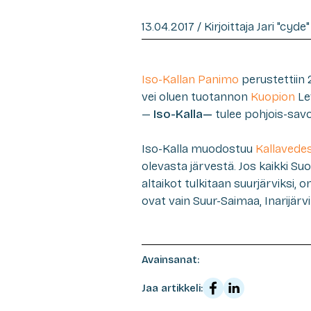
13.04.2017 / Kirjoittaja Jari "cyd
Iso-Kallan Panimo
perustettiin 
vei oluen tuotannon
Kuopion
Lev
—
Iso-Kalla—
tulee pohjois-sav
Iso-Kalla muodostuu
Kallavede
olevasta järvestä. Jos kaikki Su
altaikot tulkitaan suurjärviksi,
ovat vain Suur-Saimaa, Inarijärvi 
Avainsanat:
Jaa artikkeli: