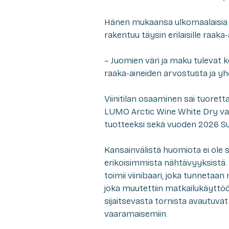
Hänen mukaansa ulkomaalaisia k
rakentuu täysin erilaisille raaka-
– Juomien väri ja maku tulevat 
raaka-aineiden arvostusta ja y
Viinitilan osaaminen sai tuoret
LUMO Arctic Wine White Dry valit
tuotteeksi sekä vuoden 2026 Suo
Kansainvälistä huomiota ei ole s
erikoisimmista nähtävyyksistä.
toimii viinibaari, joka tunnetaan
joka muutettiin matkailukäyttöö
sijaitsevasta tornista avautuvat
vaaramaisemiin.