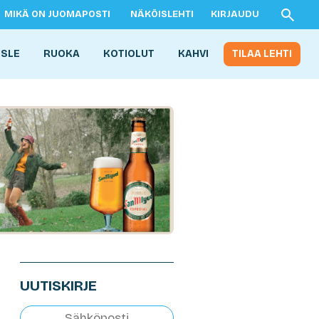
MIKÄ ON JUOMAPOSTI
NÄKÖISLEHTI
KIRJAUDU
ISLE
RUOKA
KOTIOLUT
KAHVI
TILAA LEHTI
UUTISKIRJE