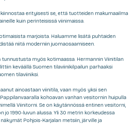
iinnostaa erityisesti se, että tuotteiden makumaailma
aineille kuin perinteisissä viinimaissa.
kotimaisista marjoista. Haluamme lisätä puhtaiden
hdistää niitä moderniin juomaosaamiseen.
ta tunnustusta myös kotimaassa. Hermannin Viinitilan
tiin keväällä Suomen tilaviinikilpailun parhaaksi
men tilaviiniksi.
aanut ainoastaan viinitila, vaan myös yksi sen
 Pappilanvaaralla kohoavan vanhan vesitornin huipulla
 nimellä Viinitorni. Se on käytännössä entinen vesitorni,
n jo 1990-luvun alussa. Yli 30 metrin korkeudessa
 näkymät Pohjois-Karjalan metsiin, järville ja