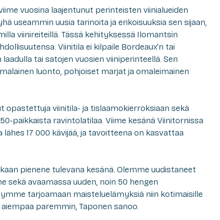
viime vuosina laajentunut perinteisten viinialueiden
 yhä useammin uusia tarinoita ja erikoisuuksia sen sijaan,
milla viinireiteillä. Tässä kehityksessä Ilomantsin
ollisuutensa. Viinitila ei kilpaile Bordeaux’n tai
aadulla tai satojen vuosien viiniperinteellä. Sen
omalainen luonto, pohjoiset marjat ja omaleimainen
t opastettuja viinitila- ja tislaamokierroksiaan sekä
50-paikkaista ravintolatilaa. Viime kesänä Viinitornissa
 lähes 17 000 kävijää, ja tavoitteena on kasvattaa
nakaan pienene tulevana kesänä. Olemme uudistaneet
emme sekä avaamassa uuden, noin 50 hengen
ystymme tarjoamaan maisteluelämyksiä niin kotimaisille
ille aiempaa paremmin, Taponen sanoo.