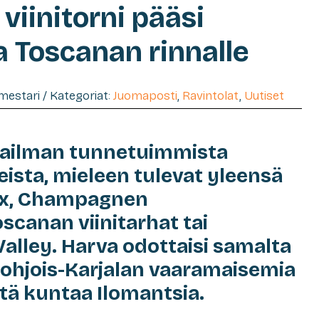
viinitorni pääsi
a Toscanan rinnalle
imestari / Kategoriat:
Juomaposti
,
Ravintolat
,
Uutiset
ailman tunnetuimmista
eista, mieleen tulevat yleensä
x, Champagnen
scanan viinitarhat tai
Valley. Harva odottaisi samalta
 Pohjois-Karjalan vaaramaisemia
ntä kuntaa Ilomantsia.