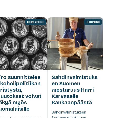
JUOMAPOSTI
OLUTPOSTI
iro suunnittelee
Sahdinvalmistuks
lkoholipolitiikan
en Suomen
iristystä,
mestaruus Harri
uutokset voivat
Karvaselle
äkyä myös
Kankaanpäästä
uomalaisille
Sahdinvalmistuksen
Suomen mestaruus