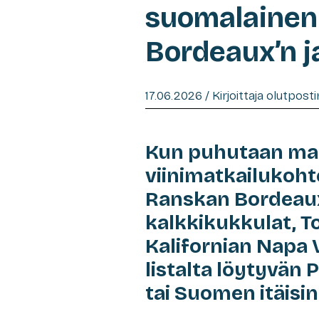
suomalainen 
Bordeaux’n j
17.06.2026 / Kirjoittaja olutpost
Kun puhutaan ma
viinimatkailukoht
Ranskan Bordeau
kalkkikukkulat, To
Kalifornian Napa 
listalta löytyvän
tai Suomen itäisi