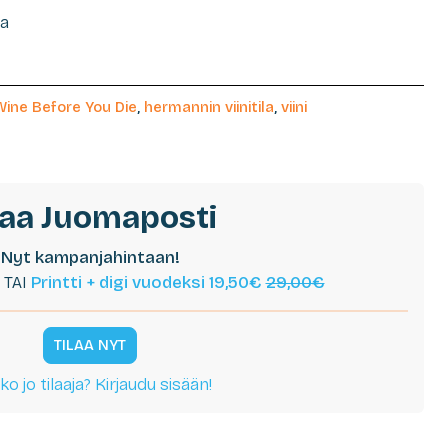
la
 Wine Before You Die
,
hermannin viinitila
,
viini
laa Juomaposti
Nyt kampanjahintaan!
TAI
Printti + digi vuodeksi 19,50€
29,00€
TILAA NYT
ko jo tilaaja? Kirjaudu sisään!