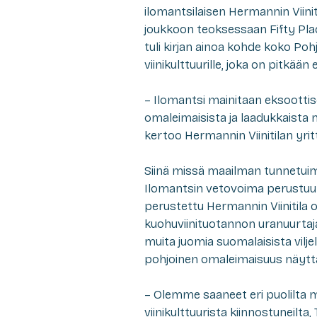
ilomantsilaisen Hermannin Viini
joukkoon teoksessaan Fifty Plac
tuli kirjan ainoa kohde koko Po
viinikulttuurille, joka on pitkää
– Ilomantsi mainitaan eksoottis
omaleimaisista ja laadukkaista 
kertoo Hermannin Viinitilan yrit
Siinä missä maailman tunnetuim
Ilomantsin vetovoima perustuu 
perustettu Hermannin Viinitila o
kuohuviinituotannon uranuurtaja. 
muita juomia suomalaisista vilje
pohjoinen omaleimaisuus näyttä
– Olemme saaneet eri puolilta m
viinikulttuurista kiinnostuneilta