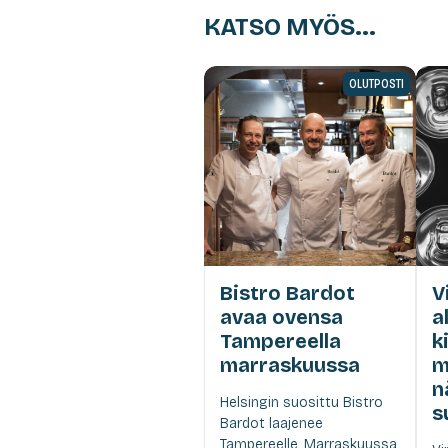
KATSO MYÖS...
OLUTPOSTI
Bistro Bardot
V
avaa ovensa
a
Tampereella
k
marraskuussa
m
n
Helsingin suosittu Bistro
s
Bardot laajenee
Tampereelle. Marraskuussa