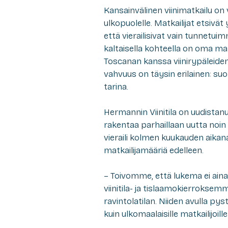
Kansainvälinen viinimatkailu on 
ulkopuolelle. Matkailijat etsivät
että vierailisivat vain tunnetuim
kaltaisella kohteella on oma mahd
Toscanan kanssa viinirypäleiden l
vahvuus on täysin erilainen: su
tarina.
Hermannin Viinitila on uudistanu
rakentaa parhaillaan uutta noin 
vieraili kolmen kuukauden aikana
matkailijamääriä edelleen.
– Toivomme, että lukema ei ai
viinitila- ja tislaamokierroks
ravintolatilan. Niiden avulla p
kuin ulkomaalaisille matkailijo