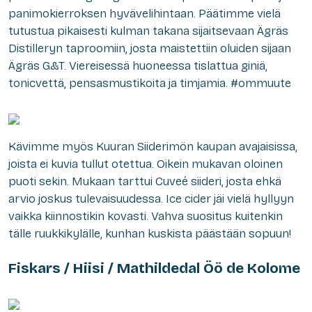
panimokierroksen hyvävelihintaan. Päätimme vielä
tutustua pikaisesti kulman takana sijaitsevaan Ägräs
Distilleryn taproomiin, josta maistettiin oluiden sijaan
Ägräs G&T. Viereisessä huoneessa tislattua giniä,
tonicvettä, pensasmustikoita ja timjamia. #ommuute
Kävimme myös Kuuran Siiderimön kaupan avajaisissa,
joista ei kuvia tullut otettua. Oikein mukavan oloinen
puoti sekin. Mukaan tarttui Cuveé siideri, josta ehkä
arvio joskus tulevaisuudessa. Ice cider jäi vielä hyllyyn
vaikka kiinnostikin kovasti. Vahva suositus kuitenkin
tälle ruukkikylälle, kunhan kuskista päästään sopuun!
Fiskars / Hiisi / Mathildedal Öö de Kolome