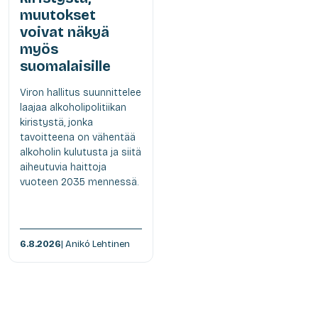
muutokset
voivat näkyä
myös
suomalaisille
Viron hallitus suunnittelee
laajaa alkoholipolitiikan
kiristystä, jonka
tavoitteena on vähentää
alkoholin kulutusta ja siitä
aiheutuvia haittoja
vuoteen 2035 mennessä.
6.8.2026
| Anikó Lehtinen