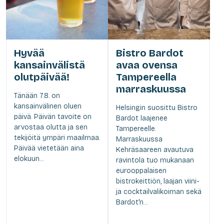
Hyvää
Bistro Bardot
kansainvälistä
avaa ovensa
olutpäivää!
Tampereella
marraskuussa
Tänään 7.8. on
kansainvälinen oluen
Helsingin suosittu Bistro
päivä. Päivän tavoite on
Bardot laajenee
arvostaa olutta ja sen
Tampereelle.
tekijöitä ympäri maailmaa.
Marraskuussa
Päivää vietetään aina
Kehräsaareen avautuva
elokuun...
ravintola tuo mukanaan
eurooppalaisen
bistrokeittiön, laajan viini-
ja cocktailvalikoiman sekä
Bardot'n...