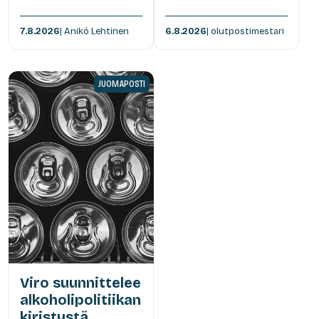
7.8.2026
| Anikó Lehtinen
6.8.2026
| olutpostimestari
JUOMAPOSTI
Viro suunnittelee
alkoholipolitiikan
kiristystä,