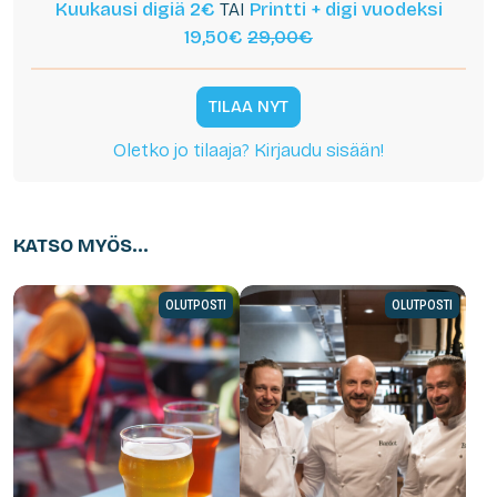
Kuukausi digiä 2€
TAI
Printti + digi vuodeksi
19,50€
29,00€
TILAA NYT
Oletko jo tilaaja? Kirjaudu sisään!
KATSO MYÖS...
OLUTPOSTI
OLUTPOSTI