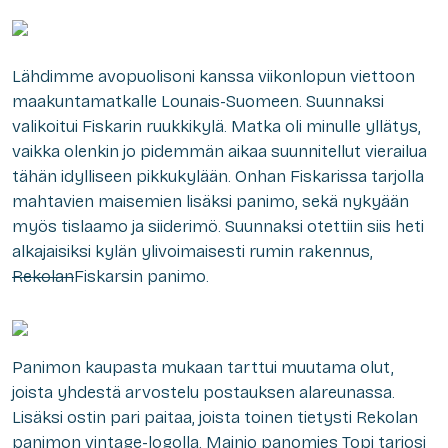
Lähdimme avopuolisoni kanssa viikonlopun viettoon
maakuntamatkalle Lounais-Suomeen. Suunnaksi
valikoitui Fiskarin ruukkikylä. Matka oli minulle yllätys,
vaikka olenkin jo pidemmän aikaa suunnitellut vierailua
tähän idylliseen pikkukylään. Onhan Fiskarissa tarjolla
mahtavien maisemien lisäksi panimo, sekä nykyään
myös tislaamo ja siiderimö. Suunnaksi otettiin siis heti
alkajaisiksi kylän ylivoimaisesti rumin rakennus,
Rekolan
Fiskarsin panimo.
Panimon kaupasta mukaan tarttui muutama olut,
joista yhdestä arvostelu postauksen alareunassa.
Lisäksi ostin pari paitaa, joista toinen tietysti Rekolan
panimon vintage-logolla. Mainio panomies Topi tarjosi