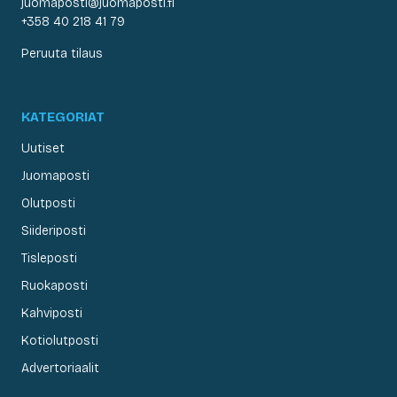
juomaposti@juomaposti.fi
+358 40 218 41 79
Peruuta tilaus
KATEGORIAT
Uutiset
Juomaposti
Olutposti
Siideriposti
Tisleposti
Ruokaposti
Kahviposti
Kotiolutposti
Advertoriaalit