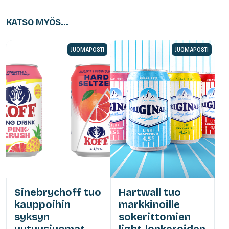
KATSO MYÖS...
JUOMAPOSTI
JUOMAPOSTI
Sinebrychoff tuo
Hartwall tuo
kauppoihin
markkinoille
syksyn
sokerittomien
uutuusjuomat –
light-lonkeroiden