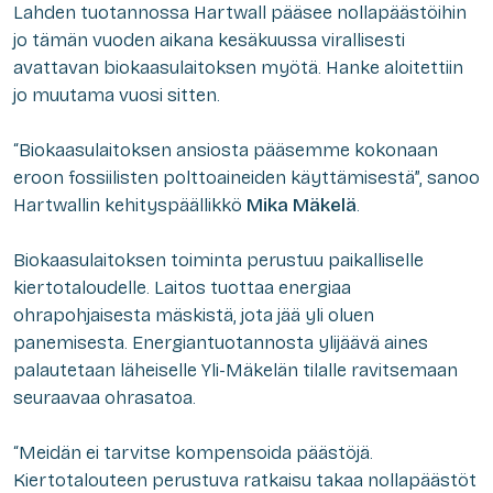
Lahden tuotannossa Hartwall pääsee nollapäästöihin
jo tämän vuoden aikana kesäkuussa virallisesti
avattavan biokaasulaitoksen myötä. Hanke aloitettiin
jo muutama vuosi sitten.
“Biokaasulaitoksen ansiosta pääsemme kokonaan
eroon fossiilisten polttoaineiden käyttämisestä”, sanoo
Hartwallin kehityspäällikkö
Mika Mäkelä
.
Biokaasulaitoksen toiminta perustuu paikalliselle
kiertotaloudelle. Laitos tuottaa energiaa
ohrapohjaisesta mäskistä, jota jää yli oluen
panemisesta. Energiantuotannosta ylijäävä aines
palautetaan läheiselle Yli-Mäkelän tilalle ravitsemaan
seuraavaa ohrasatoa.
“Meidän ei tarvitse kompensoida päästöjä.
Kiertotalouteen perustuva ratkaisu takaa nollapäästöt