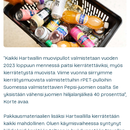
“Kaikki Hartwallin muovipullot valmistetaan vuoden
2023 loppuun mennessä paitsi kierrätettäviksi, myös
kierrätetystä muovista. Viime vuonna siirryimme
kierrätysmuovista valmistettuihin rPET-pulloihin
Suomessa valmistettavien Pepsi-juomien osalta. Se
yksistään vähensi juomien hiilijalanjälkeä 40 prosenttia”,
Korte avaa.
Pakkausmateriaalien lisäksi Hartwallilla kierrätetään
kaikki mahdollinen. Oluen käymisvaiheessa syntynyt