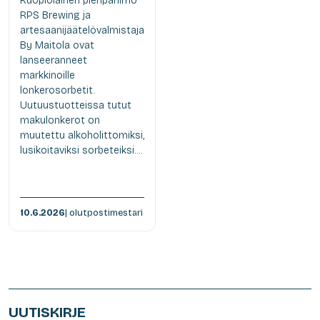
Kuopiolainen pienpanimo
RPS Brewing ja
artesaanijäätelövalmistaja
By Maitola ovat
lanseeranneet
markkinoille
lonkerosorbetit.
Uutuustuotteissa tutut
makulonkerot on
muutettu alkoholittomiksi,
lusikoitaviksi sorbeteiksi....
10.6.2026
| olutpostimestari
UUTISKIRJE