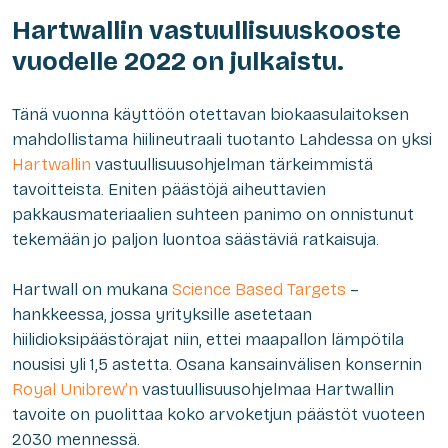
Hartwallin vastuullisuuskooste
vuodelle 2022 on julkaistu.
Tänä vuonna käyttöön otettavan biokaasulaitoksen
mahdollistama hiilineutraali tuotanto Lahdessa on yksi
Hartwallin
vastuullisuusohjelman tärkeimmistä
tavoitteista. Eniten päästöjä aiheuttavien
pakkausmateriaalien suhteen panimo on onnistunut
tekemään jo paljon luontoa säästäviä ratkaisuja.
Hartwall on mukana
Science Based Targets
–
hankkeessa, jossa yrityksille asetetaan
hiilidioksipäästörajat niin, ettei maapallon lämpötila
nousisi yli 1,5 astetta. Osana kansainvälisen konsernin
Royal Unibrew’n
vastuullisuusohjelmaa Hartwallin
tavoite on puolittaa koko arvoketjun päästöt vuoteen
2030 mennessä.