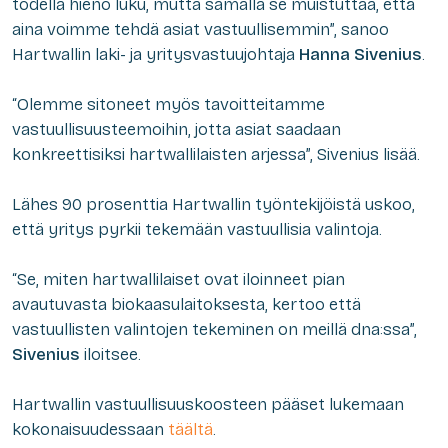
todella hieno luku, mutta samalla se muistuttaa, että
aina voimme tehdä asiat vastuullisemmin”, sanoo
Hartwallin laki- ja yritysvastuujohtaja
Hanna Sivenius
.
“Olemme sitoneet myös tavoitteitamme
vastuullisuusteemoihin, jotta asiat saadaan
konkreettisiksi hartwallilaisten arjessa”, Sivenius lisää.
Lähes 90 prosenttia Hartwallin työntekijöistä uskoo,
että yritys pyrkii tekemään vastuullisia valintoja.
“Se, miten hartwallilaiset ovat iloinneet pian
avautuvasta biokaasulaitoksesta, kertoo että
vastuullisten valintojen tekeminen on meillä dna:ssa”,
Sivenius
iloitsee.
Hartwallin vastuullisuuskoosteen pääset lukemaan
kokonaisuudessaan
täältä
.