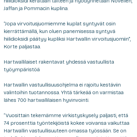
hiilidioksidi kerätään talteen ja hyödynnetään Novellen,
Jaffan ja Pommacin kuplina.
“Jopa virvoitusjuomiemme kuplat syntyvät osin
kierrättämällä, kun oluen panemisessa syntyvä
hiilidioksidi päätyy kupliksi Hartwallin virvoitusjuomiin”,
Korte paljastaa.
Hartwallilaiset rakentavat yhdessä vastuullista
työympäristöä
Hartwallin vastuullisuusohjelma ei rajoitu kestäviin
valintoihin tuotannossa. Yhtä tärkeää on varmistaa
lähes 700 hartwallilaisen hyvinvointi.
“Vuosittain tekemämme virkistyskysely paljasti, että
74 prosenttia työntekijöistä kokee voivansa vaikuttaa
Hartwallin vastuullisuuteen omassa työssään. Se on