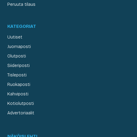
Peruuta tilaus
KATEGORIAT
Uutiset
Juomaposti
Olutposti
Siideriposti
Tisleposti
Ruokaposti
Kahviposti
Kotiolutposti
Advertoriaalit
NÄKÖISLEHTI