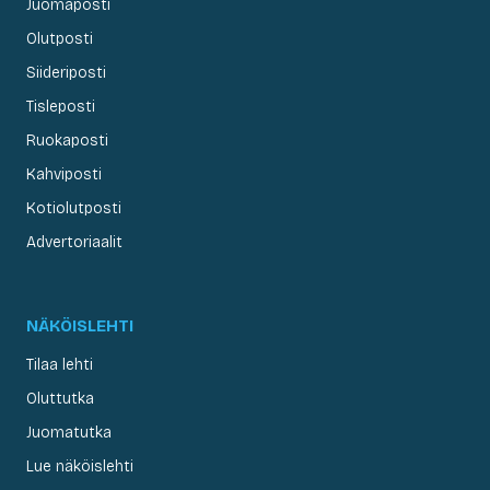
Juomaposti
Olutposti
Siideriposti
Tisleposti
Ruokaposti
Kahviposti
Kotiolutposti
Advertoriaalit
NÄKÖISLEHTI
Tilaa lehti
Oluttutka
Juomatutka
Lue näköislehti