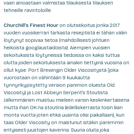
vaan ainoastaan valmistaa tilauksesta tilauksen
tehneille ravintoloille.
Churchill’s Finest Hour
on olutsekoitus jonka 2017
vuoden vuosikerran tarkasta reseptistä ei tähän väliin
löytynyt sopivaa tietoa (mahdollisesti johtuen
heikoista googlaustaidoista). Aiempien vuosien
sekoituksista löytyneissä tiedoissa on kaksi tuttua
olutta joiden sekoituksesta ainakin tiettyinä vuosina on
ollut kyse: Port Brewingin Older Viscositystä (joka
vuorostaan on vähintään 9 kuukautta
tynnyrikypsytetty version panimon oluesta Old
Viscosity) ja Lost Abbeyn Serpent’s Stoutista.
Jälkimmäinen muistuu mieleen varsin keskinkertaisena
mutta ihan OK:na stoutina (edelliskerrasta tosin liian
monta vuotta joten ehkä uusinta olisi paikallaan), kun
taas Older Viscosity on maistunut sitäkin paremmin
erityisesti juustojen kaverina. Suuria oluita joka