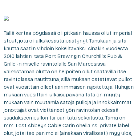
Tällä kertaa pöydässä oli pitkään haussa ollut imperial
stout, jota oli alkukesästä päätynyt Tanskaan ja sitä
kautta saatiin vihdoin kokeiltavaksi. Ainakin vuodesta
2010 lähtien, tätä Port Brewingin Churchill’s Pub &
Grille -nimiselle ravintolalle San Marcosissa
valmistamaa olutta on helpoiten ollut saatavilla itse
ravintolassa nautittuna, sillä mukaan ostettavat pullot
ovat vuosittain olleet äärimmäisen rajoitettuja. Huhujen
mukaan vuosittain julkaisupäivänä tätä on myyty
mukaan vain muutamia satoja pulloja ja innokkaimmat
jonottajat ovat viettäneet yön ravintolan edessä
saadakseen pullon tai pari tätä sekoitusta. Tämä on
mm. Lost Abbeyn Cable Carin ohella ns. private label
olut, jota itse panimo ei (ainakaan virallisesti) myy ulos,