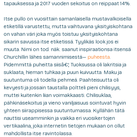
tapauksessa ja 2017 vuoden sekoitus on reippaat 14%.
Itse pullo on vuosittain samanlaisella mustavalkoisella
etiketillä varustettu, mutta vaihtuvana yksityiskohtana
on vahan väri joka myös toistuu yksityiskohtana
sikarin savussa itse etiketissä. Tyylikäs look jos ei
muuta. Nimi on tod. näk. saanut inspiraationsa itsensä
Churchillin lähes samannimisestä—
puheesta
.
Pidemmittä puheitta siisâ€¦ Tuoksussa oli lakritsia ja
suklaata, hieman tuhkaa ja puun kuivuutta. Maku ja
suutuntuma oli todella pehmeä. Paahteisuutta oli
kevyesti ja jossain taustalla poltteli pieni chilisyys,
muttei kuitenkin liian voimakkaasti. Chilisuklaa,
pähkinäsekoitus ja vieno vaniljaisuus sointuvat hyvin
yhteen siirappisessa suutuntumassa. Kyllähän tätä
nauttisi useamminkin ja vaikka eri vuosikertojen
vertikaalina, joka internetin tietojen mukaan on ollut
mahdollista itse ravintolassa.