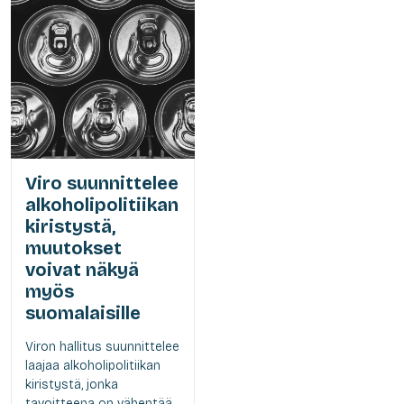
Viro suunnittelee
alkoholipolitiikan
kiristystä,
muutokset
voivat näkyä
myös
suomalaisille
Viron hallitus suunnittelee
laajaa alkoholipolitiikan
kiristystä, jonka
tavoitteena on vähentää