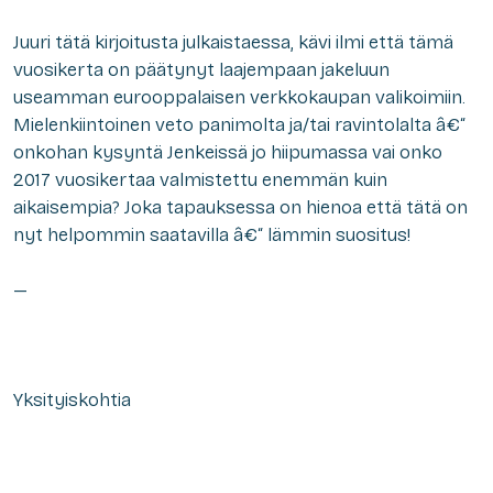
Juuri tätä kirjoitusta julkaistaessa, kävi ilmi että tämä
vuosikerta on päätynyt laajempaan jakeluun
useamman eurooppalaisen verkkokaupan valikoimiin.
Mielenkiintoinen veto panimolta ja/tai ravintolalta â€“
onkohan kysyntä Jenkeissä jo hiipumassa vai onko
2017 vuosikertaa valmistettu enemmän kuin
aikaisempia? Joka tapauksessa on hienoa että tätä on
nyt helpommin saatavilla â€“ lämmin suositus!
—
Yksityiskohtia