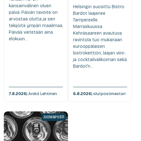
kansainvälinen oluen
Helsingin suosittu Bistro
päivä. Päivän tavoite on
Bardot laajenee
arvostaa olutta ja sen
Tampereelle.
tekijöitä ympäri maailmaa.
Marraskuussa
Päivää vietetään aina
Kehräsaareen avautuva
elokuun...
ravintola tuo mukanaan
eurooppalaisen
bistrokeittiön, laajan viini-
ja cocktailvalikoiman sekä
Bardot'n...
7.8.2026
| Anikó Lehtinen
6.8.2026
| olutpostimestari
JUOMAPOSTI