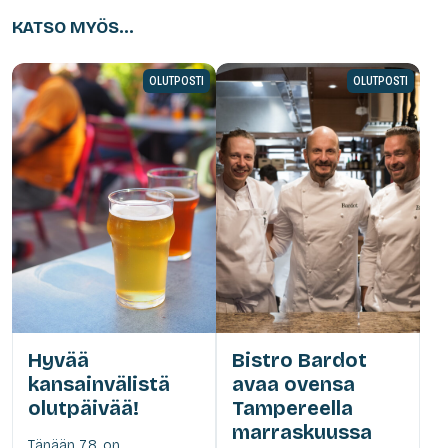
KATSO MYÖS...
OLUTPOSTI
OLUTPOSTI
Hyvää
Bistro Bardot
kansainvälistä
avaa ovensa
olutpäivää!
Tampereella
marraskuussa
Tänään 7.8. on