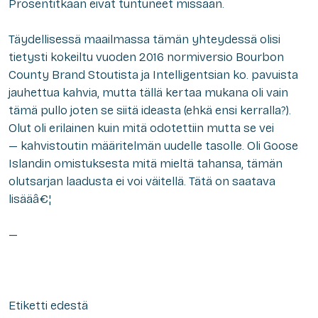
Prosentitkaan eivät tuntuneet missään.
Täydellisessä maailmassa tämän yhteydessä olisi
tietysti kokeiltu vuoden 2016 normiversio Bourbon
County Brand Stoutista ja Intelligentsian ko. pavuista
jauhettua kahvia, mutta tällä kertaa mukana oli vain
tämä pullo joten se siitä ideasta (ehkä ensi kerralla?).
Olut oli erilainen kuin mitä odotettiin mutta se vei
—
kahvistoutin
määritelmän uudelle tasolle. Oli Goose
Islandin omistuksesta mitä mieltä tahansa, tämän
olutsarjan laadusta ei voi väitellä. Tätä on saatava
lisääâ€¦
—
Etiketti edestä