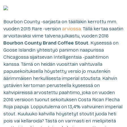
Bourbon County -sarjasta on täälläkin kerrottu mm.
vuoden 2015 Rare -version
arviossa
. Tällä kertaa saatiin
arvioitavaksi viime talvena julkaistu, vuoden 2016
Bourbon County Brand Coffee Stout
. Kyseessä on
Goose Islandin yhteistyö panimon naapurissa
Chicagossa sijaitsevan Intelligentsia -paahtimon
kanssa. Tämä on heidän vuosittain vaihtuvalla
papusekoituksella höystetty versio jo muutenkin
äärimmäisen herkullisesta imperial stoutista. Kahvin
ystävien kertoman perusteella kyseessä on
kahvipiireissä arvostettu paahtimo, joka on vuoden
2016 versioon tuonut sekoituksen Costa Rican Flecha
Roja papuja. Lopputulema on 13,4% vahvuinen imperial
stout. Kuuluuko kahvilla höystetyt stoutit juoda heti
pois vai kellaroida? Tästä on varmasti eri mielipiteitä