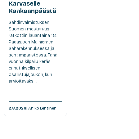
Karvaselle
Kankaanpäästä
Sahdinvalmistuksen
Suomen mestaruus
ratkottiin lauantaina 1.8.
Padasjoen Mainiemen
Saharakennuksessa ja
sen ympäristössä. Tänä
vuonna kilpailu keräsi
ennätyksellisen
osallistujajoukon, kun
arvioitavaksi...
2.8.2026
| Anikó Lehtinen