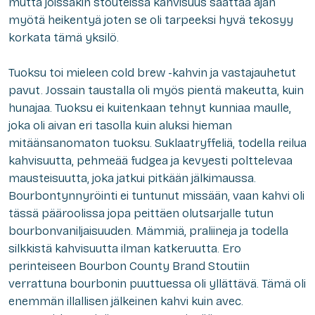
mutta joissakin stouteissa kahvisuus saattaa ajan
myötä heikentyä joten se oli tarpeeksi hyvä tekosyy
korkata tämä yksilö.
Tuoksu toi mieleen cold brew -kahvin ja vastajauhetut
pavut. Jossain taustalla oli myös pientä makeutta, kuin
hunajaa. Tuoksu ei kuitenkaan tehnyt kunniaa maulle,
joka oli aivan eri tasolla kuin aluksi hieman
mitäänsanomaton tuoksu. Suklaatryffeliä, todella reilua
kahvisuutta, pehmeää fudgea ja kevyesti polttelevaa
mausteisuutta, joka jatkui pitkään jälkimaussa.
Bourbontynnyröinti ei tuntunut missään, vaan kahvi oli
tässä pääroolissa jopa peittäen olutsarjalle tutun
bourbonvaniljaisuuden. Mämmiä, praliineja ja todella
silkkistä kahvisuutta ilman katkeruutta. Ero
perinteiseen Bourbon County Brand Stoutiin
verrattuna bourbonin puuttuessa oli yllättävä. Tämä oli
enemmän illallisen jälkeinen kahvi kuin avec.