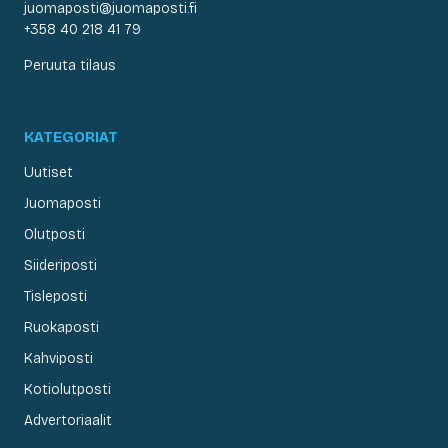
juomaposti@juomaposti.fi
+358 40 218 41 79
Peruuta tilaus
KATEGORIAT
Uutiset
Juomaposti
Olutposti
Siideriposti
Tisleposti
Ruokaposti
Kahviposti
Kotiolutposti
Advertoriaalit