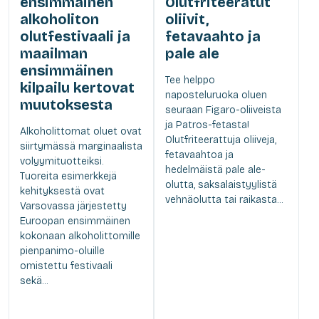
ensimmäinen
Olutfriteeratut
alkoholiton
oliivit,
olutfestivaali ja
fetavaahto ja
maailman
pale ale
ensimmäinen
Tee helppo
kilpailu kertovat
naposteluruoka oluen
muutoksesta
seuraan Figaro-oliiveista
ja Patros-fetasta!
Alkoholittomat oluet ovat
Olutfriteerattuja oliiveja,
siirtymässä marginaalista
fetavaahtoa ja
volyymituotteiksi.
hedelmäistä pale ale-
Tuoreita esimerkkejä
olutta, saksalaistyylistä
kehityksestä ovat
vehnäolutta tai raikasta...
Varsovassa järjestetty
Euroopan ensimmäinen
kokonaan alkoholittomille
pienpanimo-oluille
omistettu festivaali
sekä...