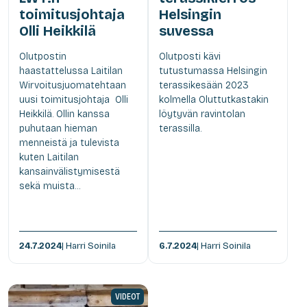
toimitusjohtaja
Helsingin
Olli Heikkilä
suvessa
Olutpostin
Olutposti kävi
haastattelussa Laitilan
tutustumassa Helsingin
Wirvoitusjuomatehtaan
terassikesään 2023
uusi toimitusjohtaja Olli
kolmella Oluttutkastakin
Heikkilä. Ollin kanssa
löytyvän ravintolan
puhutaan hieman
terassilla.
menneistä ja tulevista
kuten Laitilan
kansainvälistymisestä
sekä muista...
24.7.2024
| Harri Soinila
6.7.2024
| Harri Soinila
VIDEOT