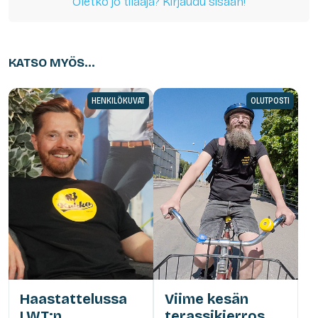
Oletko jo tilaaja? Kirjaudu sisään!
KATSO MYÖS...
HENKILÖKUVAT
OLUTPOSTI
Haastattelussa
Viime kesän
LWT:n
terassikierros