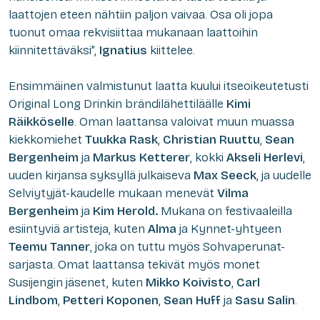
laattojen eteen nähtiin paljon vaivaa. Osa oli jopa
tuonut omaa rekvisiittaa mukanaan laattoihin
kiinnitettäväksi”,
Ignatius
kiittelee.
Ensimmäinen valmistunut laatta kuului itseoikeutetusti
Original Long Drinkin brändilähettiläälle
Kimi
Räikköselle
. Oman laattansa valoivat muun muassa
kiekkomiehet
Tuukka Rask
,
Christian Ruuttu
,
Sean
Bergenheim
ja
Markus Ketterer
, kokki
Akseli Herlevi
,
uuden kirjansa syksyllä julkaiseva
Max Seeck
, ja uudelle
Selviytyjät-kaudelle mukaan menevät
Vilma
Bergenheim
ja
Kim Herold.
Mukana on festivaaleilla
esiintyviä artisteja, kuten
Alma
ja Kynnet-yhtyeen
Teemu Tanner
, joka on tuttu myös Sohvaperunat-
sarjasta. Omat laattansa tekivät myös monet
Susijengin jäsenet, kuten
Mikko Koivisto
,
Carl
Lindbom
,
Petteri Koponen
,
Sean Huff
ja
Sasu Salin
.