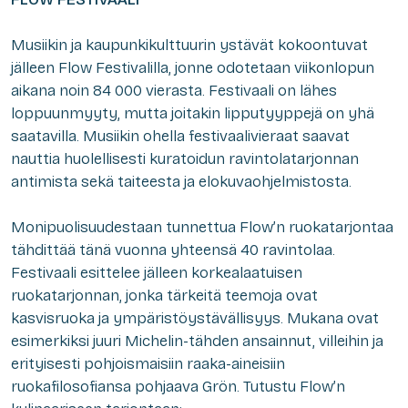
Musiikin ja kaupunkikulttuurin ystävät kokoontuvat
jälleen Flow Festivalilla, jonne odotetaan viikonlopun
aikana noin 84 000 vierasta. Festivaali on lähes
loppuunmyyty, mutta joitakin lipputyyppejä on yhä
saatavilla. Musiikin ohella festivaalivieraat saavat
nauttia huolellisesti kuratoidun ravintolatarjonnan
antimista sekä taiteesta ja elokuvaohjelmistosta.
Monipuolisuudestaan tunnettua Flow’n ruokatarjontaa
tähdittää tänä vuonna yhteensä 40 ravintolaa.
Festivaali esittelee jälleen korkealaatuisen
ruokatarjonnan, jonka tärkeitä teemoja ovat
kasvisruoka ja ympäristöystävällisyys. Mukana ovat
esimerkiksi juuri Michelin-tähden ansainnut, villeihin ja
erityisesti pohjoismaisiin raaka-aineisiin
ruokafilosofiansa pohjaava Grön. Tutustu Flow’n