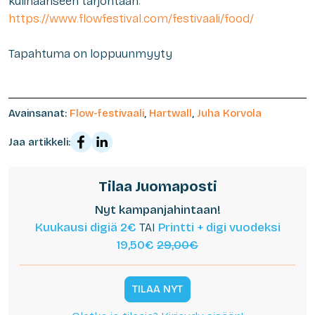
kulinaariseen tarjontaan:
https://www.flowfestival.com/festivaali/food/
Tapahtuma on loppuunmyyty
Avainsanat:
Flow-festivaali
,
Hartwall
,
Juha Korvola
Jaa artikkeli:
Tilaa Juomaposti
Nyt kampanjahintaan!
Kuukausi digiä 2€
TAI
Printti + digi vuodeksi
19,50€
29,00€
TILAA NYT