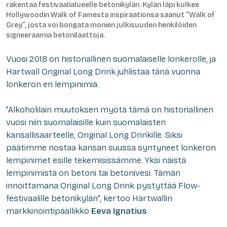
rakentaa festivaalialueelle betonikylän. Kylän läpi kulkee
Hollywoodin Walk of Famesta inspiraationsa saanut ”Walk of
Grey”, josta voi bongata monien julkisuuden henkilöiden
signeeraamia betonilaattoja.
Vuosi 2018 on historiallinen suomalaiselle lonkerolle, ja
Hartwall Original Long Drink juhlistaa tänä vuonna
lonkeron eri lempinimiä.
”Alkoholilain muutoksen myötä tämä on historiallinen
vuosi niin suomalaisille kuin suomalaisten
kansallisaarteelle, Original Long Drinkille. Siksi
päätimme nostaa kansan suussa syntyneet lonkeron
lempinimet esille tekemisissämme. Yksi näistä
lempinimistä on betoni tai betonivesi. Tämän
innoittamana Original Long Drink pystyttää Flow-
festivaalille betonikylän”, kertoo Hartwallin
markkinointipäällikkö
Eeva Ignatius
.