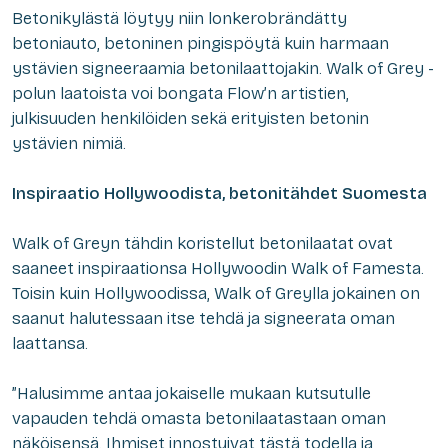
Betonikylästä löytyy niin lonkerobrändätty
betoniauto, betoninen pingispöytä kuin harmaan
ystävien signeeraamia betonilaattojakin. Walk of Grey -
polun laatoista voi bongata Flow’n artistien,
julkisuuden henkilöiden sekä erityisten betonin
ystävien nimiä.
Inspiraatio Hollywoodista, betonitähdet Suomesta
Walk of Greyn tähdin koristellut betonilaatat ovat
saaneet inspiraationsa Hollywoodin Walk of Famesta.
Toisin kuin Hollywoodissa, Walk of Greylla jokainen on
saanut halutessaan itse tehdä ja signeerata oman
laattansa.
”Halusimme antaa jokaiselle mukaan kutsutulle
vapauden tehdä omasta betonilaatastaan oman
näköisensä. Ihmiset innostuivat tästä todella ja