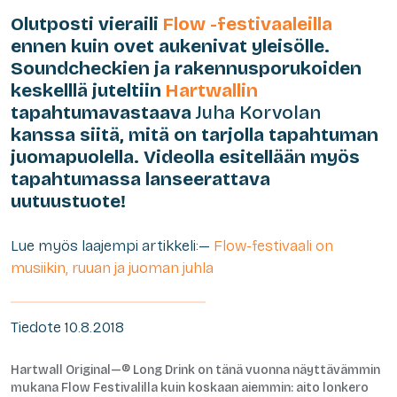
Olutposti vieraili
Flow -festivaaleilla
ennen kuin ovet aukenivat yleisölle.
Soundcheckien ja rakennusporukoiden
keskelllä juteltiin
Hartwallin
tapahtumavastaava
Juha Korvolan
kanssa siitä, mitä on tarjolla tapahtuman
juomapuolella. Videolla esitellään myös
tapahtumassa lanseerattava
uutuustuote!
Lue myös laajempi artikkeli:—
Flow-festivaali on
musiikin, ruuan ja juoman juhla
Tiedote 10.8.2018
Hartwall Original—® Long Drink on tänä vuonna näyttävämmin
mukana Flow Festivalilla kuin koskaan aiemmin: aito lonkero