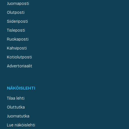
Juomaposti
Olutposti
Siideriposti
Tisleposti
Ruokaposti
Kahviposti
Kotiolutposti
Advertoriaalit
NÄKÖISLEHTI
Tilaa lehti
Oluttutka
Juomatutka
Lue näköislehti