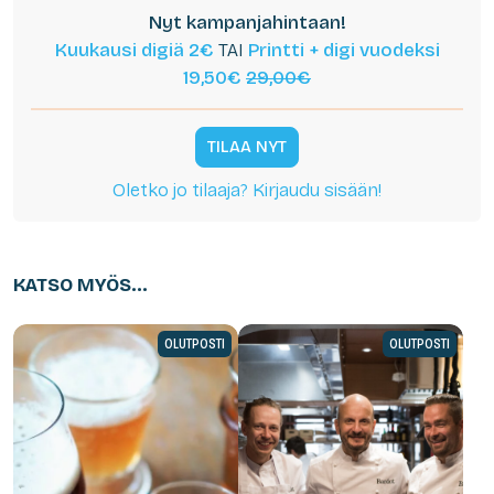
Nyt kampanjahintaan!
Kuukausi digiä 2€
TAI
Printti + digi vuodeksi
19,50€
29,00€
TILAA NYT
Oletko jo tilaaja? Kirjaudu sisään!
KATSO MYÖS...
OLUTPOSTI
OLUTPOSTI