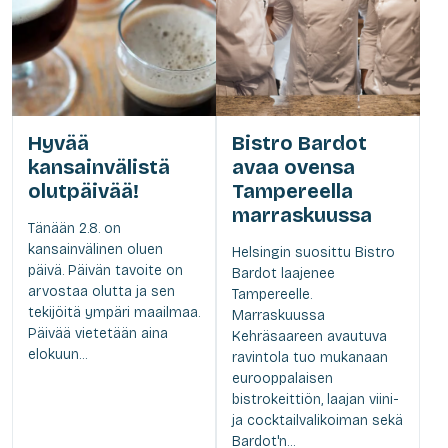
Hyvää
Bistro Bardot
kansainvälistä
avaa ovensa
olutpäivää!
Tampereella
marraskuussa
Tänään 2.8. on
kansainvälinen oluen
Helsingin suosittu Bistro
päivä. Päivän tavoite on
Bardot laajenee
arvostaa olutta ja sen
Tampereelle.
tekijöitä ympäri maailmaa.
Marraskuussa
Päivää vietetään aina
Kehräsaareen avautuva
elokuun...
ravintola tuo mukanaan
eurooppalaisen
bistrokeittiön, laajan viini-
ja cocktailvalikoiman sekä
Bardot'n...