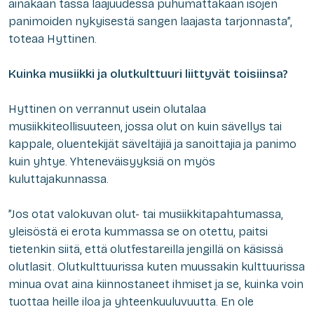
ainakaan tässä laajuudessa puhumattakaan isojen
panimoiden nykyisestä sangen laajasta tarjonnasta”,
toteaa Hyttinen.
Kuinka musiikki ja olutkulttuuri liittyvät toisiinsa?
Hyttinen on verrannut usein olutalaa
musiikkiteollisuuteen, jossa olut on kuin sävellys tai
kappale, oluentekijät säveltäjiä ja sanoittajia ja panimo
kuin yhtye. Yhteneväisyyksiä on myös
kuluttajakunnassa.
”Jos otat valokuvan olut- tai musiikkitapahtumassa,
yleisöstä ei erota kummassa se on otettu, paitsi
tietenkin siitä, että olutfestareilla jengillä on käsissä
olutlasit. Olutkulttuurissa kuten muussakin kulttuurissa
minua ovat aina kiinnostaneet ihmiset ja se, kuinka voin
tuottaa heille iloa ja yhteenkuuluvuutta. En ole