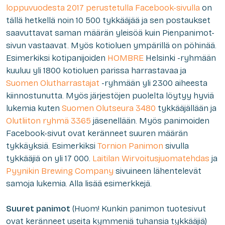
loppuvuodesta 2017 perustetulla Facebook-sivulla
on
tällä hetkellä noin 10 500 tykkääjää ja sen postaukset
saavuttavat saman määrän yleisöä kuin Pienpanimot-
sivun vastaavat. Myös kotioluen ympärillä on pöhinää.
Esimerkiksi kotipanijoiden
HOMBRE
Helsinki -ryhmään
kuuluu yli 1800 kotioluen parissa harrastavaa ja
Suomen Olutharrastajat
-ryhmään yli 2300 aiheesta
kiinnostunutta. Myös järjestöjen puolelta löytyy hyviä
lukemia kuten
Suomen Olutseura 3480
tykkääjällään ja
Olutliiton ryhmä 3365
jäsenellään. Myös panimoiden
Facebook-sivut ovat keränneet suuren määrän
tykkäyksiä. Esimerkiksi
Tornion Panimon
sivulla
tykkääjiä on yli 17 000.
Laitilan Wirvoitusjuomatehdas
ja
Pyynikin Brewing Company
sivuineen lähentelevät
samoja lukemia. Alla lisää esimerkkejä.
Suuret panimot
(Huom! Kunkin panimon tuotesivut
ovat keränneet useita kymmeniä tuhansia tykkääjiä)