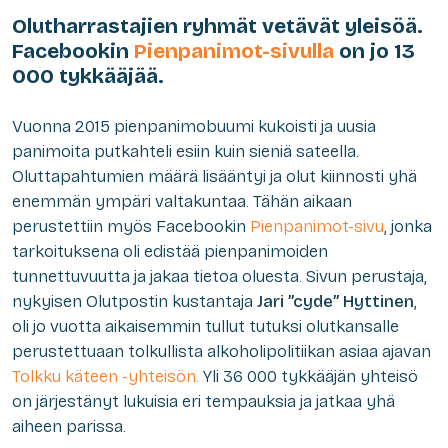
Olutharrastajien ryhmät vetävät yleisöä.
Facebookin
Pienpanimot-sivulla
on jo 13
000 tykkääjää.
Vuonna 2015 pienpanimobuumi kukoisti ja uusia
panimoita putkahteli esiin kuin sieniä sateella.
Oluttapahtumien määrä lisääntyi ja olut kiinnosti yhä
enemmän ympäri valtakuntaa. Tähän aikaan
perustettiin myös Facebookin
Pienpanimot-sivu
, jonka
tarkoituksena oli edistää pienpanimoiden
tunnettuvuutta ja jakaa tietoa oluesta. Sivun perustaja,
nykyisen Olutpostin kustantaja
Jari ”cyde” Hyttinen
,
oli jo vuotta aikaisemmin tullut tutuksi olutkansalle
perustettuaan tolkullista alkoholipolitiikan asiaa ajavan
Tolkku käteen -yhteisön.
Yli 36 000 tykkääjän yhteisö
on järjestänyt lukuisia eri tempauksia ja jatkaa yhä
aiheen parissa.