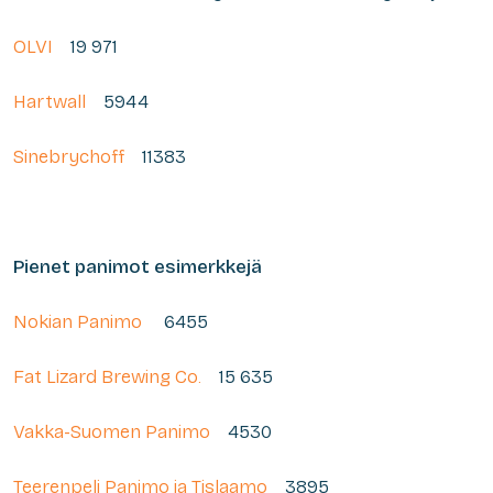
OLVI
19 971
Hartwall
5944
Sinebrychoff
11383
Pienet panimot esimerkkejä
Nokian Panimo
6455
Fat Lizard Brewing Co.
15 635
Vakka-Suomen Panimo
4530
Teerenpeli Panimo ja Tislaamo
3895