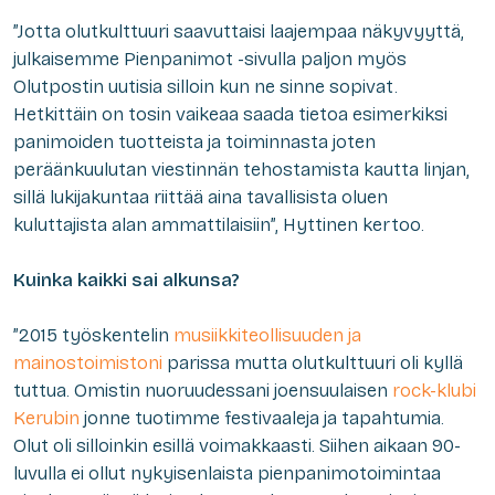
”Jotta olutkulttuuri saavuttaisi laajempaa näkyvyyttä,
julkaisemme Pienpanimot -sivulla paljon myös
Olutpostin uutisia silloin kun ne sinne sopivat.
Hetkittäin on tosin vaikeaa saada tietoa esimerkiksi
panimoiden tuotteista ja toiminnasta joten
peräänkuulutan viestinnän tehostamista kautta linjan,
sillä lukijakuntaa riittää aina tavallisista oluen
kuluttajista alan ammattilaisiin”, Hyttinen kertoo.
Kuinka kaikki sai alkunsa?
”2015 työskentelin
musiikkiteollisuuden ja
mainostoimistoni
parissa mutta olutkulttuuri oli kyllä
tuttua. Omistin nuoruudessani joensuulaisen
rock-klubi
Kerubin
jonne tuotimme festivaaleja ja tapahtumia.
Olut oli silloinkin esillä voimakkaasti. Siihen aikaan 90-
luvulla ei ollut nykyisenlaista pienpanimotoimintaa