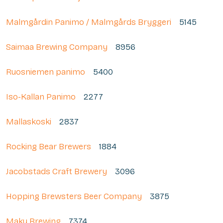
Malmgårdin Panimo / Malmgårds Bryggeri
5145
Saimaa Brewing Company
8956
Ruosniemen panimo
5400
Iso-Kallan Panimo
2277
Mallaskoski
2837
Rocking Bear Brewers
1884
Jacobstads Craft Brewery
3096
Hopping Brewsters Beer Company
3875
Maku Brewing
7374