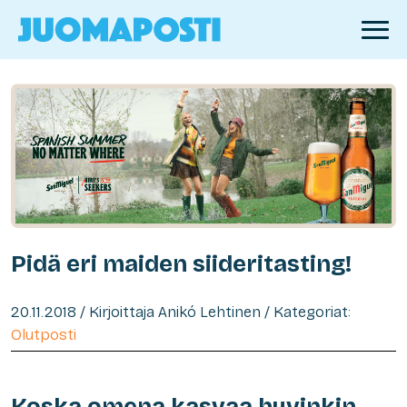
Pidä eri maiden siideritasting!
20.11.2018 / Kirjoittaja Anikó Lehtinen / Kategoriat:
Olutposti
Koska omena kasvaa hyvinkin