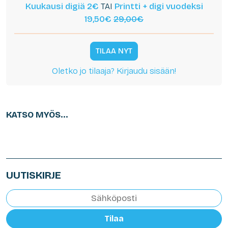
Kuukausi digiä 2€
TAI
Printti + digi vuodeksi
19,50€
29,00€
TILAA NYT
Oletko jo tilaaja? Kirjaudu sisään!
KATSO MYÖS...
UUTISKIRJE
Tilaa