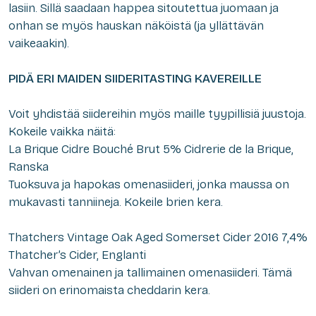
lasiin. Sillä saadaan happea sitoutettua juomaan ja
onhan se myös hauskan näköistä (ja yllättävän
vaikeaakin).
PIDÄ ERI MAIDEN SIIDERITASTING KAVEREILLE
Voit yhdistää siidereihin myös maille tyypillisiä juustoja.
Kokeile vaikka näitä:
La Brique Cidre Bouché Brut 5% Cidrerie de la Brique,
Ranska
Tuoksuva ja hapokas omenasiideri, jonka maussa on
mukavasti tanniineja. Kokeile brien kera.
Thatchers Vintage Oak Aged Somerset Cider 2016 7,4%
Thatcher’s Cider, Englanti
Vahvan omenainen ja tallimainen omenasiideri. Tämä
siideri on erinomaista cheddarin kera.