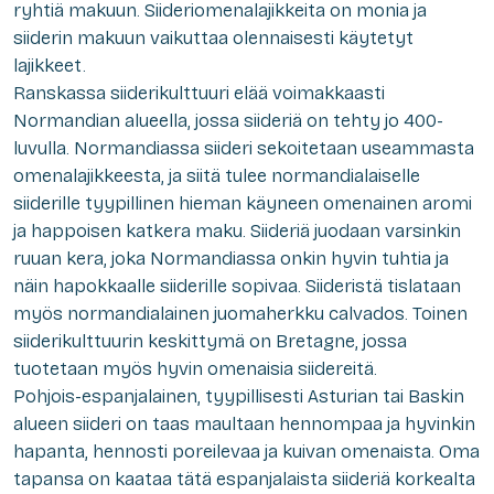
ryhtiä makuun. Siideriomenalajikkeita on monia ja
siiderin makuun vaikuttaa olennaisesti käytetyt
lajikkeet.
Ranskassa siiderikulttuuri elää voimakkaasti
Normandian alueella, jossa siideriä on tehty jo 400-
luvulla. Normandiassa siideri sekoitetaan useammasta
omenalajikkeesta, ja siitä tulee normandialaiselle
siiderille tyypillinen hieman käyneen omenainen aromi
ja happoisen katkera maku. Siideriä juodaan varsinkin
ruuan kera, joka Normandiassa onkin hyvin tuhtia ja
näin hapokkaalle siiderille sopivaa. Siideristä tislataan
myös normandialainen juomaherkku calvados. Toinen
siiderikulttuurin keskittymä on Bretagne, jossa
tuotetaan myös hyvin omenaisia siidereitä.
Pohjois-espanjalainen, tyypillisesti Asturian tai Baskin
alueen siideri on taas maultaan hennompaa ja hyvinkin
hapanta, hennosti poreilevaa ja kuivan omenaista. Oma
tapansa on kaataa tätä espanjalaista siideriä korkealta