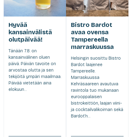
Hyvää
Bistro Bardot
kansainvälistä
avaa ovensa
olutpäivää!
Tampereella
marraskuussa
Tänään 7.8. on
kansainvälinen oluen
Helsingin suosittu Bistro
päivä. Päivän tavoite on
Bardot laajenee
arvostaa olutta ja sen
Tampereelle.
tekijöitä ympäri maailmaa.
Marraskuussa
Päivää vietetään aina
Kehräsaareen avautuva
elokuun...
ravintola tuo mukanaan
eurooppalaisen
bistrokeittiön, laajan viini-
ja cocktailvalikoiman sekä
Bardot'n...