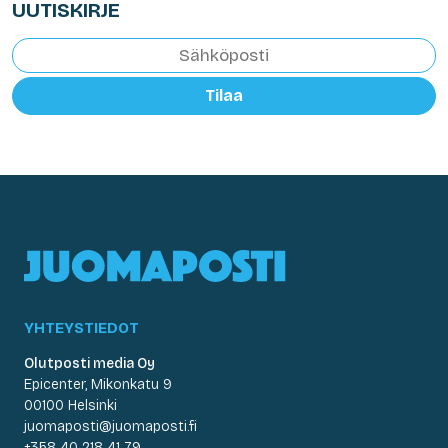
UUTISKIRJE
Tilaa
YHTEYSTIEDOT
Olutposti media Oy
Epicenter, Mikonkatu 9
00100 Helsinki
juomaposti@juomaposti.fi
+358 40 218 41 79