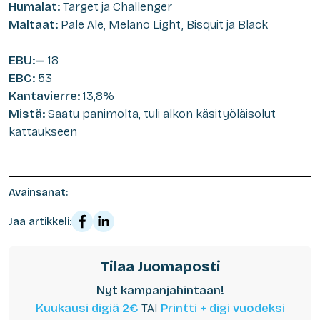
Humalat:
Target ja Challenger
Maltaat:
Pale Ale, Melano Light, Bisquit ja Black
EBU:—
18
EBC:
53
Kantavierre:
13,8%
Mistä:
Saatu panimolta, tuli alkon käsityöläisolut
kattaukseen
Avainsanat:
Jaa artikkeli:
Tilaa Juomaposti
Nyt kampanjahintaan!
Kuukausi digiä 2€
TAI
Printti + digi vuodeksi