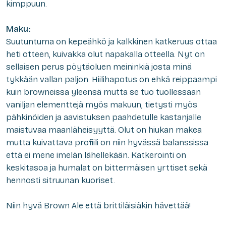
kimppuun.
Maku:
Suutuntuma on kepeähkö ja kalkkinen katkeruus ottaa
heti otteen, kuivakka olut napakalla otteella. Nyt on
sellaisen perus pöytäoluen meininkiä josta minä
tykkään vallan paljon. Hiilihapotus on ehkä reippaampi
kuin browneissa yleensä mutta se tuo tuollessaan
vaniljan elementtejä myös makuun, tietysti myös
pähkinöiden ja aavistuksen paahdetulle kastanjalle
maistuvaa maanläheisyyttä. Olut on hiukan makea
mutta kuivattava profiili on niin hyvässä balanssissa
että ei mene imelän lähellekään. Katkerointi on
keskitasoa ja humalat on bittermäisen yrttiset sekä
hennosti sitruunan kuoriset.
Niin hyvä Brown Ale että brittiläisiäkin hävettää!