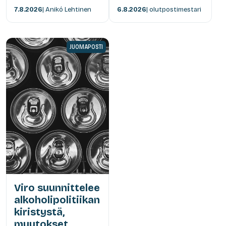
7.8.2026
| Anikó Lehtinen
6.8.2026
| olutpostimestari
JUOMAPOSTI
Viro suunnittelee
alkoholipolitiikan
kiristystä,
muutokset